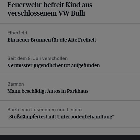
Feuerwehr befreit Kind aus
verschlossenem VW Bulli
Elberfeld
Ein neuer Brunnen für die Alte Freiheit
Ein neuer Brunnen für die Alte Freiheit
Seit dem 8. Juli verschollen
Vermisster Jugendlicher tot aufgefunden
Vermisster Jugendlicher tot aufgefunden
Barmen
Mann beschädigt Autos in Parkhaus
Mann beschädigt Autos in Parkhaus
Briefe von Leserinnen und Lesern
„Stoßdämpfertest mit Unterbodenbehandlung“
„Stoßdämpfertest mit Unterbodenbehandlung“