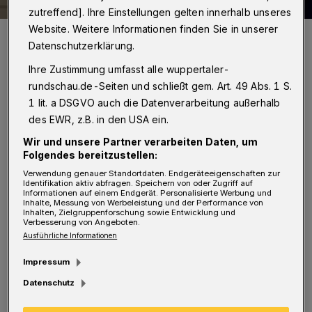
zutreffend]. Ihre Einstellungen gelten innerhalb unseres
Website. Weitere Informationen finden Sie in unserer
Die Reden auf Enno Schaarwächters Abschiedsfeier zeichneten
sich alle durch Warmherzigkeit, Humor und Leidenschaft aus. Als
Datenschutzerklärung.
„ruhender Pol“ wurde er trefflich bezeichnet.
Ihre Zustimmung umfasst alle wuppertaler-
Foto: Bettina Osswald
rundschau.de-Seiten und schließt gem. Art. 49 Abs. 1 S.
1 lit. a DSGVO auch die Datenverarbeitung außerhalb
des EWR, z.B. in den USA ein.
Wir und unsere Partner verarbeiten Daten, um
Von Klaus Göntzsche
Folgendes bereitzustellen:
Verwendung genauer Standortdaten. Endgeräteeigenschaften zur
Identifikation aktiv abfragen. Speichern von oder Zugriff auf
N
Informationen auf einem Endgerät. Personalisierte Werbung und
eun Intendanten hat er in 17 Jahren
Inhalte, Messung von Werbeleistung und der Performance von
Inhalten, Zielgruppenforschung sowie Entwicklung und
erlebt. Enno Schaarwächter hat mit
Verbesserung von Angeboten.
Ausführliche Informationen
ihnen gelitten, gekämpft, diskutiert und auch
die Freuden geteilt. Es gab viel zu erzählen bei
Impressum
der Verabschiedung des Geschäftsführers der
Datenschutz
Wuppertaler Bühnen vor geladenen Gästen auf