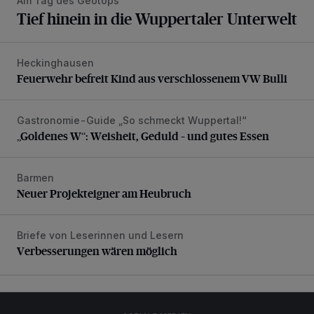
Am Tag des Geotops
Tief hinein in die Wuppertaler Unterwelt
Heckinghausen
Feuerwehr befreit Kind aus verschlossenem VW Bulli
Feuerwehr befreit Kind aus verschlossenem VW Bulli
Gastronomie-Guide „So schmeckt Wuppertal!“
„Goldenes W“: Weisheit, Geduld – und gutes Essen
„Goldenes W“: Weisheit, Geduld – und gutes Essen
Barmen
Neuer Projekteigner am Heubruch
Neuer Projekteigner am Heubruch
Briefe von Leserinnen und Lesern
Verbesserungen wären möglich
Verbesserungen wären möglich