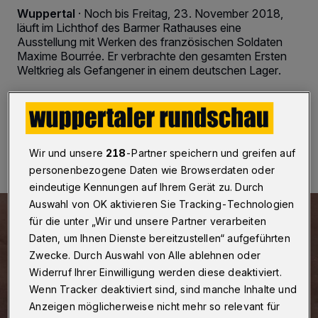
Wuppertal
·
Noch bis Freitag, 23. November 2018,
läuft im Lichthof des Barmer Rathauses eine
Ausstellung mit Werken des französischen Soldaten
Maxime Bourrée. Er verbrachte den gesamten Ersten
Weltkrieg als Gefangener in einem deutschen Lager.
14.11.2018 , 15:49 Uhr
Eine Minute Lesezeit
Wir und unsere
218
-Partner speichern und greifen auf
personenbezogene Daten wie Browserdaten oder
eindeutige Kennungen auf Ihrem Gerät zu. Durch
Auswahl von OK aktivieren Sie Tracking-Technologien
für die unter „Wir und unsere Partner verarbeiten
Daten, um Ihnen Dienste bereitzustellen“ aufgeführten
Zwecke. Durch Auswahl von Alle ablehnen oder
Widerruf Ihrer Einwilligung werden diese deaktiviert.
Wenn Tracker deaktiviert sind, sind manche Inhalte und
Anzeigen möglicherweise nicht mehr so relevant für