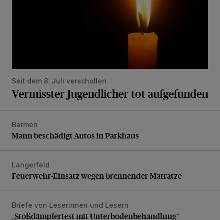
Seit dem 8. Juli verschollen
Vermisster Jugendlicher tot aufgefunden
Barmen
Mann beschädigt Autos in Parkhaus
Mann beschädigt Autos in Parkhaus
Langerfeld
Feuerwehr-Einsatz wegen brennender Matratze
Feuerwehr-Einsatz wegen brennender Matratze
Briefe von Leserinnen und Lesern
„Stoßdämpfertest mit Unterbodenbehandlung“
„Stoßdämpfertest mit Unterbodenbehandlung“