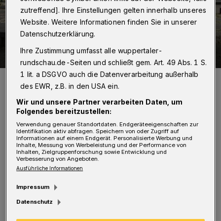
zutreffend]. Ihre Einstellungen gelten innerhalb unseres
Website. Weitere Informationen finden Sie in unserer
Datenschutzerklärung.
Ihre Zustimmung umfasst alle wuppertaler-
rundschau.de-Seiten und schließt gem. Art. 49 Abs. 1 S.
1 lit. a DSGVO auch die Datenverarbeitung außerhalb
Im ehemaligen Schauspielhaus an der Kluse soll das Pina-Bausch-
Zentrum entstehen.
des EWR, z.B. in den USA ein.
Foto: Raina Seinsche
Wir und unsere Partner verarbeiten Daten, um
Folgendes bereitzustellen:
Verwendung genauer Standortdaten. Endgeräteeigenschaften zur
Identifikation aktiv abfragen. Speichern von oder Zugriff auf
Informationen auf einem Endgerät. Personalisierte Werbung und
Inhalte, Messung von Werbeleistung und der Performance von
Inhalten, Zielgruppenforschung sowie Entwicklung und
Von Nicole Bolz
Verbesserung von Angeboten.
Ausführliche Informationen
G
ibt die Politik grünes Licht für das
Impressum
Projekt, beginnen die umfangreichen
Datenschutz
Planungen zum Umbau des ehemaligen