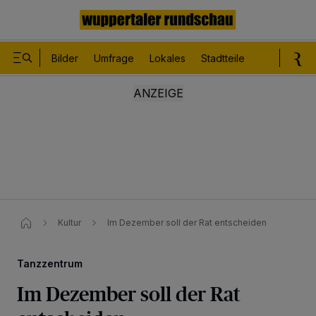
Bilder
Umfrage
Lokales
Stadtteile
Sport
Le
Kultur
Im Dezember soll der Rat entscheiden
Tanzzentrum
Im Dezember soll der Rat