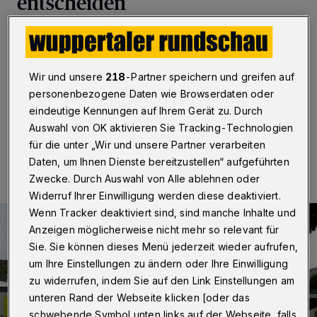
entscheiden
Wuppertal
·
Am 17. Dezember soll der Rat über den
Durchführungsbeschluss zum Pina-Bausch-Zentrum
abstimmen, am vergangenen Montag stellte die
Wir und unsere
218
-Partner speichern und greifen auf
Verwaltung die entsprechende Beschlussvorlage vor.
personenbezogene Daten wie Browserdaten oder
eindeutige Kennungen auf Ihrem Gerät zu. Durch
Auswahl von OK aktivieren Sie Tracking-Technologien
22.11.2018 , 10:35 Uhr
Eine Minute Lesezeit
für die unter „Wir und unsere Partner verarbeiten
Daten, um Ihnen Dienste bereitzustellen“ aufgeführten
Zwecke. Durch Auswahl von Alle ablehnen oder
Widerruf Ihrer Einwilligung werden diese deaktiviert.
Wenn Tracker deaktiviert sind, sind manche Inhalte und
Anzeigen möglicherweise nicht mehr so relevant für
Sie. Sie können dieses Menü jederzeit wieder aufrufen,
um Ihre Einstellungen zu ändern oder Ihre Einwilligung
zu widerrufen, indem Sie auf den Link Einstellungen am
unteren Rand der Webseite klicken [oder das
schwebende Symbol unten links auf der Webseite, falls