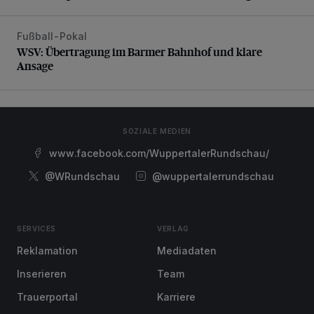
Fußball-Pokal
WSV: Übertragung im Barmer Bahnhof und klare Ansage
WSV: Übertragung im Barmer Bahnhof und klare
Ansage
SOZIALE MEDIEN
www.facebook.com/WuppertalerRundschau/
@WRundschau
@wuppertalerrundschau
SERVICES
VERLAG
Reklamation
Mediadaten
Inserieren
Team
Trauerportal
Karriere