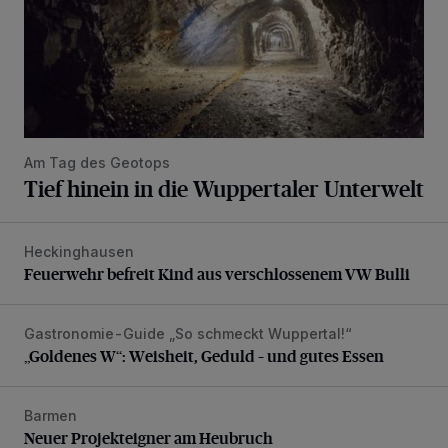
Am Tag des Geotops
Tief hinein in die Wuppertaler Unterwelt
Heckinghausen
Feuerwehr befreit Kind aus verschlossenem VW Bulli
Feuerwehr befreit Kind aus verschlossenem VW Bulli
Gastronomie-Guide „So schmeckt Wuppertal!“
„Goldenes W“: Weisheit, Geduld – und gutes Essen
„Goldenes W“: Weisheit, Geduld – und gutes Essen
Barmen
Neuer Projekteigner am Heubruch
Neuer Projekteigner am Heubruch