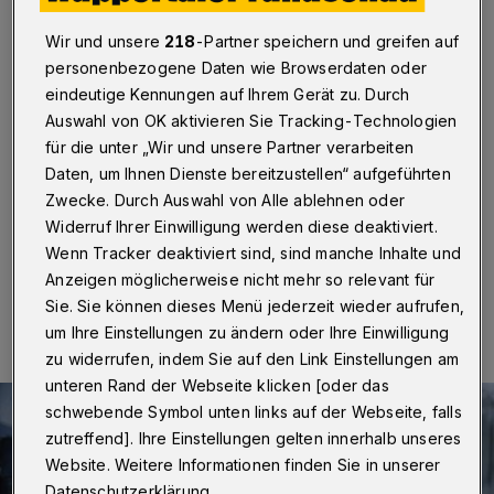
Fernsehfilmpreis
Wir und unsere
218
-Partner speichern und greifen auf
Wuppertal
·
"Ein Meisterwerk", "sehr berührend" - die
personenbezogene Daten wie Browserdaten oder
Jury des FernsehFilm Festivals Baden-Baden 2018
eindeutige Kennungen auf Ihrem Gerät zu. Durch
zeigte sich schon in der öffentlichen Diskussion
Auswahl von OK aktivieren Sie Tracking-Technologien
beeindruckt vom Fernsehfilm "Fremder Feind". Nun hat
die WDR-Produktion "Fremder Feind" auch das
für die unter „Wir und unsere Partner verarbeiten
Rennen im Wettbewerb um den Preis als bester
Daten, um Ihnen Dienste bereitzustellen“ aufgeführten
Fernsehfilm gemacht.
Zwecke. Durch Auswahl von Alle ablehnen oder
Widerruf Ihrer Einwilligung werden diese deaktiviert.
Wenn Tracker deaktiviert sind, sind manche Inhalte und
Anzeigen möglicherweise nicht mehr so relevant für
02.12.2018 , 18:30 Uhr
Eine Minute Lesezeit
Sie. Sie können dieses Menü jederzeit wieder aufrufen,
um Ihre Einstellungen zu ändern oder Ihre Einwilligung
zu widerrufen, indem Sie auf den Link Einstellungen am
unteren Rand der Webseite klicken [oder das
schwebende Symbol unten links auf der Webseite, falls
zutreffend]. Ihre Einstellungen gelten innerhalb unseres
Website. Weitere Informationen finden Sie in unserer
Datenschutzerklärung.