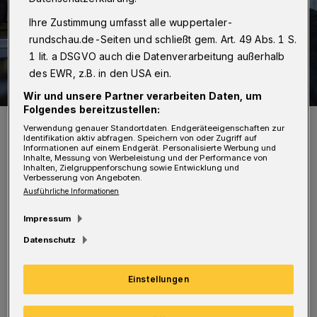
Ihre Zustimmung umfasst alle wuppertaler-
rundschau.de-Seiten und schließt gem. Art. 49 Abs. 1 S.
1 lit. a DSGVO auch die Datenverarbeitung außerhalb
des EWR, z.B. in den USA ein.
Wir und unsere Partner verarbeiten Daten, um
Folgendes bereitzustellen:
Ulrich Matthes spielt die Hauptrolle.
Verwendung genauer Standortdaten. Endgeräteeigenschaften zur
Foto: WDR/Schiwago Film
Identifikation aktiv abfragen. Speichern von oder Zugriff auf
Informationen auf einem Endgerät. Personalisierte Werbung und
Inhalte, Messung von Werbeleistung und der Performance von
Inhalten, Zielgruppenforschung sowie Entwicklung und
Verbesserung von Angeboten.
Ausführliche Informationen
D
Impressum
er Film beruht auf "Krieg", dem 2013
Datenschutz
erschienenen Roman des Wuppertaler
Radio-Mannes, Musikers und Schriftstellers
Einstellungen
Jochen Rausch.