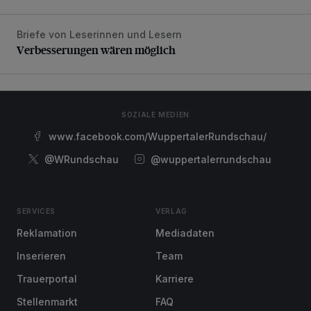
Briefe von Leserinnen und Lesern
Verbesserungen wären möglich
Verbesserungen wären möglich
SOZIALE MEDIEN
www.facebook.com/WuppertalerRundschau/
@WRundschau
@wuppertalerrundschau
SERVICES
VERLAG
Reklamation
Mediadaten
Inserieren
Team
Trauerportal
Karriere
Stellenmarkt
FAQ