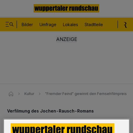
Bilder
Umfrage
Lokales
Stadtteile
Sport
Le
Kultur
"Fremder Feind" gewinnt den Fernsehfilmpreis
Verfilmung des Jochen-Rausch-Romans
"Fremder Feind" gewinnt den