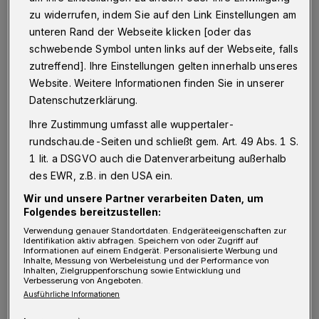
wissenschaftlichen auch die internationale
zu widerrufen, indem Sie auf den Link Einstellungen am
und die Perspektive der Praxis repräsentiert:
unteren Rand der Webseite klicken [oder das
Prof. Dr. Shen Xiaomeng, Vizerektorin an der
schwebende Symbol unten links auf der Webseite, falls
zutreffend]. Ihre Einstellungen gelten innerhalb unseres
Universität der Vereinten Nationen in Europa,
Website. Weitere Informationen finden Sie in unserer
Prof. Dr. Kathrin Greiff als Leiterin des
Datenschutzerklärung.
Instituts für Anthropogene Stoffkreisläufe an
Ihre Zustimmung umfasst alle wuppertaler-
der RWTH Aachen University, Peter
rundschau.de-Seiten und schließt gem. Art. 49 Abs. 1 S.
Scharfenberg, Fachreferent Klimaschutz und
1 lit. a DSGVO auch die Datenverarbeitung außerhalb
Energiemanagement der Handwerkskammer
des EWR, z.B. in den USA ein.
Düsseldorf sowie, als Vorsitzender der Jury,
Wir und unsere Partner verarbeiten Daten, um
Folgendes bereitzustellen:
Prof. Dr. Lambert T. Koch, Altrektor der
Verwendung genauer Standortdaten. Endgeräteeigenschaften zur
Bergischen Universität Wuppertal und
Identifikation aktiv abfragen. Speichern von oder Zugriff auf
Informationen auf einem Endgerät. Personalisierte Werbung und
ehemaliger Vorsitzender der
Inhalte, Messung von Werbeleistung und der Performance von
Inhalten, Zielgruppenforschung sowie Entwicklung und
Landesrektorenkonferenz der Universität
Verbesserung von Angeboten.
Ausführliche Informationen
NRW.