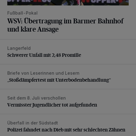
Fußball-Pokal
WSV: Übertragung im Barmer Bahnhof
und klare Ansage
Langerfeld
Schwerer Unfall mit 2,48 Promille
Schwerer Unfall mit 2,48 Promille
Briefe von Leserinnen und Lesern
„Stoßdämpfertest mit Unterbodenbehandlung“
„Stoßdämpfertest mit Unterbodenbehandlung“
Seit dem 8. Juli verschollen
Vermisster Jugendlicher tot aufgefunden
Vermisster Jugendlicher tot aufgefunden
Überfall in der Südstadt
Polizei fahndet nach Dieb mit sehr schlechten Zähnen
Polizei fahndet nach Dieb mit sehr schlechten Zähnen