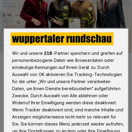
Wir und unsere
218
-Partner speichern und greifen auf
In der Kategorie „Reallabore“ gewann das Projekt „Lebenswerte
personenbezogene Daten wie Browserdaten oder
Straßen, Orte und Nachbarschaften, kurz LesSON“, geleitet von Dr.
eindeutige Kennungen auf Ihrem Gerät zu. Durch
Steven März (2.v.re.) am Wuppertal Institut für Klima, Umwelt,
Energie.
Auswahl von OK aktivieren Sie Tracking-Technologien
Foto: Kurbanov und Muchnik GbR
für die unter „Wir und unsere Partner verarbeiten
Daten, um Ihnen Dienste bereitzustellen“ aufgeführten
Zwecke. Durch Auswahl von Alle ablehnen oder
Widerruf Ihrer Einwilligung werden diese deaktiviert.
Wenn Tracker deaktiviert sind, sind manche Inhalte und
D
ie Mitglieder der Jury stehen für die
Anzeigen möglicherweise nicht mehr so relevant für
Sie. Sie können dieses Menü jederzeit wieder aufrufen,
breite Expertise, die neben der
um Ihre Einstellungen zu ändern oder Ihre Einwilligung