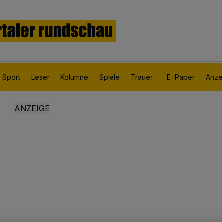
Sport
Leser
Kolumne
Spiele
Trauer
E-Paper
Anze