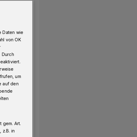
e Daten wie
ahl von OK
r
. Durch
aktiviert.
erweise
frufen, um
e auf den
ebende
elten
 gem. Art.
z.B. in