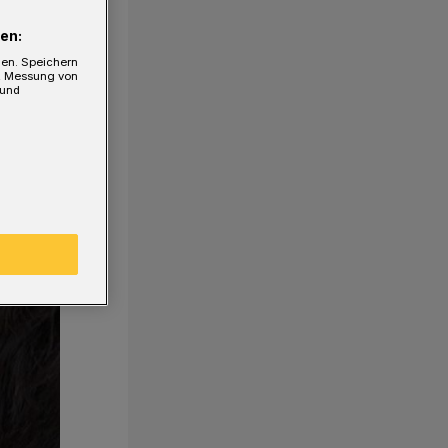
en:
gen. Speichern
e, Messung von
 und