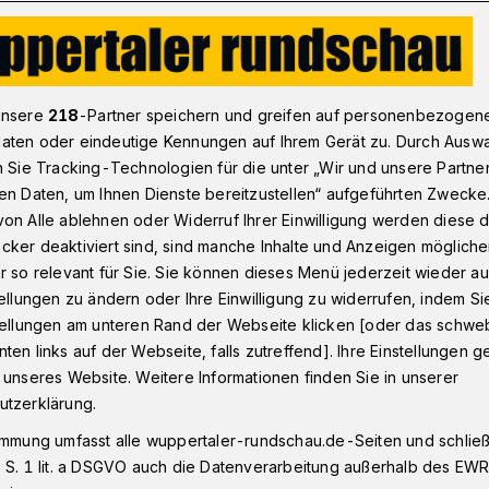
Mehr Effizienz für Stecker-Solaranlagen​
unsere
218
-Partner speichern und greifen auf personenbezogen
aten oder eindeutige Kennungen auf Ihrem Gerät zu. Durch Ausw
n Sie Tracking-Technologien für die unter „Wir und unsere Partne
en Daten, um Ihnen Dienste bereitzustellen“ aufgeführten Zwecke
hr Effizienz für
on Alle ablehnen oder Widerruf Ihrer Einwilligung werden diese de
cker deaktiviert sind, sind manche Inhalte und Anzeigen möglich
ranlagen
r so relevant für Sie. Sie können dieses Menü jederzeit wieder au
tellungen zu ändern oder Ihre Einwilligung zu widerrufen, indem Si
stellungen am unteren Rand der Webseite klicken [oder das schw
ten links auf der Webseite, falls zutreffend]. Ihre Einstellungen g
mbination von Solaranlage und
 unseres Website. Weitere Informationen finden Sie in unserer
men längst Status Quo ist, soll das in
utzerklärung.
laranlagen wirtschaftlich und ökologisch
immung umfasst alle wuppertaler-rundschau.de-Seiten und schließt
ember an der Bergischen Universität
 S. 1 lit. a DSGVO auch die Datenverarbeitung außerhalb des EWR, 
 – Balkon-Solar-Batterie – untersucht die