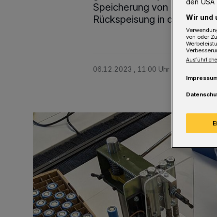
den USA 
Speicherung von Überschus
Wir und 
Rückspeisung in die Hausinst
Verwendung
von oder Zu
Werbeleist
Verbesseru
Ausführliche
06.12.2023 , 11:00 Uhr
2 Minuten Le
Impressu
Datenschu
E