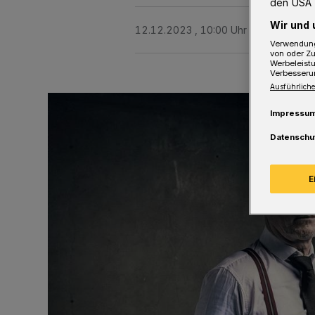
den USA 
Wir und 
12.12.2023 , 10:00 Uhr
Eine Minute 
Verwendung
von oder Zu
Werbeleist
Verbesseru
Ausführliche
Impressu
Datenschu
E