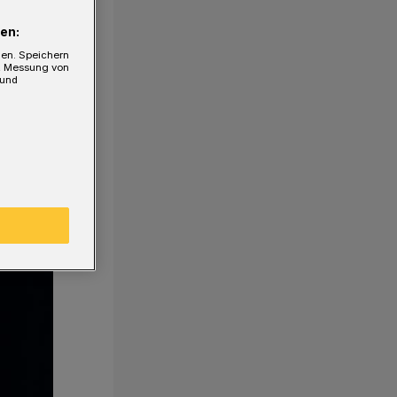
en:
gen. Speichern
e, Messung von
 und