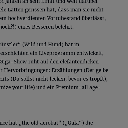
 61 Jahren an sein Limit und weit darüber
ele Latten gerissen hat, dass man sie nicht
em hochverdienten Vorruhestand überlässt,
noch?!) eines Besseren belehrt.
ünstler“ (Wild und Hund) hat in
erschichten ein Liveprogramm entwickelt,
e Giga-Show ruht auf den elefantendicken
er Hervorbringungen: Erzählungen (Der gelbe
ts (Du sollst nicht lecken, bevor es tropft),
mize your life) und ein Premium-all age-
e hat „the old acrobat" („Gala“) die