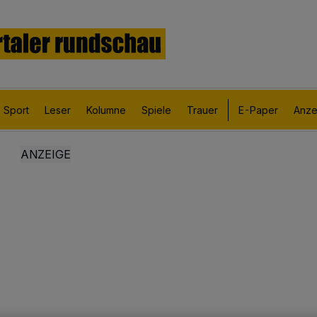
Sport
Leser
Kolumne
Spiele
Trauer
E-Paper
Anze