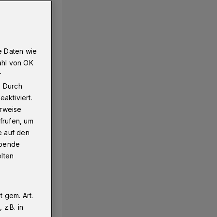
e Daten wie
ahl von OK
r
. Durch
aktiviert.
erweise
frufen, um
e auf den
ebende
elten
 gem. Art.
z.B. in