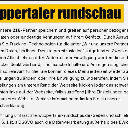
 16. Dezember im Kulturzentrum Immanuel​
unsere
218
-Partner speichern und greifen auf personenbezogen
aten oder eindeutige Kennungen auf Ihrem Gerät zu. Durch Ausw
n Sie Tracking-Technologien für die unter „Wir und unsere Partne
entrum Immanuel
en Daten, um Ihnen Dienste bereitzustellen“ aufgeführten Zwecke
 und „Der gelbe
on Alle ablehnen oder Widerruf Ihrer Einwilligung werden diese de
cker deaktiviert sind, sind manche Inhalte und Anzeigen möglich
r so relevant für Sie. Sie können dieses Menü jederzeit wieder au
tellungen zu ändern oder Ihre Einwilligung zu widerrufen, indem Si
stellungen am unteren Rand der Webseite klicken [oder das schw
ten links auf der Webseite, falls zutreffend]. Ihre Einstellungen g
Heinz Strunk beginnt am 16. Dezember
 unseres Website. Weitere Informationen finden Sie in unserer
im Kulturzentrum Immanuel (Sternstraße
utzerklärung.
ogramm „Der gelbe Elefant“.
immung umfasst alle wuppertaler-rundschau.de-Seiten und schließt
 S. 1 lit. a DSGVO auch die Datenverarbeitung außerhalb des EWR, 