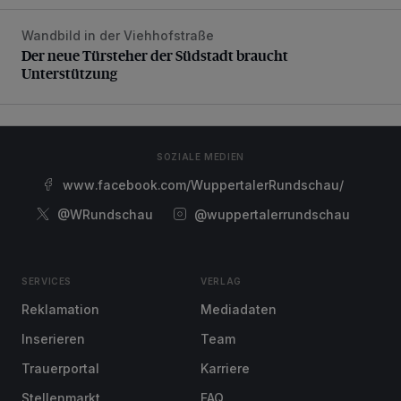
Wandbild in der Viehhofstraße
Der neue Türsteher der Südstadt braucht Unterstützung
Der neue Türsteher der Südstadt braucht
Unterstützung
SOZIALE MEDIEN
www.facebook.com/WuppertalerRundschau/
@WRundschau
@wuppertalerrundschau
SERVICES
VERLAG
Reklamation
Mediadaten
Inserieren
Team
Trauerportal
Karriere
Stellenmarkt
FAQ