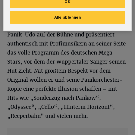
Oberbarmen „Panische Weihnachten“ in einer
OK
XXL-Version.
Alle ablehnen
Seit 2015 steht Oschmann als Double von
Panik-Udo auf der Bühne und präsentiert
authentisch mit Profimusikern an seiner Seite
das volle Programm des deutschen Mega-
Stars, vor dem der Wuppertaler Sänger seinen
Hut zieht. Mit größtem Respekt vor dem
Original wollen er und seine Panikorchester-
Kopie eine perfekte Illusion schaffen – mit
Hits wie „Sonderzug nach Pankow“,
„Odyssee“, „Cello“, „Hinterm Horizont“,
„Reeperbahn" und vielen mehr.