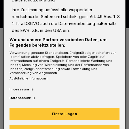
Ihre Zustimmung umfasst alle wuppertaler-
rundschau.de-Seiten und schließt gem. Art. 49 Abs. 1 S.
1 lit. a DSGVO auch die Datenverarbeitung außerhalb
des EWR, z.B. in den USA ein.
René Oschmannn mit seiner Band „Udopia“.
Wir und unsere Partner verarbeiten Daten, um
Foto: Band
Folgendes bereitzustellen:
Verwendung genauer Standortdaten. Endgeräteeigenschaften zur
Identifikation aktiv abfragen. Speichern von oder Zugriff auf
Informationen auf einem Endgerät. Personalisierte Werbung und
Inhalte, Messung von Werbeleistung und der Performance von
Inhalten, Zielgruppenforschung sowie Entwicklung und
Verbesserung von Angeboten.
René Oschmann, optisch und akustisch quasi
Ausführliche Informationen
der eineiige Zwillingsbruder von Udo
Impressum
Lindenberg, gönnt allen Fans der singenden
Datenschutz
Nachtigall eine „schöne Bescherung“ im
wahrsten Sinne des Wortes. Mit seiner Band
Einstellungen
zelebriert er bereits das zweite Mal in