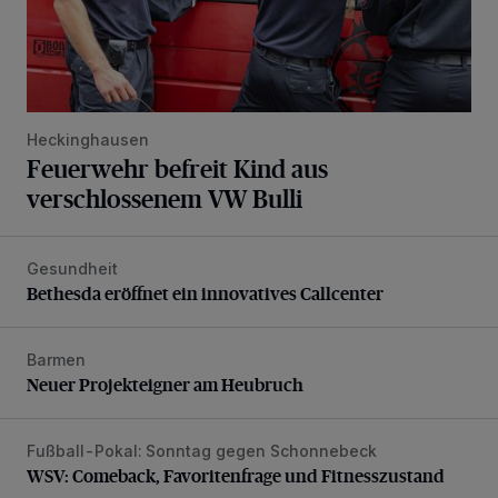
Heckinghausen
Feuerwehr befreit Kind aus
verschlossenem VW Bulli
Gesundheit
Bethesda eröffnet ein innovatives Callcenter
Bethesda eröffnet ein innovatives Callcenter
Barmen
Neuer Projekteigner am Heubruch
Neuer Projekteigner am Heubruch
Fußball-Pokal: Sonntag gegen Schonnebeck
WSV: Comeback, Favoritenfrage und Fitnesszustand
WSV: Comeback, Favoritenfrage und Fitnesszustand