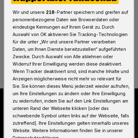
Oberbarmen
Wir und unsere
218
-Partner speichern und greifen auf
Wuppertal
·
Die ultimative „Udo Lindenberg Tribute
personenbezogene Daten wie Browserdaten oder
Show“ der Wuppertaler Band „Udopia“ steigt am
eindeutige Kennungen auf Ihrem Gerät zu. Durch
Samstag (2. Dezember 2023) ab 20 Uhr in der
Auswahl von OK aktivieren Sie Tracking-Technologien
„Färberei“ (Peter-Hansen-Platz 1).
für die unter „Wir und unsere Partner verarbeiten
Daten, um Ihnen Dienste bereitzustellen“ aufgeführten
Zwecke. Durch Auswahl von Alle ablehnen oder
30.11.2023 , 13:30 Uhr
Eine Minute Lesezeit
Widerruf Ihrer Einwilligung werden diese deaktiviert.
Wenn Tracker deaktiviert sind, sind manche Inhalte und
Anzeigen möglicherweise nicht mehr so relevant für
Sie. Sie können dieses Menü jederzeit wieder aufrufen,
um Ihre Einstellungen zu ändern oder Ihre Einwilligung
zu widerrufen, indem Sie auf den Link Einstellungen am
unteren Rand der Webseite klicken [oder das
schwebende Symbol unten links auf der Webseite, falls
zutreffend]. Ihre Einstellungen gelten innerhalb unseres
Website. Weitere Informationen finden Sie in unserer
Datenschutzerklärung.