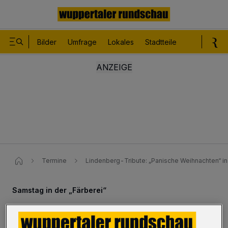
Bilder
Umfrage
Lokales
Stadtteile
Sport
Le
Termine
Lindenberg-Tribute: „Panische Weihnachten“ i
Samstag in der „Färberei“
„Panische Weihnachten“ in