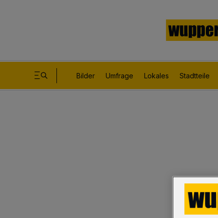
Bilder
Umfrage
Lokales
Stadtteile