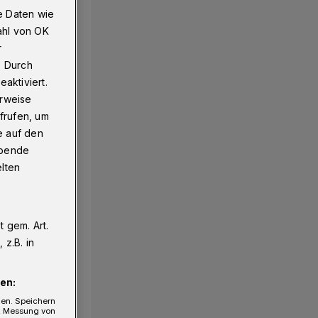
e Daten wie
ahl von OK
r
. Durch
aktiviert.
erweise
frufen, um
e auf den
ebende
elten
 gem. Art.
z.B. in
en:
gen. Speichern
e, Messung von