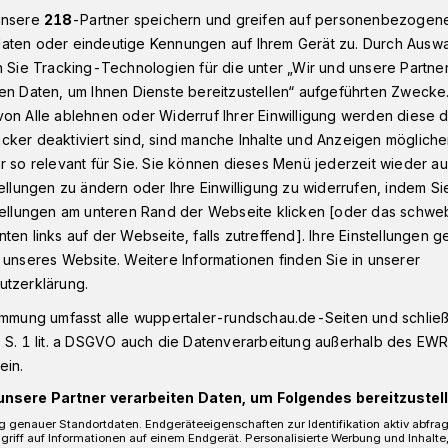
unsere
218
-Partner speichern und greifen auf personenbezogen
aten oder eindeutige Kennungen auf Ihrem Gerät zu. Durch Ausw
n Sie Tracking-Technologien für die unter „Wir und unsere Partne
Wuppertaler Von der Heydt-Museum​
en Daten, um Ihnen Dienste bereitzustellen“ aufgeführten Zwecke
on Alle ablehnen oder Widerruf Ihrer Einwilligung werden diese de
cker deaktiviert sind, sind manche Inhalte und Anzeigen möglich
r so relevant für Sie. Sie können dieses Menü jederzeit wieder au
tellungen zu ändern oder Ihre Einwilligung zu widerrufen, indem Si
ng im Von der
stellungen am unteren Rand der Webseite klicken [oder das schw
ten links auf der Webseite, falls zutreffend]. Ihre Einstellungen g
um
 unseres Website. Weitere Informationen finden Sie in unserer
utzerklärung.
immung umfasst alle wuppertaler-rundschau.de-Seiten und schließt
eydt-Museum Wuppertal lädt für Sonntag
 S. 1 lit. a DSGVO auch die Datenverarbeitung außerhalb des EWR, 
 fünf Jahren zur „Kunst(t)räume“-
ein.
Franziska Holstein –
unsere Partner verarbeiten Daten, um Folgendes bereitzustell
 ein.
 genauer Standortdaten. Endgeräteeigenschaften zur Identifikation aktiv abfra
griff auf Informationen auf einem Endgerät. Personalisierte Werbung und Inhalt