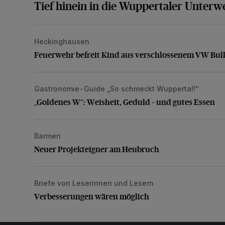
Tief hinein in die Wuppertaler Unterwe
Heckinghausen
Feuerwehr befreit Kind aus verschlossenem VW Bulli
Feuerwehr befreit Kind aus verschlossenem VW Bull
Gastronomie-Guide „So schmeckt Wuppertal!“
„Goldenes W“: Weisheit, Geduld – und gutes Essen
„Goldenes W“: Weisheit, Geduld – und gutes Essen
Barmen
Neuer Projekteigner am Heubruch
Neuer Projekteigner am Heubruch
Briefe von Leserinnen und Lesern
Verbesserungen wären möglich
Verbesserungen wären möglich