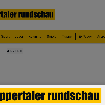
Sport
Leser
Kolumne
Spiele
Trauer
E-Paper
Anze