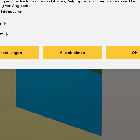
ung und der Performance von Inhalten, Zielgruppenforschung sowie Entwicklung
ng von Angeboten.
 Informationen
Lesezeit
m
tz
instellungen
Alle ablehnen
OK