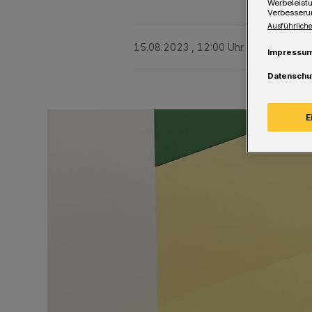
Werbeleist
Verbesseru
Ausführliche
15.08.2023 , 12:00 Uhr
Eine Minute 
Impressu
Datenschu
E