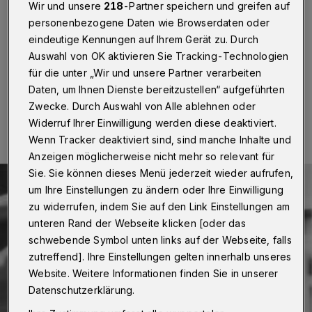
Serhij Zhadan, die "kühnste Stimme der jungen
Wir und unsere
218
-Partner speichern und greifen auf
ukrainischen Literatur", kommt in die Elberfelder City-
personenbezogene Daten wie Browserdaten oder
Kirche: Am Mittwoch (4. Februar 2015) liest er — und
eindeutige Kennungen auf Ihrem Gerät zu. Durch
diskutiert mit Von der Heydt-Preisträger Michael Zeller.
Auswahl von OK aktivieren Sie Tracking-Technologien
für die unter „Wir und unsere Partner verarbeiten
Daten, um Ihnen Dienste bereitzustellen“ aufgeführten
27.01.2015 , 15:51 Uhr
Eine Minute Lesezeit
Zwecke. Durch Auswahl von Alle ablehnen oder
Widerruf Ihrer Einwilligung werden diese deaktiviert.
Wenn Tracker deaktiviert sind, sind manche Inhalte und
Anzeigen möglicherweise nicht mehr so relevant für
Sie. Sie können dieses Menü jederzeit wieder aufrufen,
um Ihre Einstellungen zu ändern oder Ihre Einwilligung
zu widerrufen, indem Sie auf den Link Einstellungen am
unteren Rand der Webseite klicken [oder das
schwebende Symbol unten links auf der Webseite, falls
zutreffend]. Ihre Einstellungen gelten innerhalb unseres
Website. Weitere Informationen finden Sie in unserer
Datenschutzerklärung.