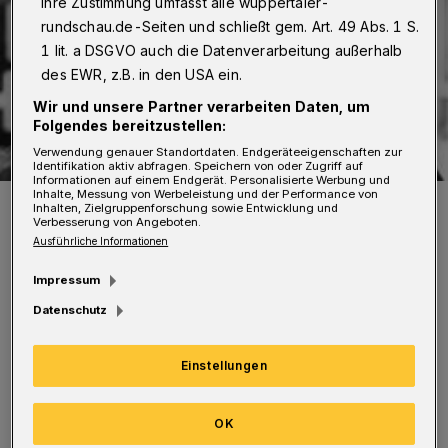
Ihre Zustimmung umfasst alle wuppertaler-
rundschau.de-Seiten und schließt gem. Art. 49 Abs. 1 S.
1 lit. a DSGVO auch die Datenverarbeitung außerhalb
des EWR, z.B. in den USA ein.
Wir und unsere Partner verarbeiten Daten, um
Folgendes bereitzustellen:
Verwendung genauer Standortdaten. Endgeräteeigenschaften zur
Identifikation aktiv abfragen. Speichern von oder Zugriff auf
Informationen auf einem Endgerät. Personalisierte Werbung und
Inhalte, Messung von Werbeleistung und der Performance von
Der 40-jährige ukrainische Schriftsteller Serhij Zhadan liest live —
Inhalten, Zielgruppenforschung sowie Entwicklung und
auf Einladung des Vereins „Literaturhaus Wuppertal“.
Verbesserung von Angeboten.
Foto: Getman/Suhrkamp-Verlag
Ausführliche Informationen
Impressum
Datenschutz
Mit seinen 40 Jahren gehört Serhij Zhadan zu
Einstellungen
den jungen Autoren der aktuellen Krisenregion
OK
Ukraine. Bei Straßenkämpfen in Charkiv