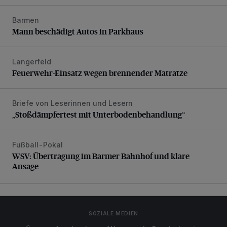
Barmen
Mann beschädigt Autos in Parkhaus
Mann beschädigt Autos in Parkhaus
Langerfeld
Feuerwehr-Einsatz wegen brennender Matratze
Feuerwehr-Einsatz wegen brennender Matratze
Briefe von Leserinnen und Lesern
„Stoßdämpfertest mit Unterbodenbehandlung“
„Stoßdämpfertest mit Unterbodenbehandlung“
Fußball-Pokal
WSV: Übertragung im Barmer Bahnhof und klare Ansage
WSV: Übertragung im Barmer Bahnhof und klare
Ansage
SOZIALE MEDIEN