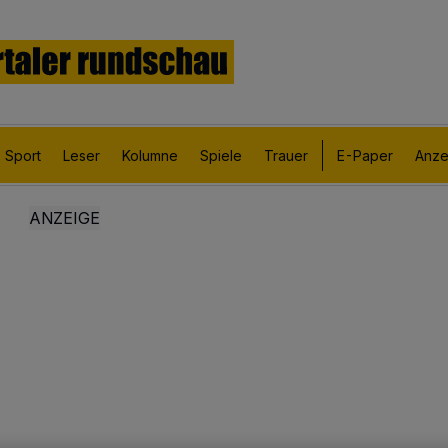
Sport
Leser
Kolumne
Spiele
Trauer
E-Paper
Anze