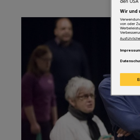
den USA 
Wir und 
Verwendung
von oder Zu
Werbeleist
Verbesseru
Ausführliche
Impressu
Datenschu
E