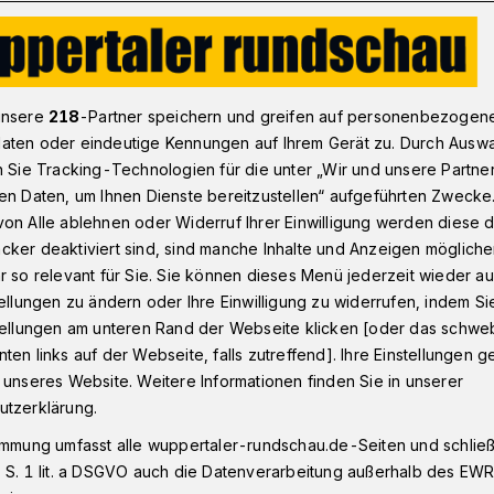
glänzen
unsere
218
-Partner speichern und greifen auf personenbezogen
aten oder eindeutige Kennungen auf Ihrem Gerät zu. Durch Ausw
n Sie Tracking-Technologien für die unter „Wir und unsere Partne
 wird glänzen
en Daten, um Ihnen Dienste bereitzustellen“ aufgeführten Zwecke
on Alle ablehnen oder Widerruf Ihrer Einwilligung werden diese de
cker deaktiviert sind, sind manche Inhalte und Anzeigen möglich
r so relevant für Sie. Sie können dieses Menü jederzeit wieder au
d die inklusive Theaterschule "Glanzstoff"
tellungen zu ändern oder Ihre Einwilligung zu widerrufen, indem Si
hon am 30. April 2015 gibt es inklusives
stellungen am unteren Rand der Webseite klicken [oder das schw
ten links auf der Webseite, falls zutreffend]. Ihre Einstellungen g
 unseres Website. Weitere Informationen finden Sie in unserer
utzerklärung.
immung umfasst alle wuppertaler-rundschau.de-Seiten und schließt
sezeit
 S. 1 lit. a DSGVO auch die Datenverarbeitung außerhalb des EWR, 