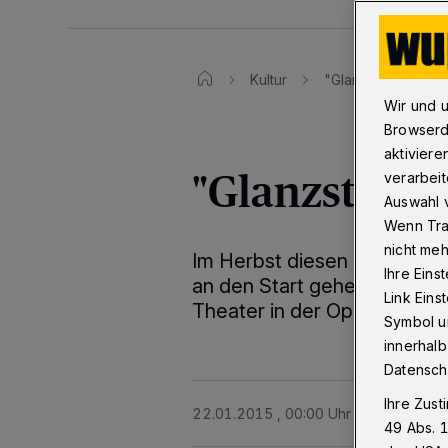
Kultur
"Glanzstoff" wird 
Wir und 
Browserd
aktiviere
"Glanzstoff"
verarbeit
Auswahl v
Wenn Tra
nicht meh
Im Herbst diesen Jahres wir
Ihre Eins
an den Start gehen. Doch sc
Link Ein
Theater in der Oper.
Symbol un
innerhalb
Datensch
Ihre Zust
22.01.2015 , 00:00 Uhr
2 Minuten Le
49 Abs. 1