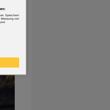
en:
gen. Speichern
e, Messung von
 und