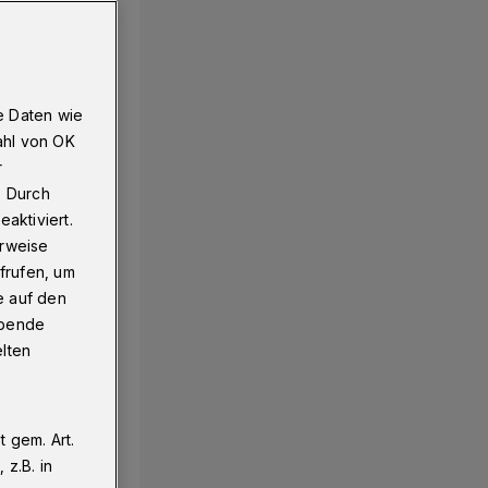
e Daten wie
ahl von OK
r
. Durch
aktiviert.
erweise
frufen, um
e auf den
ebende
elten
 gem. Art.
z.B. in