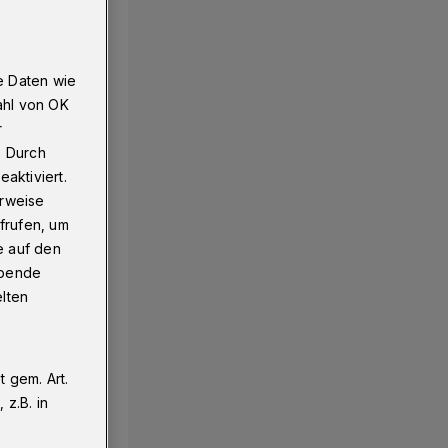
e Daten wie
ahl von OK
r
. Durch
aktiviert.
erweise
frufen, um
e auf den
ebende
elten
 gem. Art.
z.B. in