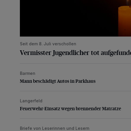
Seit dem 8. Juli verschollen
Vermisster Jugendlicher tot aufgefund
Barmen
Mann beschädigt Autos in Parkhaus
Mann beschädigt Autos in Parkhaus
Langerfeld
Feuerwehr-Einsatz wegen brennender Matratze
Feuerwehr-Einsatz wegen brennender Matratze
Briefe von Leserinnen und Lesern
„Stoßdämpfertest mit Unterbodenbehandlung“