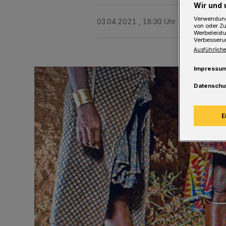
Wir und 
Verwendung
03.04.2021 , 18:30 Uhr
Eine Minute L
von oder Zu
Werbeleist
Verbesseru
Ausführliche
Impressu
Datenschu
E