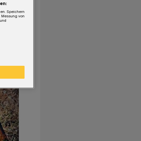
en:
gen. Speichern
e, Messung von
 und