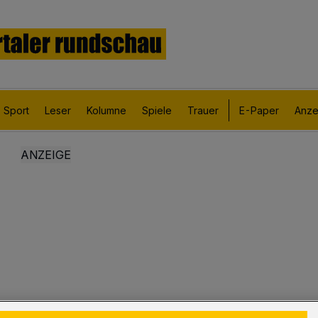
Sport
Leser
Kolumne
Spiele
Trauer
E-Paper
Anze