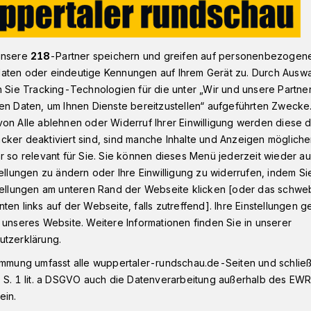
eis für Foto-Weltenbummle Peterr Voss aus Wuppertal
unsere
218
-Partner speichern und greifen auf personenbezogen
aten oder eindeutige Kennungen auf Ihrem Gerät zu. Durch Ausw
n Sie Tracking-Technologien für die unter „Wir und unsere Partne
en Daten, um Ihnen Dienste bereitzustellen“ aufgeführten Zwecke
on Alle ablehnen oder Widerruf Ihrer Einwilligung werden diese de
er Preis für Foto-
cker deaktiviert sind, sind manche Inhalte und Anzeigen möglich
r so relevant für Sie. Sie können dieses Menü jederzeit wieder au
ler Voss
tellungen zu ändern oder Ihre Einwilligung zu widerrufen, indem Si
stellungen am unteren Rand der Webseite klicken [oder das schw
ten links auf der Webseite, falls zutreffend]. Ihre Einstellungen g
 unseres Website. Weitere Informationen finden Sie in unserer
s anderen Mode-Foto holte der
utzerklärung.
ltreisende Peter Voss jetzt den 3. Platz
immung umfasst alle wuppertaler-rundschau.de-Seiten und schließt
eim 14. „International Colour Award“.
 S. 1 lit. a DSGVO auch die Datenverarbeitung außerhalb des EWR, 
ein.