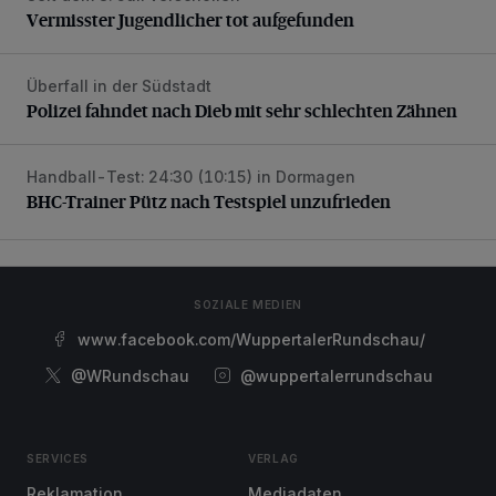
Vermisster Jugendlicher tot aufgefunden
Überfall in der Südstadt
Polizei fahndet nach Dieb mit sehr schlechten Zähnen
Polizei fahndet nach Dieb mit sehr schlechten Zähnen
Handball-Test: 24:30 (10:15) in Dormagen
BHC-Trainer Pütz nach Testspiel unzufrieden
BHC-Trainer Pütz nach Testspiel unzufrieden
SOZIALE MEDIEN
www.facebook.com/WuppertalerRundschau/
@WRundschau
@wuppertalerrundschau
SERVICES
VERLAG
Reklamation
Mediadaten