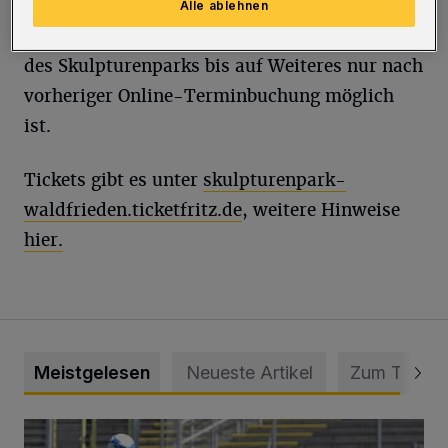
von zwei Euro auf den regulären Ticketpreis.
Alle ablehnen
Grundsätzlich gilt für alle, dass der Besuch
des Skulpturenparks bis auf Weiteres nur nach
vorheriger Online-Terminbuchung möglich
ist.
Tickets gibt es unter
skulpturenpark-
waldfrieden.ticketfritz.de
, weitere Hinweise
hier.
Meistgelesen
Neueste Artikel
Zum Thema
WSV: Übertragung im Barmer Bahnhof und klare Ansage