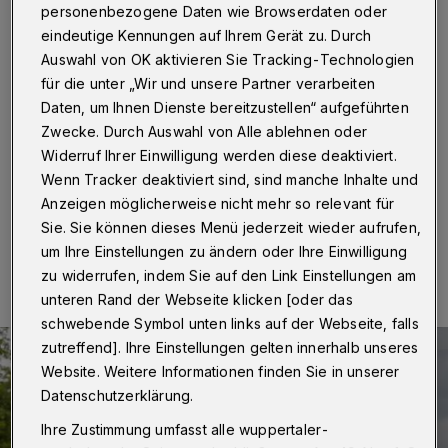
Ausstellungen nur mit Test
personenbezogene Daten wie Browserdaten oder
eindeutige Kennungen auf Ihrem Gerät zu. Durch
Wuppertal
·
Das Freigelände des Wuppertaler
Auswahl von OK aktivieren Sie Tracking-Technologien
Skulpturenparks Waldfrieden bleibt ohne
für die unter „Wir und unsere Partner verarbeiten
Einschränkungen geöffnet. Die Ausstellungshallen sind
Daten, um Ihnen Dienste bereitzustellen“ aufgeführten
ab Dienstag (30. März 2021) nur für Besucherinnen
Zwecke. Durch Auswahl von Alle ablehnen oder
und Besucher mit einem aktuellen negativen Corona-
Test zugänglich.
Widerruf Ihrer Einwilligung werden diese deaktiviert.
Wenn Tracker deaktiviert sind, sind manche Inhalte und
Anzeigen möglicherweise nicht mehr so relevant für
Sie. Sie können dieses Menü jederzeit wieder aufrufen,
30.03.2021 , 09:00 Uhr
Eine Minute Lesezeit
um Ihre Einstellungen zu ändern oder Ihre Einwilligung
zu widerrufen, indem Sie auf den Link Einstellungen am
unteren Rand der Webseite klicken [oder das
schwebende Symbol unten links auf der Webseite, falls
zutreffend]. Ihre Einstellungen gelten innerhalb unseres
Website. Weitere Informationen finden Sie in unserer
Datenschutzerklärung.
Ihre Zustimmung umfasst alle wuppertaler-