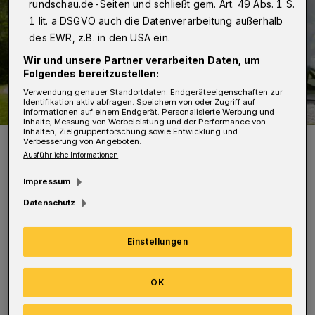
rundschau.de-Seiten und schließt gem. Art. 49 Abs. 1 S.
1 lit. a DSGVO auch die Datenverarbeitung außerhalb
des EWR, z.B. in den USA ein.
Wir und unsere Partner verarbeiten Daten, um
Folgendes bereitzustellen:
Verwendung genauer Standortdaten. Endgeräteeigenschaften zur
Identifikation aktiv abfragen. Speichern von oder Zugriff auf
Informationen auf einem Endgerät. Personalisierte Werbung und
Inhalte, Messung von Werbeleistung und der Performance von
Inhalten, Zielgruppenforschung sowie Entwicklung und
Eckehard Lowischs „Engels 2020 Skulptur“ im Skulpturenpark
Verbesserung von Angeboten.
Waldfrieden.
Ausführliche Informationen
Foto: Ralf Silberkuhl
Impressum
Datenschutz
Einstellungen
Letzteres gilt auch für die Ausstellung „Joseph
Beuys. Perpetual Motion“. Gäste, die nur das
OK
Freigelände betreten, erhalten einen Nachlass