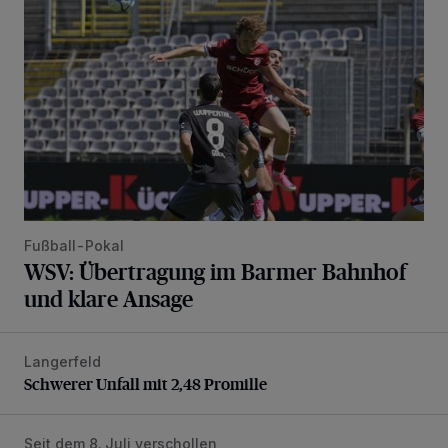
Fußball-Pokal
WSV: Übertragung im Barmer Bahnhof
und klare Ansage
Langerfeld
Schwerer Unfall mit 2,48 Promille
Schwerer Unfall mit 2,48 Promille
Seit dem 8. Juli verschollen
Vermisster Jugendlicher tot aufgefunden