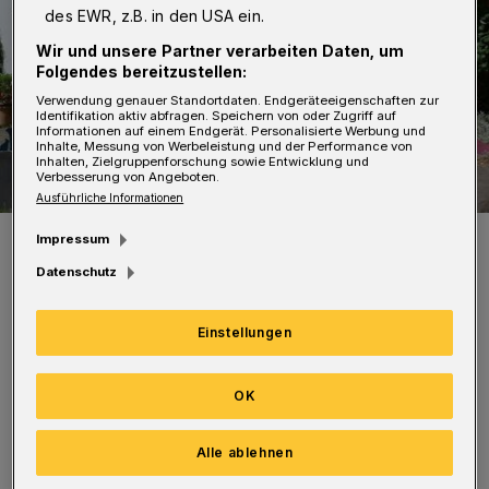
des EWR, z.B. in den USA ein.
Wir und unsere Partner verarbeiten Daten, um
Folgendes bereitzustellen:
Verwendung genauer Standortdaten. Endgeräteeigenschaften zur
Identifikation aktiv abfragen. Speichern von oder Zugriff auf
Informationen auf einem Endgerät. Personalisierte Werbung und
Inhalte, Messung von Werbeleistung und der Performance von
Inhalten, Zielgruppenforschung sowie Entwicklung und
Verbesserung von Angeboten.
Ausführliche Informationen
Ursula und Günther Weißenborn mit einigen der Unikate.
Impressum
Foto: Weißenborn
Datenschutz
Einstellungen
OK
Ursula und Günther Weißenborn freuen sich
auf Besuch. Znd wer an der Haustür klingelt,
Alle ablehnen
kann gerne „Guten Tag“ sagen und bei einer