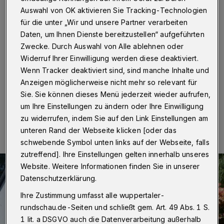
Kulissen auf der Straße
Auswahl von OK aktivieren Sie Tracking-Technologien
für die unter „Wir und unsere Partner verarbeiten
Wuppertal
·
Vor dem Wohnhaus der Weißenborns (Am
Daten, um Ihnen Dienste bereitzustellen“ aufgeführten
Höfchen 45 im Ortsteil Wuppertal-Hahnenfurth) sind
Zwecke. Durch Auswahl von Alle ablehnen oder
derzeit bei strahlenden Wetter Bühnenbilder und Möbel
aus den legendären Aufführungen des
Widerruf Ihrer Einwilligung werden diese deaktiviert.
Marionettentheaters zur Selbstbedienung aufgebaut.
Wenn Tracker deaktiviert sind, sind manche Inhalte und
Anzeigen möglicherweise nicht mehr so relevant für
Sie. Sie können dieses Menü jederzeit wieder aufrufen,
um Ihre Einstellungen zu ändern oder Ihre Einwilligung
20.06.2025 , 09:30 Uhr
Eine Minute Lesezeit
zu widerrufen, indem Sie auf den Link Einstellungen am
unteren Rand der Webseite klicken [oder das
schwebende Symbol unten links auf der Webseite, falls
zutreffend]. Ihre Einstellungen gelten innerhalb unseres
Website. Weitere Informationen finden Sie in unserer
Datenschutzerklärung.
Ihre Zustimmung umfasst alle wuppertaler-
rundschau.de-Seiten und schließt gem. Art. 49 Abs. 1 S.
1 lit. a DSGVO auch die Datenverarbeitung außerhalb