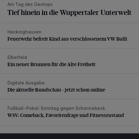
Am Tag des Geotops
Tief hinein in die Wuppertaler Unterwelt
Heckinghausen
Feuerwehr befreit Kind aus verschlossenem VW Bulli
Feuerwehr befreit Kind aus verschlossenem VW Bulli
Elberfeld
Ein neuer Brunnen für die Alte Freiheit
Ein neuer Brunnen für die Alte Freiheit
Digitale Ausgabe
Die aktuelle Rundschau – jetzt schon online
Die aktuelle Rundschau – jetzt schon online
Fußball-Pokal: Sonntag gegen Schonnebeck
WSV: Comeback, Favoritenfrage und Fitnesszustand
WSV: Comeback, Favoritenfrage und Fitnesszustand