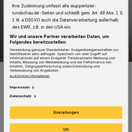
Ihre Zustimmung umfasst alle wuppertaler-
rundschau.de-Seiten und schließt gem. Art. 49 Abs. 1 S.
1 lit. a DSGVO auch die Datenverarbeitung außerhalb
des EWR, z.B. in den USA ein.
Wir und unsere Partner verarbeiten Daten, um
Folgendes bereitzustellen:
Verwendung genauer Standortdaten. Endgeräteeigenschaften zur
Identifikation aktiv abfragen. Speichern von oder Zugriff auf
Informationen auf einem Endgerät. Personalisierte Werbung und
Inhalte, Messung von Werbeleistung und der Performance von
Inhalten, Zielgruppenforschung sowie Entwicklung und
Prof. Werner Dickel.
Verbesserung von Angeboten.
Foto: Bergische Musikschule
Ausführliche Informationen
Impressum
Datenschutz
S
eit 1995 unterrichtet Prof. Werner Dickel
Einstellungen
als Professor für Viola, Ensemble-Leiter
und Kammermusik-Dozent an der
OK