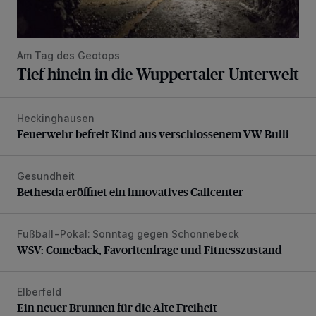
Am Tag des Geotops
Tief hinein in die Wuppertaler Unterwelt
Heckinghausen
Feuerwehr befreit Kind aus verschlossenem VW Bulli
Feuerwehr befreit Kind aus verschlossenem VW Bulli
Gesundheit
Bethesda eröffnet ein innovatives Callcenter
Bethesda eröffnet ein innovatives Callcenter
Fußball-Pokal: Sonntag gegen Schonnebeck
WSV: Comeback, Favoritenfrage und Fitnesszustand
WSV: Comeback, Favoritenfrage und Fitnesszustand
Elberfeld
Ein neuer Brunnen für die Alte Freiheit
Ein neuer Brunnen für die Alte Freiheit