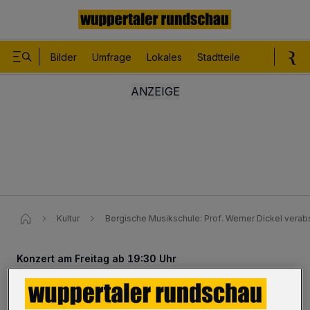
Bilder
Umfrage
Lokales
Stadtteile
Sport
Le
Kultur
Bergische Musikschule: Prof. Werner Dickel verab
Konzert am Freitag ab 19:30 Uhr
Bergische Musikschule: Prof.