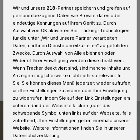
Werner Dickel verabschiedet
Wir und unsere
218
-Partner speichern und greifen auf
sich
personenbezogene Daten wie Browserdaten oder
eindeutige Kennungen auf Ihrem Gerät zu. Durch
Wuppertal
·
Das Abschiedskonzert von Prof. Werner
Auswahl von OK aktivieren Sie Tracking-Technologien
Dickel beginnt am Freitag (13. Juni 2025) um 19:30
für die unter „Wir und unsere Partner verarbeiten
Uhr in der Wuppertaler Immanuelskirche (Sternstraße
Daten, um Ihnen Dienste bereitzustellen“ aufgeführten
73).
Zwecke. Durch Auswahl von Alle ablehnen oder
Widerruf Ihrer Einwilligung werden diese deaktiviert.
Wenn Tracker deaktiviert sind, sind manche Inhalte und
10.06.2025 , 13:20 Uhr
Eine Minute Lesezeit
Anzeigen möglicherweise nicht mehr so relevant für
Sie. Sie können dieses Menü jederzeit wieder aufrufen,
um Ihre Einstellungen zu ändern oder Ihre Einwilligung
zu widerrufen, indem Sie auf den Link Einstellungen am
unteren Rand der Webseite klicken [oder das
schwebende Symbol unten links auf der Webseite, falls
zutreffend]. Ihre Einstellungen gelten innerhalb unseres
Website. Weitere Informationen finden Sie in unserer
Datenschutzerklärung.