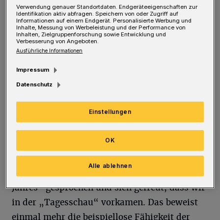
Stromschienen jedenfalls nie runtergefallen,
Verwendung genauer Standortdaten. Endgeräteeigenschaften zur
Identifikation aktiv abfragen. Speichern von oder Zugriff auf
während sie seit der Modernisierung des
Informationen auf einem Endgerät. Personalisierte Werbung und
Inhalte, Messung von Werbeleistung und der Performance von
Gerüstes passend zum Wuppertaler Wetter
Inhalten, Zielgruppenforschung sowie Entwicklung und
Verbesserung von Angeboten.
förmlich auf uns herabregnen.
Ausführliche Informationen
Impressum
Deshalb hatte ich am Donnerstag eher mit
Datenschutz
Mopper-Sätzen gerechnet wie: „Wird auch
höchste Zeit, datat Dingen wieder fährt, ihr
Einstellungen
Fötte. Und vielen Dank dafür, dat ich neun
Monate lang jeden Morgen im Ersatzverkehr-
OK
Bus ein Hörnchen gekriegt habe.“
Alle ablehnen
Stattdessen haben alle vom „Comeback des
Jahres“ gesprochen und sich gefreut, dass wir
in der „Tagesschau“ vorkamen. Das beweist
einmal mehr die beispiellose Fähigkeit der