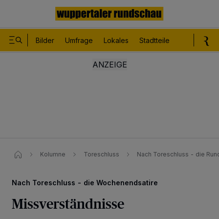
Bilder
Umfrage
Lokales
Stadtteile
Sport
Le
Kolumne
Toreschluss
Nach Toreschluss - die Ru
Nach Toreschluss - die Wochenendsatire
Missverständnisse