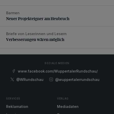
Barmen
Neuer Projekteigner am Heubruch
Neuer Projekteigner am Heubruch
Briefe von Leserinnen und Lesern
Verbesserungen wären möglich
Verbesserungen wären möglich
SOZIALE MEDIEN
www.facebook.com/WuppertalerRundschau/
@WRundschau
@wuppertalerrundschau
SERVICES
VERLAG
Reklamation
Mediadaten