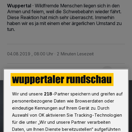
Wuppertal
·
Wildfremde Menschen liegen sich in den
Armen und feiern, weil die Schwebebahn wieder fährt.
Diese Reaktion hat mich sehr überrascht. Immerhin
haben wir es ja mit einem eher ärgerlichen Umstand zu
tun.
04.08.2019 , 08:00 Uhr
2 Minuten Lesezeit
Wir und unsere
218
-Partner speichern und greifen auf
personenbezogene Daten wie Browserdaten oder
eindeutige Kennungen auf Ihrem Gerät zu. Durch
Auswahl von OK aktivieren Sie Tracking-Technologien
für die unter „Wir und unsere Partner verarbeiten
Daten, um Ihnen Dienste bereitzustellen“ aufgeführten