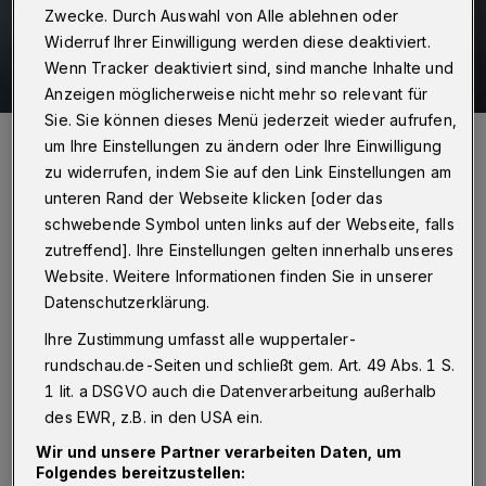
Zwecke. Durch Auswahl von Alle ablehnen oder
Widerruf Ihrer Einwilligung werden diese deaktiviert.
Wenn Tracker deaktiviert sind, sind manche Inhalte und
Anzeigen möglicherweise nicht mehr so relevant für
Sie. Sie können dieses Menü jederzeit wieder aufrufen,
Roderich Trapp.
um Ihre Einstellungen zu ändern oder Ihre Einwilligung
Foto: Wuppertaler Rundschau/Max Höllwarth
zu widerrufen, indem Sie auf den Link Einstellungen am
unteren Rand der Webseite klicken [oder das
schwebende Symbol unten links auf der Webseite, falls
zutreffend]. Ihre Einstellungen gelten innerhalb unseres
Website. Weitere Informationen finden Sie in unserer
Von Roderich Trapp
Datenschutzerklärung.
Ihre Zustimmung umfasst alle wuppertaler-
V
or 100 Jahren konnten die Menschen nur
rundschau.de-Seiten und schließt gem. Art. 49 Abs. 1 S.
mit Hilfe von ein paar Knipex-Zangen
1 lit. a DSGVO auch die Datenverarbeitung außerhalb
des EWR, z.B. in den USA ein.
deutlich besser Schwebebahngerüste bauen als
Wir und unsere Partner verarbeiten Daten, um
heute. Dem Eugen Langen sind seine
Folgendes bereitzustellen: