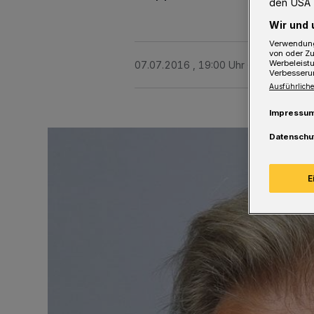
den USA 
Wir und 
Verwendung
von oder Zu
Werbeleist
07.07.2016 , 19:00 Uhr
Eine Minute 
Verbesseru
Ausführliche
Impressu
Datenschu
E