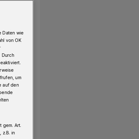
e Daten wie
ahl von OK
r
. Durch
aktiviert.
erweise
frufen, um
e auf den
ebende
elten
 gem. Art.
z.B. in