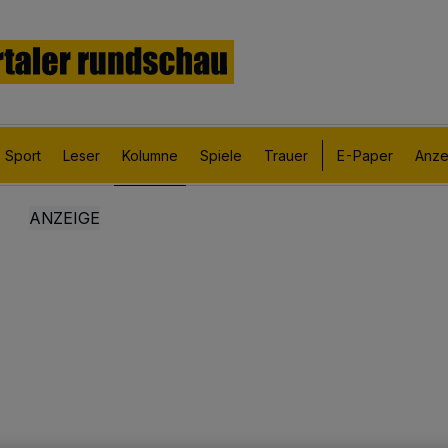
Sport
Leser
Kolumne
Spiele
Trauer
E-Paper
Anze