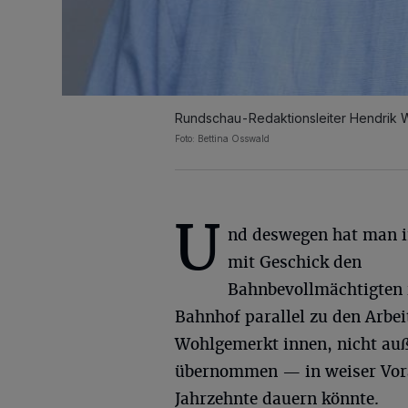
Rundschau-Redaktionsleiter Hendrik W
Foto: Bettina Osswald
U
nd deswegen hat man 
mit Geschick den
Bahnbevollmächtigten 
Bahnhof parallel zu den Arbe
Wohlgemerkt innen, nicht auße
übernommen — in weiser Vora
Jahrzehnte dauern könnte.