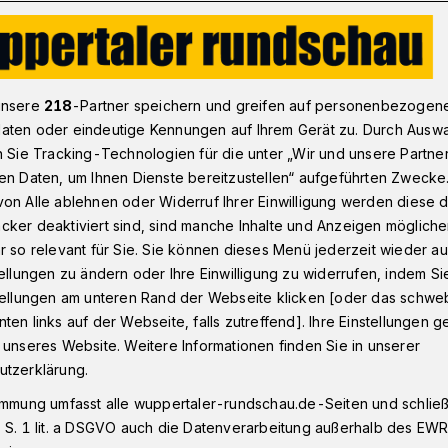
Wo ein Wille ist, da wartet ein Prellbock
unsere
218
-Partner speichern und greifen auf personenbezogen
aten oder eindeutige Kennungen auf Ihrem Gerät zu. Durch Ausw
n Sie Tracking-Technologien für die unter „Wir und unsere Partne
folge im und am Bahnhof
en Daten, um Ihnen Dienste bereitzustellen“ aufgeführten Zwecke
ist, da wartet ein
on Alle ablehnen oder Widerruf Ihrer Einwilligung werden diese de
cker deaktiviert sind, sind manche Inhalte und Anzeigen möglich
r so relevant für Sie. Sie können dieses Menü jederzeit wieder au
tellungen zu ändern oder Ihre Einwilligung zu widerrufen, indem Si
stellungen am unteren Rand der Webseite klicken [oder das schw
ten links auf der Webseite, falls zutreffend]. Ihre Einstellungen g
ächst die Ungeduld. Seit über 20 Jahren
 unseres Website. Weitere Informationen finden Sie in unserer
erg neu gestaltet wird. Geplant wurde,
utzerklärung.
, dann kam es doch. Schließlich fingen die
immung umfasst alle wuppertaler-rundschau.de-Seiten und schließt
de gesperrt und so langsam möchten die
 S. 1 lit. a DSGVO auch die Datenverarbeitung außerhalb des EWR, 
ig werden.