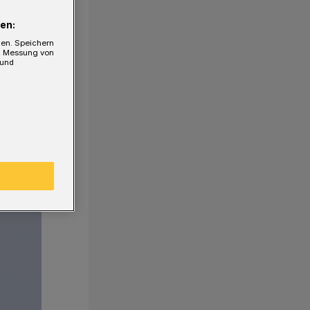
en:
gen. Speichern
e, Messung von
 und