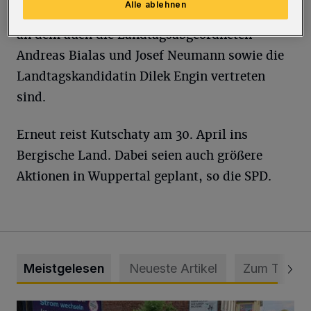
Alle ablehnen
Wuppertaler Hauptbahnhof einen Infostand,
an dem auch die Landtagsabgeordneten
Andreas Bialas und Josef Neumann sowie die
Landtagskandidatin Dilek Engin vertreten
sind.
Erneut reist Kutschaty am 30. April ins
Bergische Land. Dabei seien auch größere
Aktionen in Wuppertal geplant, so die SPD.
Meistgelesen
Neueste Artikel
Zum Thema
Schwerer Unfall mit 2,48 Promille