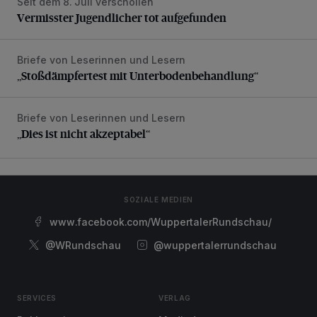
Seit dem 8. Juli verschollen
Vermisster Jugendlicher tot aufgefunden
Vermisster Jugendlicher tot aufgefunden
Briefe von Leserinnen und Lesern
„Stoßdämpfertest mit Unterbodenbehandlung“
„Stoßdämpfertest mit Unterbodenbehandlung“
Briefe von Leserinnen und Lesern
„Dies ist nicht akzeptabel“
„Dies ist nicht akzeptabel“
SOZIALE MEDIEN
www.facebook.com/WuppertalerRundschau/
@WRundschau
@wuppertalerrundschau
SERVICES
VERLAG