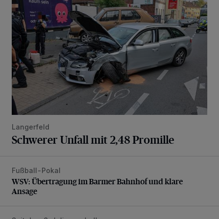
Langerfeld
Schwerer Unfall mit 2,48 Promille
Fußball-Pokal
WSV: Übertragung im Barmer Bahnhof und klare Ansage
WSV: Übertragung im Barmer Bahnhof und klare
Ansage