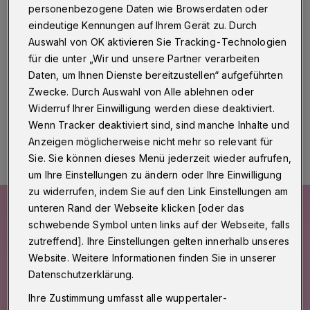
Wuppertaler Hauptbahnhof
personenbezogene Daten wie Browserdaten oder
eindeutige Kennungen auf Ihrem Gerät zu. Durch
Wuppertal
·
Thomas Kutschaty, Spitzenkandidat der
Auswahl von OK aktivieren Sie Tracking-Technologien
NRW-SPD bei der Landtagswahl im Mai, kommt am
für die unter „Wir und unsere Partner verarbeiten
Mittwoch (13. April 2022) nach Wuppertal.
Daten, um Ihnen Dienste bereitzustellen“ aufgeführten
Zwecke. Durch Auswahl von Alle ablehnen oder
Widerruf Ihrer Einwilligung werden diese deaktiviert.
12.04.2022 , 19:26 Uhr
Eine Minute Lesezeit
Wenn Tracker deaktiviert sind, sind manche Inhalte und
Anzeigen möglicherweise nicht mehr so relevant für
Sie. Sie können dieses Menü jederzeit wieder aufrufen,
um Ihre Einstellungen zu ändern oder Ihre Einwilligung
zu widerrufen, indem Sie auf den Link Einstellungen am
unteren Rand der Webseite klicken [oder das
schwebende Symbol unten links auf der Webseite, falls
zutreffend]. Ihre Einstellungen gelten innerhalb unseres
Website. Weitere Informationen finden Sie in unserer
Datenschutzerklärung.
Ihre Zustimmung umfasst alle wuppertaler-