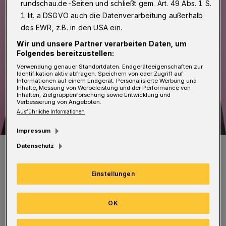
rundschau.de-Seiten und schließt gem. Art. 49 Abs. 1 S.
1 lit. a DSGVO auch die Datenverarbeitung außerhalb
des EWR, z.B. in den USA ein.
Wir und unsere Partner verarbeiten Daten, um
Folgendes bereitzustellen:
Verwendung genauer Standortdaten. Endgeräteeigenschaften zur
Identifikation aktiv abfragen. Speichern von oder Zugriff auf
Informationen auf einem Endgerät. Personalisierte Werbung und
Inhalte, Messung von Werbeleistung und der Performance von
Inhalten, Zielgruppenforschung sowie Entwicklung und
Verbesserung von Angeboten.
Ausführliche Informationen
Impressum
Thomas Kutschaty.
Datenschutz
Foto: NRW SPD
Einstellungen
OK
Er unterstützt von 7:30 bis 9 Uhr am