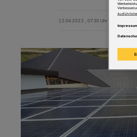
Werbeleist
Verbesseru
Ausführliche
12.04.2022 , 07:30 Uhr
Eine Minute 
Impressu
Datenschu
E