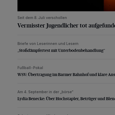
Seit dem 8. Juli verschollen
Vermisster Jugendlicher tot aufgefund
Briefe von Leserinnen und Lesern
„Stoßdämpfertest mit Unterbodenbehandlung“
„Stoßdämpfertest mit Unterbodenbehandlung“
Fußball-Pokal
WSV: Übertragung im Barmer Bahnhof und klare An
WSV: Übertragung im Barmer Bahnhof und klare An
Am 4. September in der „börse“
Lydia Benecke: Über Hochstapler, Betrüger und Blen
Lydia Benecke: Über Hochstapler, Betrüger und Ble