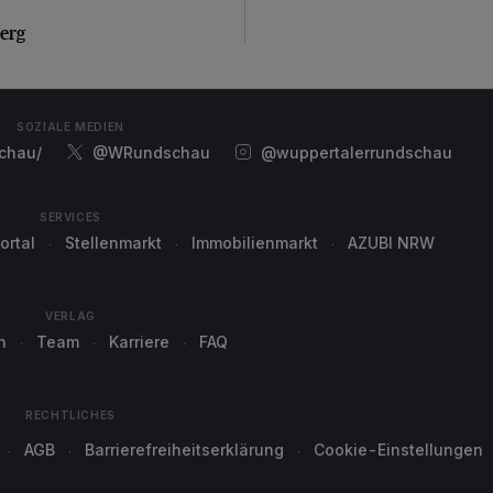
erg
erg
SOZIALE MEDIEN
chau/
@WRundschau
@wuppertalerrundschau
SERVICES
ortal
Stellenmarkt
Immobilienmarkt
AZUBI NRW
VERLAG
n
Team
Karriere
FAQ
RECHTLICHES
AGB
Barrierefreiheitserklärung
Cookie-Einstellungen