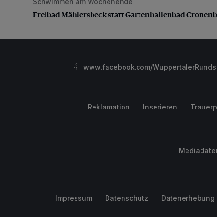
Schwimmen am Wochenende
Freibad Mählersbeck statt Gartenhallenbad Cronenb
Freibad Mählersbeck statt Gartenhallenbad Cronenb
www.facebook.com/WuppertalerRunds
Reklamation
Inserieren
Trauerp
Mediadate
Impressum
Datenschutz
Datenerhebung