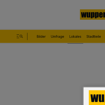
Bilder
Umfrage
Lokales
Stadtteile