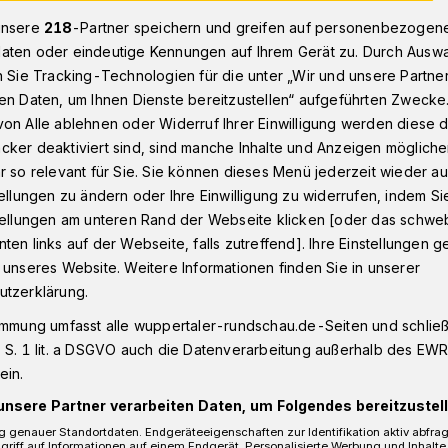
unsere
218
-Partner speichern und greifen auf personenbezogen
aten oder eindeutige Kennungen auf Ihrem Gerät zu. Durch Ausw
n Sie Tracking-Technologien für die unter „Wir und unsere Partne
ne: „Wird künftig bei allen Neubauvorhaben Standard“
en Daten, um Ihnen Dienste bereitzustellen“ aufgeführten Zwecke
on Alle ablehnen oder Widerruf Ihrer Einwilligung werden diese de
cker deaktiviert sind, sind manche Inhalte und Anzeigen möglich
n
r so relevant für Sie. Sie können dieses Menü jederzeit wieder au
 bei allen
tellungen zu ändern oder Ihre Einwilligung zu widerrufen, indem Si
stellungen am unteren Rand der Webseite klicken [oder das schw
ten links auf der Webseite, falls zutreffend]. Ihre Einstellungen g
ben Standard“
 unseres Website. Weitere Informationen finden Sie in unserer
utzerklärung.
immung umfasst alle wuppertaler-rundschau.de-Seiten und schließt
r Grünen freuen sich, dass bei den
 S. 1 lit. a DSGVO auch die Datenverarbeitung außerhalb des EWR, 
aße / Briller Straße und Viehhofstraße
ein.
hbegrünung“ als auch der „Einsatz von
unsere Partner verarbeiten Daten, um Folgendes bereitzustell
 festgesetzt worden ist.
 genauer Standortdaten. Endgeräteeigenschaften zur Identifikation aktiv abfra
griff auf Informationen auf einem Endgerät. Personalisierte Werbung und Inhalt