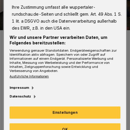
Ihre Zustimmung umfasst alle wuppertaler-
rundschau.de-Seiten und schließt gem. Art. 49 Abs. 1 S.
1 lit. a DSGVO auch die Datenverarbeitung außerhalb
des EWR, z.B. in den USA ein.
Regionalleiter Swidbert Obermüller (7.v.l.), Filialleiterin Wioletta
Wir und unsere Partner verarbeiten Daten, um
Bonny (6.v.l.) sowie Filialleiter Thomas Hillebrand (4.v.l.)
Folgendes bereitzustellen:
überreichten die Spende an die Vertreter des CCW Armin Loose
(1.v.l.) und Arnhild Belde (5.v.l.) und das Prinzenpaar der Stadt
Verwendung genauer Standortdaten. Endgeräteeigenschaften zur
Wuppertal.
Identifikation aktiv abfragen. Speichern von oder Zugriff auf
Informationen auf einem Endgerät. Personalisierte Werbung und
Foto: Ka. Ge. Colmar von 1990 / Nordhild Neumeyer
Inhalte, Messung von Werbeleistung und der Performance von
Inhalten, Zielgruppenforschung sowie Entwicklung und
Verbesserung von Angeboten.
Ausführliche Informationen
Impressum
R
egionalleiter Swidbert Obermüller und
Datenschutz
Filialleiterin Wioletta Bonny begrüßten
Einstellungen
mit dem CCW das Wuppertaler
Stadtprinzenpaar, das Kinderprinzenpaar der
OK