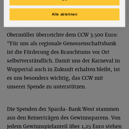
Stadt sowie die Prinzenpaare aus Hagen,
Velbert, Solingen und Radevormwald waren
Alle ablehnen
vor Ort.
Obermüller überreichte dem CCW 3.500 Euro:
"Für uns als regionale Genossenschaftsbank
ist die Förderung des Brauchtums vor Ort
selbstverständlich. Damit uns der Karneval in
Wuppertal auch in Zukunft erhalten bleibt, ist
es uns besonders wichtig, das CCW mit
unserer Spende zu unterstützen.
Die Spenden der Sparda-Bank West stammen
aus den Reinerträgen des Gewinnsparens. Von
jedem Gewinnspielanteil über 1,25 Euro stehen