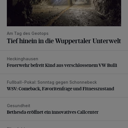
Am Tag des Geotops
Tief hinein in die Wuppertaler Unterwelt
Heckinghausen
Feuerwehr befreit Kind aus verschlossenem VW Bulli
Feuerwehr befreit Kind aus verschlossenem VW Bulli
Fußball-Pokal: Sonntag gegen Schonnebeck
WSV: Comeback, Favoritenfrage und Fitnesszustand
WSV: Comeback, Favoritenfrage und Fitnesszustand
Gesundheit
Bethesda eröffnet ein innovatives Callcenter
Bethesda eröffnet ein innovatives Callcenter