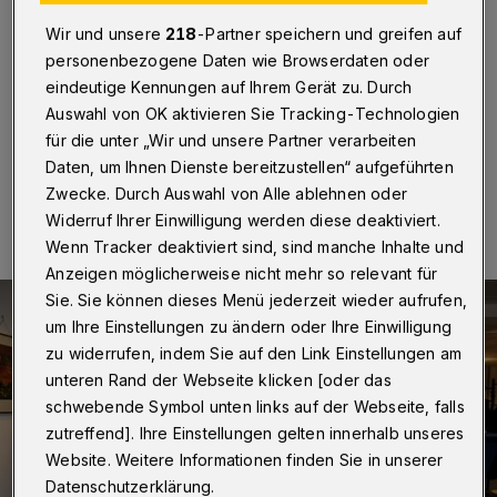
Wuppertal
·
Die Sparda-Bank in Wuppertal-Barmen
Wir und unsere
218
-Partner speichern und greifen auf
und das Carneval Comitee Wuppertal (CCW) haben
personenbezogene Daten wie Browserdaten oder
zum sechsten Mal ein karnevalistisches Prinzentreffen
in der Filiale veranstaltet.
eindeutige Kennungen auf Ihrem Gerät zu. Durch
Auswahl von OK aktivieren Sie Tracking-Technologien
für die unter „Wir und unsere Partner verarbeiten
Daten, um Ihnen Dienste bereitzustellen“ aufgeführten
22.02.2017 , 21:02 Uhr
Eine Minute Lesezeit
Zwecke. Durch Auswahl von Alle ablehnen oder
Widerruf Ihrer Einwilligung werden diese deaktiviert.
Wenn Tracker deaktiviert sind, sind manche Inhalte und
Anzeigen möglicherweise nicht mehr so relevant für
Sie. Sie können dieses Menü jederzeit wieder aufrufen,
um Ihre Einstellungen zu ändern oder Ihre Einwilligung
zu widerrufen, indem Sie auf den Link Einstellungen am
unteren Rand der Webseite klicken [oder das
schwebende Symbol unten links auf der Webseite, falls
zutreffend]. Ihre Einstellungen gelten innerhalb unseres
Website. Weitere Informationen finden Sie in unserer
Datenschutzerklärung.