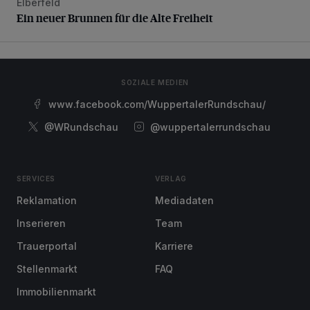
Elberfeld
Ein neuer Brunnen für die Alte Freiheit
Ein neuer Brunnen für die Alte Freiheit
SOZIALE MEDIEN
www.facebook.com/WuppertalerRundschau/
@WRundschau
@wuppertalerrundschau
SERVICES
VERLAG
Reklamation
Mediadaten
Inserieren
Team
Trauerportal
Karriere
Stellenmarkt
FAQ
Immobilienmarkt