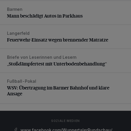
Barmen
Mann beschädigt Autos in Parkhaus
Mann beschädigt Autos in Parkhaus
Langerfeld
Feuerwehr-Einsatz wegen brennender Matratze
Feuerwehr-Einsatz wegen brennender Matratze
Briefe von Leserinnen und Lesern
„Stoßdämpfertest mit Unterbodenbehandlung“
„Stoßdämpfertest mit Unterbodenbehandlung“
Fußball-Pokal
WSV: Übertragung im Barmer Bahnhof und klare Ansage
WSV: Übertragung im Barmer Bahnhof und klare
Ansage
SOZIALE MEDIEN
www.facebook.com/WuppertalerRundschau/