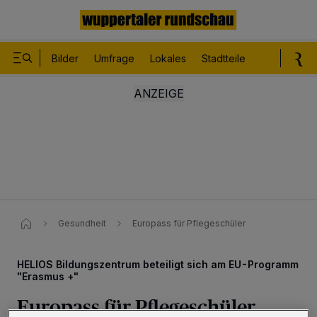
Bilder
Umfrage
Lokales
Stadtteile
Sport
Le
Gesundheit
Europass für Pflegeschüler
HELIOS Bildungszentrum beteiligt sich am EU-Programm
"Erasmus +"
Europass für Pflegeschüler