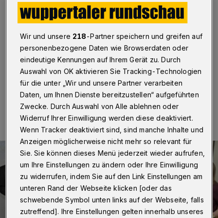
Wuppertal
·
Bei einem Festakt im Bildungszentrum des
HELIOS Universitätsklinikums Wuppertal haben die
Teilnehmer am EU-Auslandsprogramm "Erasmus +"
Wir und unsere
218
-Partner speichern und greifen auf
(früher: Leonardo) ihre Zertifikate erhalten, den so
personenbezogene Daten wie Browserdaten oder
genannten Europass.
eindeutige Kennungen auf Ihrem Gerät zu. Durch
Auswahl von OK aktivieren Sie Tracking-Technologien
für die unter „Wir und unsere Partner verarbeiten
Daten, um Ihnen Dienste bereitzustellen“ aufgeführten
16.02.2016 , 12:47 Uhr
Eine Minute Lesezeit
Zwecke. Durch Auswahl von Alle ablehnen oder
Widerruf Ihrer Einwilligung werden diese deaktiviert.
Wenn Tracker deaktiviert sind, sind manche Inhalte und
Anzeigen möglicherweise nicht mehr so relevant für
Sie. Sie können dieses Menü jederzeit wieder aufrufen,
um Ihre Einstellungen zu ändern oder Ihre Einwilligung
zu widerrufen, indem Sie auf den Link Einstellungen am
unteren Rand der Webseite klicken [oder das
schwebende Symbol unten links auf der Webseite, falls
zutreffend]. Ihre Einstellungen gelten innerhalb unseres