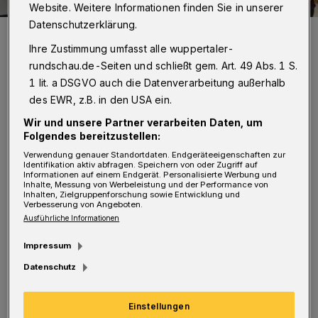
Website. Weitere Informationen finden Sie in unserer
Datenschutzerklärung.
Sie haben das Zertifikat in den Händen.
Foto: Helios
Ihre Zustimmung umfasst alle wuppertaler-
rundschau.de-Seiten und schließt gem. Art. 49 Abs. 1 S.
1 lit. a DSGVO auch die Datenverarbeitung außerhalb
des EWR, z.B. in den USA ein.
Wir und unsere Partner verarbeiten Daten, um
Folgendes bereitzustellen:
20 Pflegeschülerinnen und Pflegeschüler
Verwendung genauer Standortdaten. Endgeräteeigenschaften zur
hatten zuvor einen vierwöchigen
Identifikation aktiv abfragen. Speichern von oder Zugriff auf
Informationen auf einem Endgerät. Personalisierte Werbung und
Arbeitsaufenthalt im EU-Ausland hinter sich
Inhalte, Messung von Werbeleistung und der Performance von
Inhalten, Zielgruppenforschung sowie Entwicklung und
gebracht. Die beiden Partnerschulen des
Verbesserung von Angeboten.
Ausführliche Informationen
HELIOS Bildungszentrums befinden sich in
Bregenz und Kufstein, jeweils in Österreich.
Impressum
Datenschutz
"Das Programm soll die Teilnehmer
befähigen, sich im europäischen Arbeitsmarkt
Einstellungen