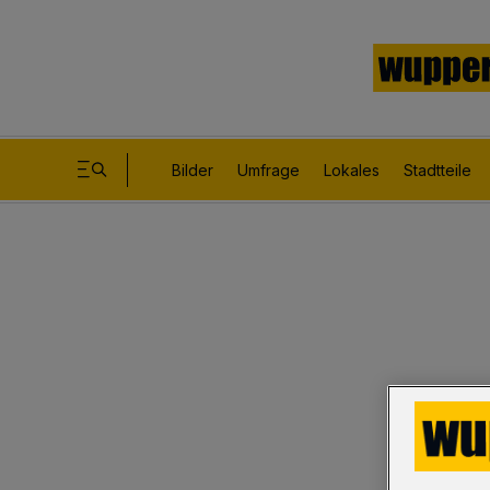
Bilder
Umfrage
Lokales
Stadtteile