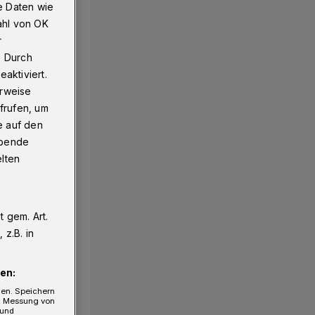
e Daten wie
ahl von OK
r
. Durch
aktiviert.
erweise
frufen, um
e auf den
ebende
elten
 gem. Art.
z.B. in
en:
gen. Speichern
e, Messung von
 und