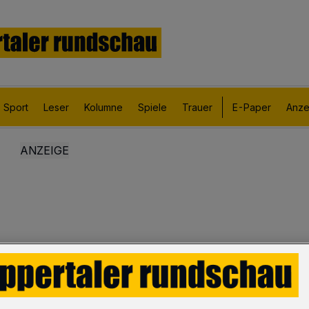
Sport
Leser
Kolumne
Spiele
Trauer
E-Paper
Anze