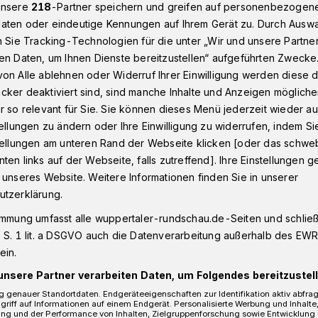
unsere
218
-Partner speichern und greifen auf personenbezogen
aten oder eindeutige Kennungen auf Ihrem Gerät zu. Durch Ausw
n Sie Tracking-Technologien für die unter „Wir und unsere Partne
 Wien: Die Akkreditierung
en Daten, um Ihnen Dienste bereitzustellen“ aufgeführten Zwecke
on Alle ablehnen oder Widerruf Ihrer Einwilligung werden diese de
cker deaktiviert sind, sind manche Inhalte und Anzeigen möglich
r so relevant für Sie. Sie können dieses Menü jederzeit wieder au
ergener
tellungen zu ändern oder Ihre Einwilligung zu widerrufen, indem Si
 Wien: Die
stellungen am unteren Rand der Webseite klicken [oder das schw
ten links auf der Webseite, falls zutreffend]. Ihre Einstellungen g
ung
 unseres Website. Weitere Informationen finden Sie in unserer
utzerklärung.
immung umfasst alle wuppertaler-rundschau.de-Seiten und schließt
 S. 1 lit. a DSGVO auch die Datenverarbeitung außerhalb des EWR, 
rreichischen Metropole in Wien
ein.
uper, der Transport zum Airport hat
egrüßung gab's schon eine kleine Zeitung
unsere Partner verarbeiten Daten, um Folgendes bereitzustell
 Udo Jürgens bei seinem Sieg für
 genauer Standortdaten. Endgeräteeigenschaften zur Identifikation aktiv abfra
griff auf Informationen auf einem Endgerät. Personalisierte Werbung und Inhalt
ung und der Performance von Inhalten, Zielgruppenforschung sowie Entwicklung