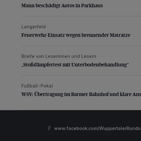
Mann beschädigt Autos in Parkhaus
Langerfeld
Feuerwehr-Einsatz wegen brennender Matratze
Feuerwehr-Einsatz wegen brennender Matratze
Briefe von Leserinnen und Lesern
„Stoßdämpfertest mit Unterbodenbehandlung“
„Stoßdämpfertest mit Unterbodenbehandlung“
Fußball-Pokal
WSV: Übertragung im Barmer Bahnhof und klare An
WSV: Übertragung im Barmer Bahnhof und klare An
www.facebook.com/WuppertalerRunds