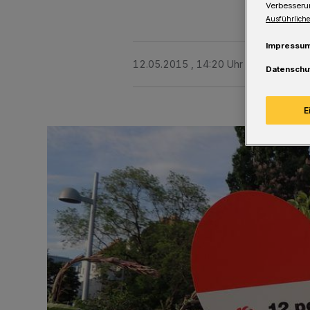
Verbesseru
Ausführliche
Impressu
12.05.2015 , 14:20 Uhr
Eine Minute 
Datenschu
E