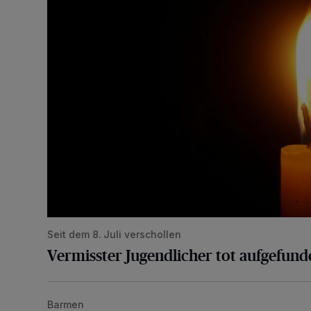
Seit dem 8. Juli verschollen
Vermisster Jugendlicher tot aufgefund
Barmen
Mann beschädigt Autos in Parkhaus