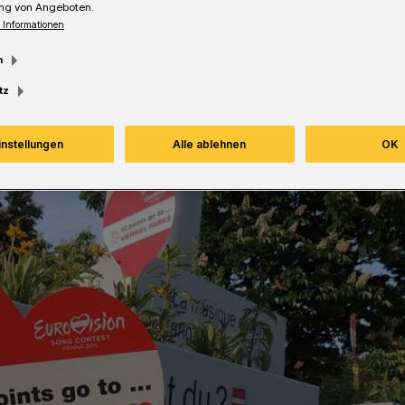
ng von Angeboten.
 Informationen
m
Lesezeit
tz
instellungen
Alle ablehnen
OK