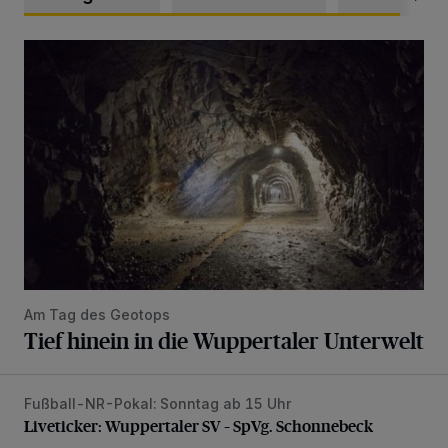
Tief hinein in die Wuppertaler Unterwelt
Am Tag des Geotops
Tief hinein in die Wuppertaler Unterwelt
Fußball-NR-Pokal: Sonntag ab 15 Uhr
Liveticker: Wuppertaler SV – SpVg. Schonnebeck
Liveticker: Wuppertaler SV – SpVg. Schonnebeck