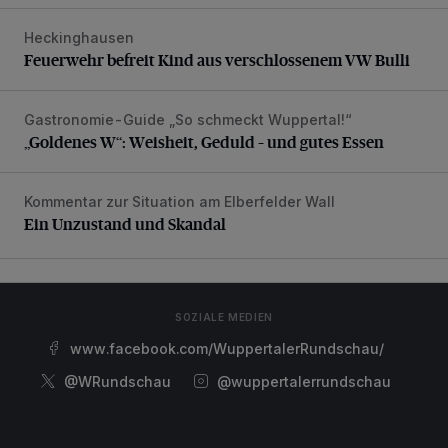
Heckinghausen
Feuerwehr befreit Kind aus verschlossenem VW Bulli
Feuerwehr befreit Kind aus verschlossenem VW Bulli
Gastronomie-Guide „So schmeckt Wuppertal!“
„Goldenes W“: Weisheit, Geduld – und gutes Essen
„Goldenes W“: Weisheit, Geduld – und gutes Essen
Kommentar zur Situation am Elberfelder Wall
Ein Unzustand und Skandal
Ein Unzustand und Skandal
SOZIALE MEDIEN
www.facebook.com/WuppertalerRundschau/
@WRundschau
@wuppertalerrundschau