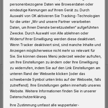
Wuppertaler infiziert
personenbezogene Daten wie Browserdaten oder
eindeutige Kennungen auf Ihrem Gerät zu. Durch
Wuppertal
·
Die Stadt Wuppertal meldet für Dienstag
Auswahl von OK aktivieren Sie Tracking-Technologien
(26. Mai 2020) insgesamt 85 Menschen, die aktuell
für die unter „Wir und unsere Partner verarbeiten
noch mit dem Corona-Virus infiziert sind.
Daten, um Ihnen Dienste bereitzustellen“ aufgeführten
Zwecke. Durch Auswahl von Alle ablehnen oder
Widerruf Ihrer Einwilligung werden diese deaktiviert.
26.05.2020 , 09:22 Uhr
Eine Minute Lesezeit
Wenn Tracker deaktiviert sind, sind manche Inhalte und
Anzeigen möglicherweise nicht mehr so relevant für
Sie. Sie können dieses Menü jederzeit wieder aufrufen,
um Ihre Einstellungen zu ändern oder Ihre Einwilligung
zu widerrufen, indem Sie auf den Link Einstellungen am
unteren Rand der Webseite klicken [oder das
schwebende Symbol unten links auf der Webseite, falls
zutreffend]. Ihre Einstellungen gelten innerhalb unseres
Website. Weitere Informationen finden Sie in unserer
Datenschutzerklärung.
Ihre Zustimmung umfasst alle wuppertaler-