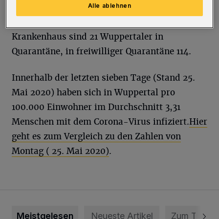
Alle ablehnen
Quarantäne befinden, liegt bei 359
, davon in
häuslicher angeordneter Quarantäne 194
. Im
Krankenhaus sind 21 Wuppertaler in
Quarantäne, in freiwilliger Quarantäne 114.
Innerhalb der letzten sieben Tage (Stand 25.
Mai 2020) haben sich in Wuppertal pro
100.000 Einwohner im Durchschnitt 3,31
Menschen mit dem Corona-
Virus infiziert.
Hier
geht es zum Vergleich zu den Zahlen von
Montag ( 25. Mai 2020)
.
Meistgelesen
Neueste Artikel
Zum Thema