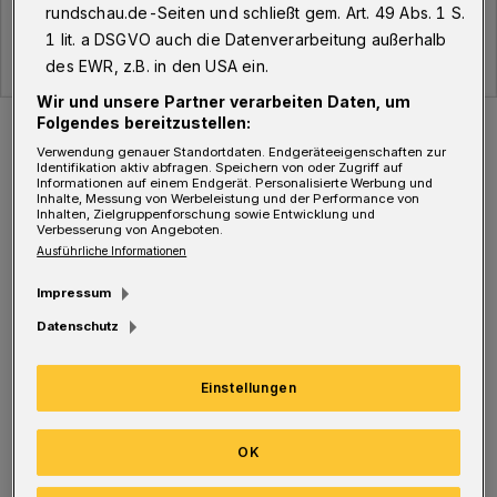
rundschau.de-Seiten und schließt gem. Art. 49 Abs. 1 S.
1 lit. a DSGVO auch die Datenverarbeitung außerhalb
des EWR, z.B. in den USA ein.
Wir und unsere Partner verarbeiten Daten, um
Der Verlauf der Corona-Fälle in Wuppertal.
Folgendes bereitzustellen:
Foto: WR
Verwendung genauer Standortdaten. Endgeräteeigenschaften zur
Identifikation aktiv abfragen. Speichern von oder Zugriff auf
Informationen auf einem Endgerät. Personalisierte Werbung und
Inhalte, Messung von Werbeleistung und der Performance von
Inhalten, Zielgruppenforschung sowie Entwicklung und
Verbesserung von Angeboten.
Ausführliche Informationen
D
ie Gesamtzahl der bestätigten Corona-
Impressum
Fälle liegt bei 919
Menschen, davon sind
Datenschutz
85 aktuell mit dem Corona-Virus infiziert. 753
Wuppertaler sind wieder genesen, 81
Einstellungen
verstorben.
OK
Die Gesamtzahl der Personen, die sich in