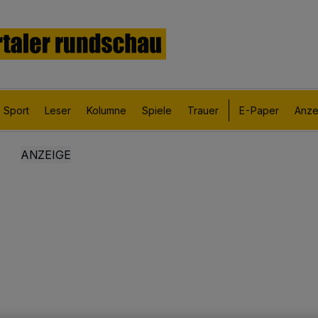
Sport
Leser
Kolumne
Spiele
Trauer
E-Paper
Anze