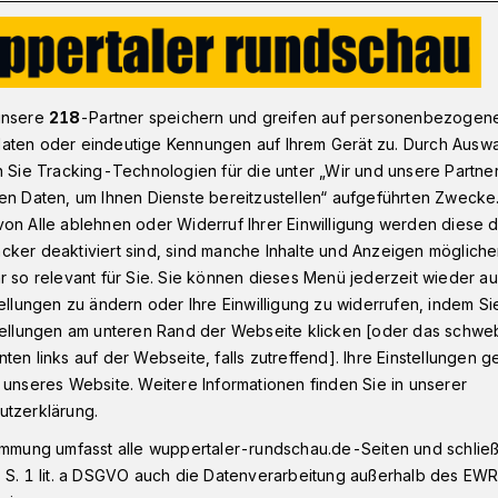
„Waldgebote“ von Uli Auffermann: Mit Respekt in die Natur
unsere
218
-Partner speichern und greifen auf personenbezogen
aten oder eindeutige Kennungen auf Ihrem Gerät zu. Durch Ausw
n Sie Tracking-Technologien für die unter „Wir und unsere Partne
en Daten, um Ihnen Dienste bereitzustellen“ aufgeführten Zwecke
: Mit Respekt in
on Alle ablehnen oder Widerruf Ihrer Einwilligung werden diese de
cker deaktiviert sind, sind manche Inhalte und Anzeigen möglich
r so relevant für Sie. Sie können dieses Menü jederzeit wieder au
tellungen zu ändern oder Ihre Einwilligung zu widerrufen, indem Si
stellungen am unteren Rand der Webseite klicken [oder das schw
ten links auf der Webseite, falls zutreffend]. Ihre Einstellungen g
st Wanderzeit, Und jetzt, wo es wieder so
 unseres Website. Weitere Informationen finden Sie in unserer
 Autor und Fotograf Uli Auffermann voller
utzerklärung.
son. Er liebt die Natur und das
immung umfasst alle wuppertaler-rundschau.de-Seiten und schließt
 grünen Hügelland zwischen Hattingen,
 S. 1 lit. a DSGVO auch die Datenverarbeitung außerhalb des EWR, 
ppertal. Für ein gegenseitiges