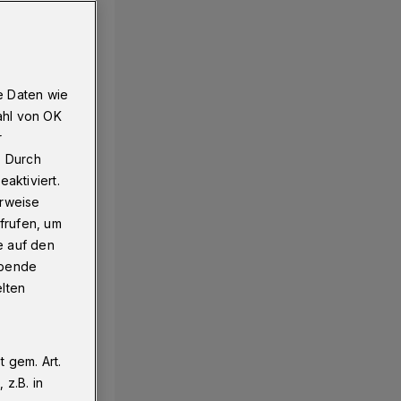
e Daten wie
ahl von OK
r
. Durch
aktiviert.
erweise
frufen, um
e auf den
ebende
elten
 gem. Art.
z.B. in