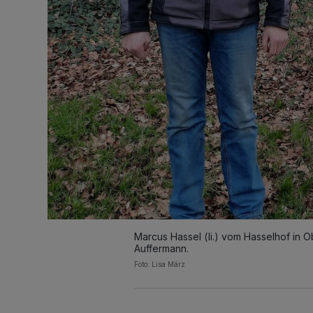
Marcus Hassel (li.) vom Hasselhof in O
Auffermann.
Foto: Lisa März