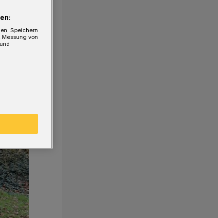
en:
gen. Speichern
e, Messung von
 und