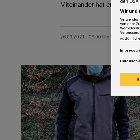
den USA 
Miteinander hat er die „Wal
Wir und 
Verwendung
von oder Zu
Werbeleist
Verbesseru
26.03.2021 , 08:00 Uhr
2 Minuten Le
Ausführliche
Impressu
Datenschu
E