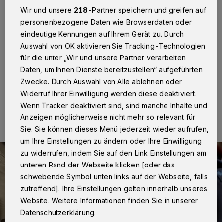
Schussgeräuschen in Solingen
Wir und unsere
218
-Partner speichern und greifen auf
personenbezogene Daten wie Browserdaten oder
Wuppertal
·
In der Nacht zu Mittwoch (9. März 2022)
eindeutige Kennungen auf Ihrem Gerät zu. Durch
kam es an der Scheeler Straße in Solingen zu einem
größeren Polizeieinsatz nachdem Anwohner gegen
Auswahl von OK aktivieren Sie Tracking-Technologien
0.15 Uhr Schussgeräusche meldeten.
für die unter „Wir und unsere Partner verarbeiten
Daten, um Ihnen Dienste bereitzustellen“ aufgeführten
Zwecke. Durch Auswahl von Alle ablehnen oder
Widerruf Ihrer Einwilligung werden diese deaktiviert.
09.03.2022 , 11:00 Uhr
Eine Minute Lesezeit
Wenn Tracker deaktiviert sind, sind manche Inhalte und
Anzeigen möglicherweise nicht mehr so relevant für
Sie. Sie können dieses Menü jederzeit wieder aufrufen,
um Ihre Einstellungen zu ändern oder Ihre Einwilligung
zu widerrufen, indem Sie auf den Link Einstellungen am
unteren Rand der Webseite klicken [oder das
schwebende Symbol unten links auf der Webseite, falls
zutreffend]. Ihre Einstellungen gelten innerhalb unseres
Website. Weitere Informationen finden Sie in unserer
Datenschutzerklärung.