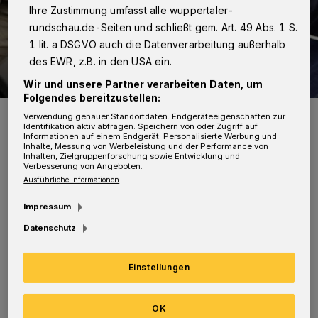
Ihre Zustimmung umfasst alle wuppertaler-
rundschau.de-Seiten und schließt gem. Art. 49 Abs. 1 S.
1 lit. a DSGVO auch die Datenverarbeitung außerhalb
des EWR, z.B. in den USA ein.
Wir und unsere Partner verarbeiten Daten, um
Folgendes bereitzustellen:
Symbolfoto.
Verwendung genauer Standortdaten. Endgeräteeigenschaften zur
Identifikation aktiv abfragen. Speichern von oder Zugriff auf
Foto: Polizei / Jochen Tack
Informationen auf einem Endgerät. Personalisierte Werbung und
Inhalte, Messung von Werbeleistung und der Performance von
Inhalten, Zielgruppenforschung sowie Entwicklung und
Verbesserung von Angeboten.
Ausführliche Informationen
N
Impressum
achbarn alarmierten gegen 0.15 Uhr die
Datenschutz
Polizei, als sie Schussgeräusche
ausgehend von einem benachbarten Balkon
Einstellungen
eines Mehrfamilienhauses wahrnahmen.
OK