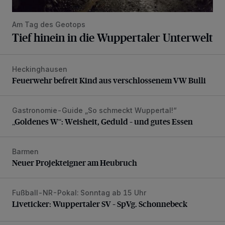
Am Tag des Geotops
Tief hinein in die Wuppertaler Unterwelt
Heckinghausen
Feuerwehr befreit Kind aus verschlossenem VW Bulli
Feuerwehr befreit Kind aus verschlossenem VW Bulli
Gastronomie-Guide „So schmeckt Wuppertal!“
„Goldenes W“: Weisheit, Geduld – und gutes Essen
„Goldenes W“: Weisheit, Geduld – und gutes Essen
Barmen
Neuer Projekteigner am Heubruch
Neuer Projekteigner am Heubruch
Fußball-NR-Pokal: Sonntag ab 15 Uhr
Liveticker: Wuppertaler SV – SpVg. Schonnebeck
Liveticker: Wuppertaler SV – SpVg. Schonnebeck