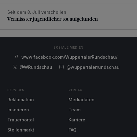
Seit dem 8. Juli verschollen
Vermisster Jugendlicher tot aufgefunden
Vermisster Jugendlicher tot aufgefunden
SOZIALE MEDIEN
www.facebook.com/WuppertalerRundschau/
@WRundschau
@wuppertalerrundschau
SERVICES
VERLAG
Reklamation
Mediadaten
Inserieren
Team
Trauerportal
Karriere
Stellenmarkt
FAQ