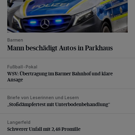
Barmen
Mann beschädigt Autos in Parkhaus
Fußball-Pokal
WSV: Übertragung im Barmer Bahnhof und klare Ansage
WSV: Übertragung im Barmer Bahnhof und klare
Ansage
Briefe von Leserinnen und Lesern
„Stoßdämpfertest mit Unterbodenbehandlung“
„Stoßdämpfertest mit Unterbodenbehandlung“
Langerfeld
Schwerer Unfall mit 2,48 Promille
Schwerer Unfall mit 2,48 Promille