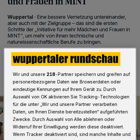
und Frauen in MINT
Wuppertal
·
Eine bessere Vernetzung untereinander,
aber auch mit der Zielgruppe – das sind die ersten
Schritte der „Initiative für mehr Mädchen und Frauen in
MINT“, um mehr von ihnen technische und
naturwissenschaftliche Berufe zu bringen.
13.02.2025 , 12:45 Uhr
2 Minuten Lesezeit
Wir und unsere
218
-Partner speichern und greifen auf
personenbezogene Daten wie Browserdaten oder
eindeutige Kennungen auf Ihrem Gerät zu. Durch
Auswahl von OK aktivieren Sie Tracking-Technologien
für die unter „Wir und unsere Partner verarbeiten
Daten, um Ihnen Dienste bereitzustellen“ aufgeführten
Zwecke. Durch Auswahl von Alle ablehnen oder
Widerruf Ihrer Einwilligung werden diese deaktiviert.
Wenn Tracker deaktiviert sind, sind manche Inhalte und