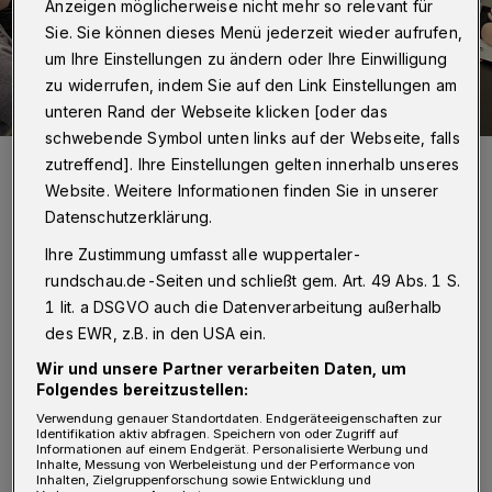
Anzeigen möglicherweise nicht mehr so relevant für
Sie. Sie können dieses Menü jederzeit wieder aufrufen,
um Ihre Einstellungen zu ändern oder Ihre Einwilligung
zu widerrufen, indem Sie auf den Link Einstellungen am
unteren Rand der Webseite klicken [oder das
schwebende Symbol unten links auf der Webseite, falls
Die Teilnehmerinnen bei der Arbeit.
zutreffend]. Ihre Einstellungen gelten innerhalb unseres
Foto: Kompetenzzentrum Frau und Beruf Bergisches Städtedreieck
Website. Weitere Informationen finden Sie in unserer
Datenschutzerklärung.
Ihre Zustimmung umfasst alle wuppertaler-
rundschau.de-Seiten und schließt gem. Art. 49 Abs. 1 S.
1 lit. a DSGVO auch die Datenverarbeitung außerhalb
„Zusammen sind wir stärker, wir nehmen uns
des EWR, z.B. in den USA ein.
nichts weg“, sagt Patricia Langhammer vom
Wir und unsere Partner verarbeiten Daten, um
Solinger Schülerforschungszentrum „Check!“.
Folgendes bereitzustellen:
Verwendung genauer Standortdaten. Endgeräteeigenschaften zur
An dem Arbeitstreffen nahmen insgesamt 30
Identifikation aktiv abfragen. Speichern von oder Zugriff auf
Informationen auf einem Endgerät. Personalisierte Werbung und
Unternehmensvertreterinnen und -vertreter,
Inhalte, Messung von Werbeleistung und der Performance von
Inhalten, Zielgruppenforschung sowie Entwicklung und
Lehrkräfte sowie Mitarbeiterinnen und