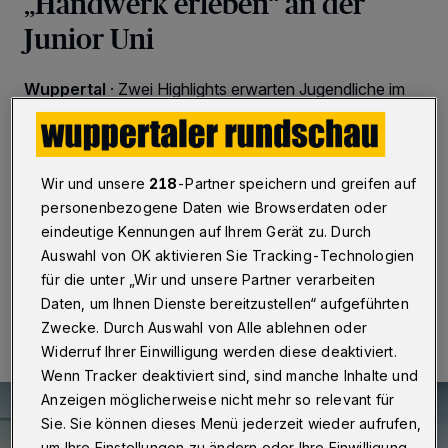
„Handwerk erleben“ an der
Junior Uni
Wuppertal
·
Zwei Highlights erwarten Jugendliche im
Oktober an der Wuppertaler Junior Uni für das
Bergische Land: Am 10. Oktober 2025 startet die
Forschernacht in ihre vierte Runde. Nur wenige Tage
später, vom 20. bis 24. Oktober, steht bei der
Wir und unsere
218
-Partner speichern und greifen auf
Projektwoche „Handwerk erleben“ das praktische
personenbezogene Daten wie Browserdaten oder
Ausprobieren von Berufen im Mittelpunkt.
eindeutige Kennungen auf Ihrem Gerät zu. Durch
Auswahl von OK aktivieren Sie Tracking-Technologien
für die unter „Wir und unsere Partner verarbeiten
26.09.2025 , 18:00 Uhr
2 Minuten Lesezeit
Daten, um Ihnen Dienste bereitzustellen“ aufgeführten
Zwecke. Durch Auswahl von Alle ablehnen oder
Widerruf Ihrer Einwilligung werden diese deaktiviert.
Wenn Tracker deaktiviert sind, sind manche Inhalte und
Anzeigen möglicherweise nicht mehr so relevant für
Sie. Sie können dieses Menü jederzeit wieder aufrufen,
um Ihre Einstellungen zu ändern oder Ihre Einwilligung