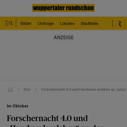
Bilder
Umfrage
Lokales
Stadtteile
Sport
Le
Yolo
Forschernacht 4.0 und Handwerk erleben an Junior 
Im Oktober
Forschernacht 4.0 und