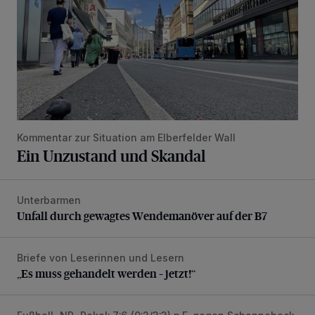
Kommentar zur Situation am Elberfelder Wall
Ein Unzustand und Skandal
Unterbarmen
Unfall durch gewagtes Wendemanöver auf der B7
Unfall durch gewagtes Wendemanöver auf der B7
Briefe von Leserinnen und Lesern
„Es muss gehandelt werden – jetzt!“
„Es muss gehandelt werden – jetzt!“