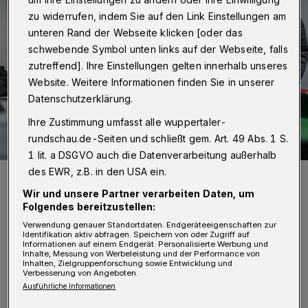
zu widerrufen, indem Sie auf den Link Einstellungen am
unteren Rand der Webseite klicken [oder das
schwebende Symbol unten links auf der Webseite, falls
zutreffend]. Ihre Einstellungen gelten innerhalb unseres
Website. Weitere Informationen finden Sie in unserer
Datenschutzerklärung.
Ihre Zustimmung umfasst alle wuppertaler-
rundschau.de-Seiten und schließt gem. Art. 49 Abs. 1 S.
1 lit. a DSGVO auch die Datenverarbeitung außerhalb
des EWR, z.B. in den USA ein.
Bei der Forschernacht im März 2025 öffnete die Junior Uni abends
für Jugendliche ihre Türen und unterhielt mit spannenden Mitmach-
Wir und unsere Partner verarbeiten Daten, um
Aktionen, wie zum Beispiel dem Roboter-Fußball.
Folgendes bereitzustellen:
Foto: Thorsten Cronauge
Verwendung genauer Standortdaten. Endgeräteeigenschaften zur
Identifikation aktiv abfragen. Speichern von oder Zugriff auf
Informationen auf einem Endgerät. Personalisierte Werbung und
Inhalte, Messung von Werbeleistung und der Performance von
Inhalten, Zielgruppenforschung sowie Entwicklung und
Verbesserung von Angeboten.
A
Ausführliche Informationen
b 18 Uhr können junge Forscherinnen