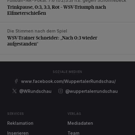
Fußball-NR-Pokal: 7:6 (0:2/3:3) n.E. gegen Schonnebeck
Trinkpause, 0:3, 3:3, Rot – WSV-Triumph nach Elfmetersc
Trinkpause, 0:3, 3:3, Rot – WSV-Triumph nach
Elfmeterschießen
Die Stimmen nach dem Spiel
WSV-Trainer Schneider: „Nach 0:3 wieder aufgestanden“
WSV-Trainer Schneider: „Nach 0:3 wieder
aufgestanden“
SOZIALE MEDIEN
www.facebook.com/WuppertalerRundschau/
@WRundschau
@wuppertalerrundschau
SERVICES
VERLAG
Reklamation
Mediadaten
Inserieren
Team