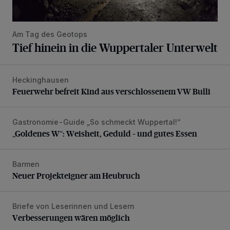
Am Tag des Geotops
Tief hinein in die Wuppertaler Unterwelt
Heckinghausen
Feuerwehr befreit Kind aus verschlossenem VW Bulli
Feuerwehr befreit Kind aus verschlossenem VW Bulli
Gastronomie-Guide „So schmeckt Wuppertal!“
„Goldenes W“: Weisheit, Geduld – und gutes Essen
„Goldenes W“: Weisheit, Geduld – und gutes Essen
Barmen
Neuer Projekteigner am Heubruch
Neuer Projekteigner am Heubruch
Briefe von Leserinnen und Lesern
Verbesserungen wären möglich
Verbesserungen wären möglich