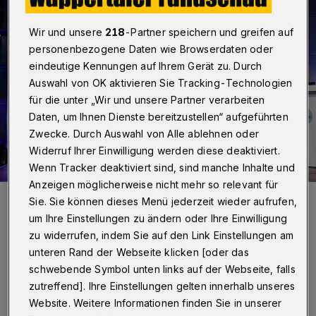
Wir und unsere
218
-Partner speichern und greifen auf
personenbezogene Daten wie Browserdaten oder
eindeutige Kennungen auf Ihrem Gerät zu. Durch
Auswahl von OK aktivieren Sie Tracking-Technologien
für die unter „Wir und unsere Partner verarbeiten
Daten, um Ihnen Dienste bereitzustellen“ aufgeführten
Zwecke. Durch Auswahl von Alle ablehnen oder
Widerruf Ihrer Einwilligung werden diese deaktiviert.
Wenn Tracker deaktiviert sind, sind manche Inhalte und
Anzeigen möglicherweise nicht mehr so relevant für
Feierliche Würdigung und ein Preisgeld von 5.000 Euro – in
Sie. Sie können dieses Menü jederzeit wieder aufrufen,
Hamburg nahm Zentrumskoordinatorin Sarah-Lena Debus (Mitte)
die Auszeichnung der Körber Stiftung für das Bergische Schul-
um Ihre Einstellungen zu ändern oder Ihre Einwilligung
Technikum persönlich entgegen.
zu widerrufen, indem Sie auf den Link Einstellungen am
Foto: Claudia Höhne/Körber-Stiftung
unteren Rand der Webseite klicken [oder das
schwebende Symbol unten links auf der Webseite, falls
zutreffend]. Ihre Einstellungen gelten innerhalb unseres
Website. Weitere Informationen finden Sie in unserer