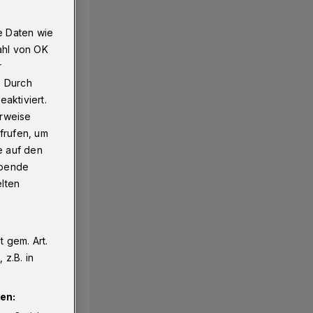
e Daten wie
ahl von OK
r
. Durch
aktiviert.
erweise
frufen, um
e auf den
ebende
elten
 gem. Art.
z.B. in
en: