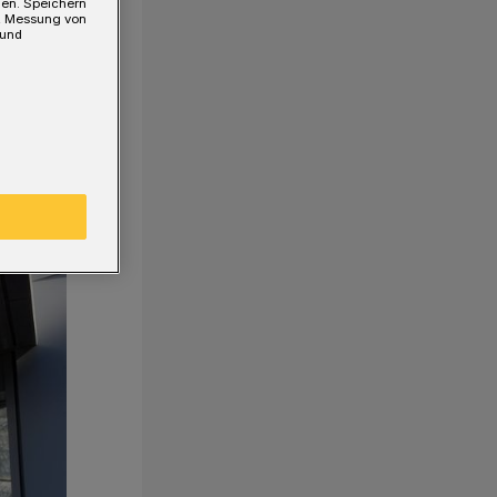
gen. Speichern
e, Messung von
 und