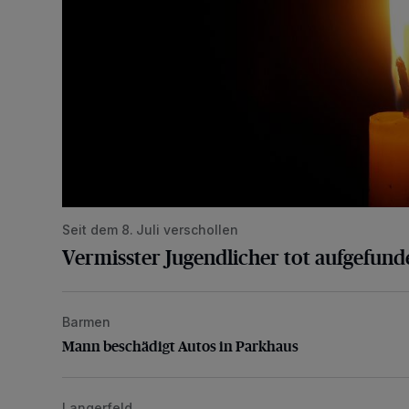
Seit dem 8. Juli verschollen
Vermisster Jugendlicher tot aufgefund
Barmen
Mann beschädigt Autos in Parkhaus
Mann beschädigt Autos in Parkhaus
Langerfeld