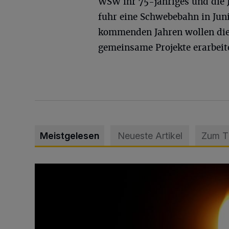
WSW ihr 75-jähriges und die J
fuhr eine Schwebebahn in Jun
kommenden Jahren wollen die
gemeinsame Projekte erarbei
Meistgelesen
Neueste Artikel
Zum 
Vermisster Jugendlicher tot aufgefunden