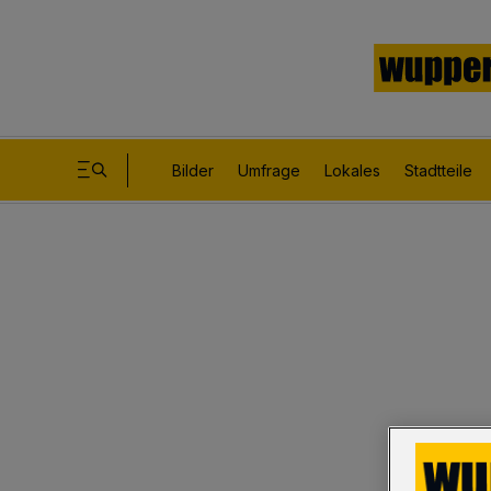
Bilder
Umfrage
Lokales
Stadtteile