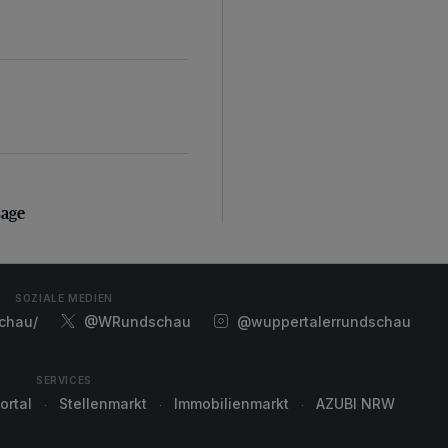
sage
sage
SOZIALE MEDIEN
chau/
@WRundschau
@wuppertalerrundschau
SERVICES
ortal
Stellenmarkt
Immobilienmarkt
AZUBI NRW