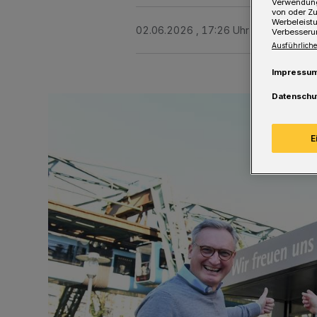
Verwendung
von oder Zu
Werbeleist
02.06.2026 , 17:26 Uhr
Eine Minute 
Verbesseru
Ausführliche
Impressu
Datenschu
E