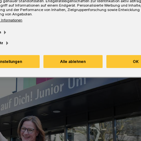
 genauer Standortdaten. Endgeräteeigenschaften zur Identifikation aktiv abfra
griff auf Informationen auf einem Endgerät. Personalisierte Werbung und Inhalt
ung und der Performance von Inhalten, Zielgruppenforschung sowie Entwicklung
Lesezeit
ng von Angeboten.
 Informationen
m
tz
instellungen
Alle ablehnen
OK