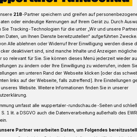
unsere
218
-Partner speichern und greifen auf personenbezogen
aten oder eindeutige Kennungen auf Ihrem Gerät zu. Durch Ausw
ie Wuppertaler Junior Uni weiterhin
n Sie Tracking-Technologien für die unter „Wir und unsere Partne
en Daten, um Ihnen Dienste bereitzustellen“ aufgeführten Zwecke
on Alle ablehnen oder Widerruf Ihrer Einwilligung werden diese de
cker deaktiviert sind, sind manche Inhalte und Anzeigen möglich
r so relevant für Sie. Sie können dieses Menü jederzeit wieder au
ützen die Junior
tellungen zu ändern oder Ihre Einwilligung zu widerrufen, indem Si
stellungen am unteren Rand der Webseite klicken [oder das schw
n
ten links auf der Webseite, falls zutreffend]. Ihre Einstellungen g
 unseres Website. Weitere Informationen finden Sie in unserer
utzerklärung.
er Stadtwerke (WSW) haben die
immung umfasst alle wuppertaler-rundschau.de-Seiten und schließt
Uni für das Bergische Land bis 2027
 S. 1 lit. a DSGVO auch die Datenverarbeitung außerhalb des EWR, 
 2018.
ein.
unsere Partner verarbeiten Daten, um Folgendes bereitzustell