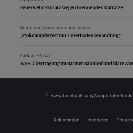
Feuerwehr-Einsatz wegen brennender Matratze
Feuerwehr-Einsatz wegen brennender Matratze
Briefe von Leserinnen und Lesern
„Stoßdämpfertest mit Unterbodenbehandlung“
„Stoßdämpfertest mit Unterbodenbehandlung“
Fußball-Pokal
WSV: Übertragung im Barmer Bahnhof und klare An
WSV: Übertragung im Barmer Bahnhof und klare An
www.facebook.com/WuppertalerRunds
Reklamation
Inserieren
Trauerp