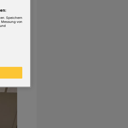
en:
gen. Speichern
e, Messung von
 und