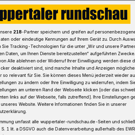
Wuppertal zu MINT-Profis werden
unsere
218
-Partner speichern und greifen auf personenbezogen
aten oder eindeutige Kennungen auf Ihrem Gerät zu. Durch Ausw
n Sie Tracking-Technologien für die unter „Wir und unsere Partne
m
en Daten, um Ihnen Dienste bereitzustellen“ aufgeführten Zwecke
tferien zu MINT-
on Alle ablehnen oder Widerruf Ihrer Einwilligung werden diese de
cker deaktiviert sind, sind manche Inhalte und Anzeigen möglich
en
r so relevant für Sie. Sie können dieses Menü jederzeit wieder au
tellungen zu ändern oder Ihre Einwilligung zu widerrufen, indem Si
stellungen am unteren Rand der Webseite klicken [oder das schw
ten links auf der Webseite, falls zutreffend]. Ihre Einstellungen g
nd Schüler ab Klasse 7 können sich ab
 unseres Website. Weitere Informationen finden Sie in unserer
 für die Kurse des Bergischen Schul-
utzerklärung.
. Pünktlich zu den Herbstferien
immung umfasst alle wuppertaler-rundschau.de-Seiten und schließt
erneut in MINT-Ferien – darüber hinaus
 S. 1 lit. a DSGVO auch die Datenverarbeitung außerhalb des EWR, 
, die die Teilnehmerinnen und Teilnehmer