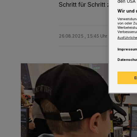
den USA 
Schritt für Schritt zu klein
Wir und 
Verwendung
von oder Zu
Werbeleist
Verbesseru
26.08.2025 , 15:45 Uhr
2 Minuten Le
Ausführliche
Impressu
Datenschu
E