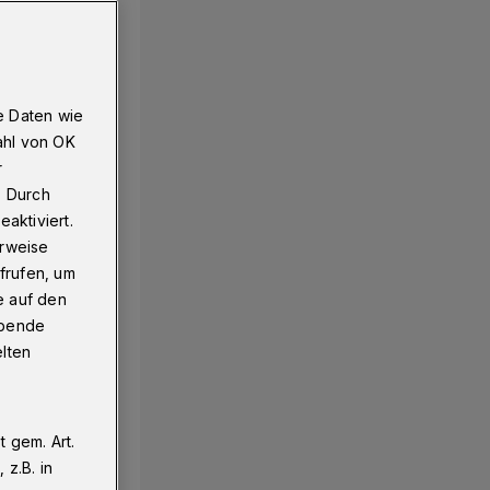
e Daten wie
ahl von OK
r
. Durch
aktiviert.
erweise
frufen, um
e auf den
ebende
elten
 gem. Art.
z.B. in