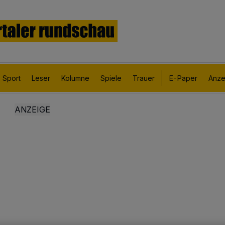
Sport
Leser
Kolumne
Spiele
Trauer
E-Paper
Anze