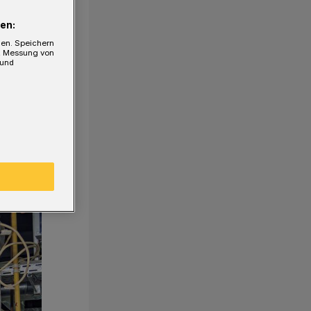
en:
gen. Speichern
e, Messung von
 und