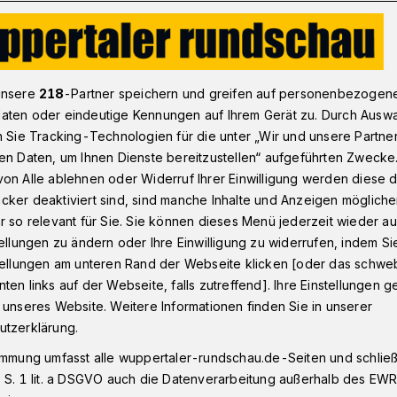
ubis erhalten unbefristete Verträge
unsere
218
-Partner speichern und greifen auf personenbezogen
aten oder eindeutige Kennungen auf Ihrem Gerät zu. Durch Ausw
n Sie Tracking-Technologien für die unter „Wir und unsere Partne
en Daten, um Ihnen Dienste bereitzustellen“ aufgeführten Zwecke
ubis erhalten
on Alle ablehnen oder Widerruf Ihrer Einwilligung werden diese de
cker deaktiviert sind, sind manche Inhalte und Anzeigen möglich
 Verträge
r so relevant für Sie. Sie können dieses Menü jederzeit wieder au
tellungen zu ändern oder Ihre Einwilligung zu widerrufen, indem Si
stellungen am unteren Rand der Webseite klicken [oder das schw
ten links auf der Webseite, falls zutreffend]. Ihre Einstellungen g
Stempel des Berufskollegs unter den
 unseres Website. Weitere Informationen finden Sie in unserer
nissen war noch nicht getrocknet und die
utzerklärung.
ungen lagen zum Teil noch gar nicht vor,
immung umfasst alle wuppertaler-rundschau.de-Seiten und schließt
Jana Ress und Marcel Weinert der
 S. 1 lit. a DSGVO auch die Datenverarbeitung außerhalb des EWR, 
hon in trockenen Tüchern. Alle drei