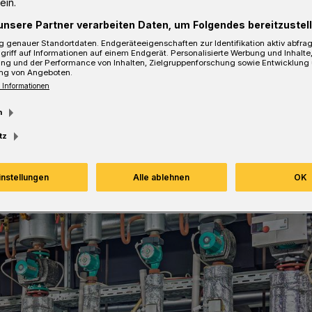
ein.
Zentralwerkstatt des
unsere Partner verarbeiten Daten, um Folgendes bereitzustell
tadt Wuppertal (GMW) gelernt und
haben, gehören seit Juli zum
 genauer Standortdaten. Endgeräteeigenschaften zur Identifikation aktiv abfra
griff auf Informationen auf einem Endgerät. Personalisierte Werbung und Inhalt
ung und der Performance von Inhalten, Zielgruppenforschung sowie Entwicklung
ng von Angeboten.
 Informationen
m
sezeit
tz
instellungen
Alle ablehnen
OK