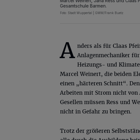
Marcel Weinert, Jana Ress und Claas Pf
Gesamtschule Barmen.
Foto: Stadt Wuppertal | GMW/Frank Buetz
A
nders als für Claas Pfei
Anlagenmechaniker für
Heizungs- und Klimatec
Marcel Weinert, die beiden El
einen „härteren Schnitt“. De
Arbeiten mit Strom nicht vo
Gesellen müssen Ress und Wein
nicht in Gefahr zu bringen.
Trotz der größeren Selbststän