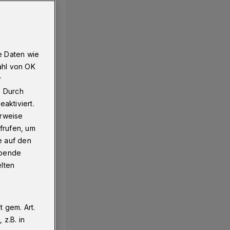
e Daten wie
ahl von OK
r
. Durch
aktiviert.
erweise
frufen, um
e auf den
ebende
elten
 gem. Art.
z.B. in