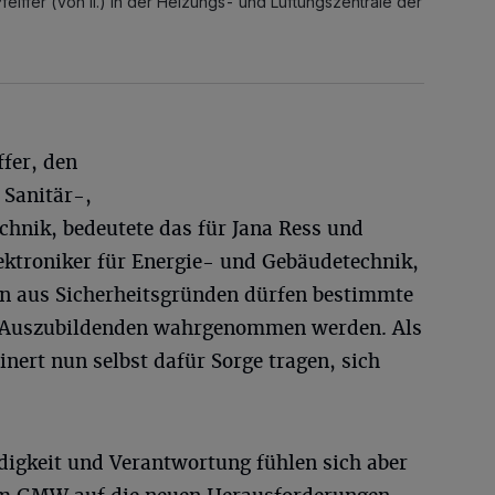
eiffer (von li.) in der Heizungs- und Lüftungszentrale der
ffer, den
 Sanitär-,
hnik, bedeutete das für Jana Ress und
ektroniker für Energie- und Gebäudetechnik,
nn aus Sicherheitsgründen dürfen bestimmte
n Auszubildenden wahrgenommen werden. Als
ert nun selbst dafür Sorge tragen, sich
digkeit und Verantwortung fühlen sich aber