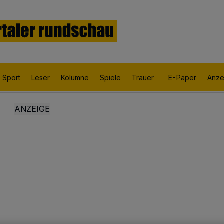
Sport
Leser
Kolumne
Spiele
Trauer
E-Paper
Anze