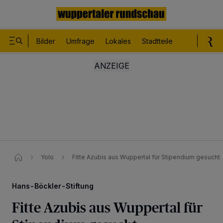
Bilder
Umfrage
Lokales
Stadtteile
Sport
Le
Yolo
Fitte Azubis aus Wuppertal für Stipendium gesucht
Hans-Böckler-Stiftung
Fitte Azubis aus Wuppertal für