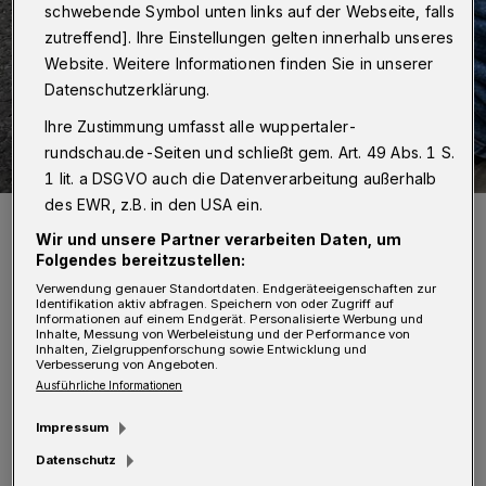
schwebende Symbol unten links auf der Webseite, falls
zutreffend]. Ihre Einstellungen gelten innerhalb unseres
Website. Weitere Informationen finden Sie in unserer
Datenschutzerklärung.
Ihre Zustimmung umfasst alle wuppertaler-
rundschau.de-Seiten und schließt gem. Art. 49 Abs. 1 S.
1 lit. a DSGVO auch die Datenverarbeitung außerhalb
des EWR, z.B. in den USA ein.
Einen Schritt nach vorne machen: Jugendliche haben die Chance
auf ein Azubi-Stipendium – egal, welchen Beruf sie ansteuern.
Wir und unsere Partner verarbeiten Daten, um
Foto: IG BAU/Alireza Khalili
Folgendes bereitzustellen:
Verwendung genauer Standortdaten. Endgeräteeigenschaften zur
Identifikation aktiv abfragen. Speichern von oder Zugriff auf
Informationen auf einem Endgerät. Personalisierte Werbung und
Inhalte, Messung von Werbeleistung und der Performance von
Inhalten, Zielgruppenforschung sowie Entwicklung und
Verbesserung von Angeboten.
I
Ausführliche Informationen
hnen winken mit dem Stipendium 300
Euro pro Monat – und das drei Jahre lang,
Impressum
so die IG BAU Düsseldorf. Wer sich bewerben
Datenschutz