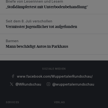
Briefe von Leserinnen und Lesern
„Stoßdämpfertest mit Unterbodenbehandlung“
„Stoßdämpfertest mit Unterbodenbehandlung“
Seit dem 8. Juli verschollen
Vermisster Jugendlicher tot aufgefunden
Vermisster Jugendlicher tot aufgefunden
Barmen
Mann beschädigt Autos in Parkhaus
Mann beschädigt Autos in Parkhaus
SOZIALE MEDIEN
www.facebook.com/WuppertalerRundschau/
@WRundschau
@wuppertalerrundschau
SERVICES
VERLAG