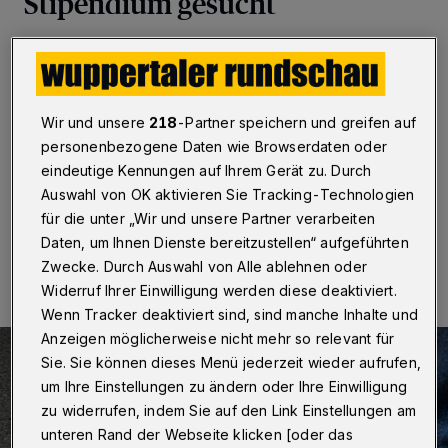
Stipendium gesucht
Wuppertal
·
Gute und engagierte Auszubildende in
Wuppertal können sich jetzt für ein Stipendium
bewerben. Die gewerkschaftsnahe Hans-Böckler-
Stiftung unterstützt mit dem Projekt „Talente in der
Wir und unsere
218
-Partner speichern und greifen auf
Beruflichen Bildung“ (TiBB) junge Menschen, die in der
personenbezogene Daten wie Browserdaten oder
Ausbildung hervorstechen.
eindeutige Kennungen auf Ihrem Gerät zu. Durch
Auswahl von OK aktivieren Sie Tracking-Technologien
für die unter „Wir und unsere Partner verarbeiten
06.08.2025 , 07:30 Uhr
Eine Minute Lesezeit
Daten, um Ihnen Dienste bereitzustellen“ aufgeführten
Zwecke. Durch Auswahl von Alle ablehnen oder
Widerruf Ihrer Einwilligung werden diese deaktiviert.
Wenn Tracker deaktiviert sind, sind manche Inhalte und
Anzeigen möglicherweise nicht mehr so relevant für
Sie. Sie können dieses Menü jederzeit wieder aufrufen,
um Ihre Einstellungen zu ändern oder Ihre Einwilligung
zu widerrufen, indem Sie auf den Link Einstellungen am
unteren Rand der Webseite klicken [oder das