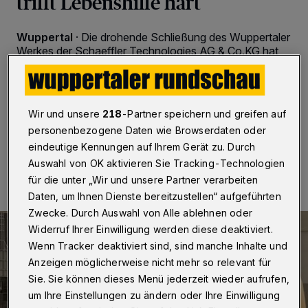
trifft Lebenshilfe hart
Wuppertal
·
Die drohende Schließung des Wuppertaler
Werkes der Schaeffler Technologies AG & Co.KG hat
gravierende Folgen für die Wuppertaler Lebenshilfe.
Das befürchtet Uwe Meyer, Prokurist und Leiter für
Technik und Vertrieb.
Wir und unsere
218
-Partner speichern und greifen auf
personenbezogene Daten wie Browserdaten oder
eindeutige Kennungen auf Ihrem Gerät zu. Durch
16.02.2021 , 17:20 Uhr
2 Minuten Lesezeit
Auswahl von OK aktivieren Sie Tracking-Technologien
für die unter „Wir und unsere Partner verarbeiten
Daten, um Ihnen Dienste bereitzustellen“ aufgeführten
Zwecke. Durch Auswahl von Alle ablehnen oder
Widerruf Ihrer Einwilligung werden diese deaktiviert.
Wenn Tracker deaktiviert sind, sind manche Inhalte und
Anzeigen möglicherweise nicht mehr so relevant für
Sie. Sie können dieses Menü jederzeit wieder aufrufen,
um Ihre Einstellungen zu ändern oder Ihre Einwilligung