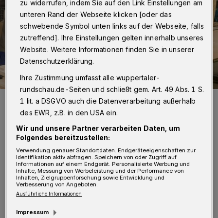
zu widerrufen, indem Sie auf den Link Einstellungen am
unteren Rand der Webseite klicken [oder das
schwebende Symbol unten links auf der Webseite, falls
zutreffend]. Ihre Einstellungen gelten innerhalb unseres
Website. Weitere Informationen finden Sie in unserer
Datenschutzerklärung.
Ihre Zustimmung umfasst alle wuppertaler-
rundschau.de-Seiten und schließt gem. Art. 49 Abs. 1 S.
Mitarbeiter der Lebenshilfe-Schreinerei arbeiten an der
1 lit. a DSGVO auch die Datenverarbeitung außerhalb
Transportbox für die Firma Schaeffler.
des EWR, z.B. in den USA ein.
Foto: Lebenshilfe Wuppertal
Wir und unsere Partner verarbeiten Daten, um
Folgendes bereitzustellen:
Verwendung genauer Standortdaten. Endgeräteeigenschaften zur
Identifikation aktiv abfragen. Speichern von oder Zugriff auf
Informationen auf einem Endgerät. Personalisierte Werbung und
D
Inhalte, Messung von Werbeleistung und der Performance von
ie Lebenshilfe beliefert Schaeffler
Inhalten, Zielgruppenforschung sowie Entwicklung und
Verbesserung von Angeboten.
(früher FAG) seit mehr als einem
Ausführliche Informationen
Jahrzehnt mit hochwertigen Transportboxen,
Impressum