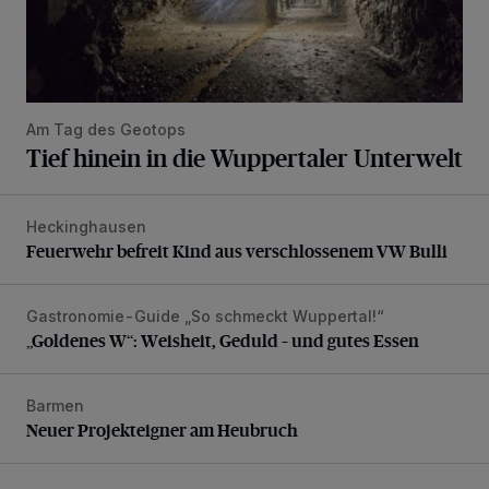
Am Tag des Geotops
Tief hinein in die Wuppertaler Unterwelt
Heckinghausen
Feuerwehr befreit Kind aus verschlossenem VW Bulli
Feuerwehr befreit Kind aus verschlossenem VW Bulli
Gastronomie-Guide „So schmeckt Wuppertal!“
„Goldenes W“: Weisheit, Geduld – und gutes Essen
„Goldenes W“: Weisheit, Geduld – und gutes Essen
Barmen
Neuer Projekteigner am Heubruch
Neuer Projekteigner am Heubruch