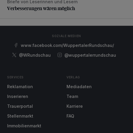
Briefe von Leserinnen und Lesern
Verbesserungen wären möglich
Verbesserungen wären möglich
SOZIALE MEDIEN
www.facebook.com/WuppertalerRundschau/
@WRundschau
@wuppertalerrundschau
SERVICES
VERLAG
Reklamation
Mediadaten
Inserieren
Team
Trauerportal
Karriere
Stellenmarkt
FAQ
Immobilienmarkt