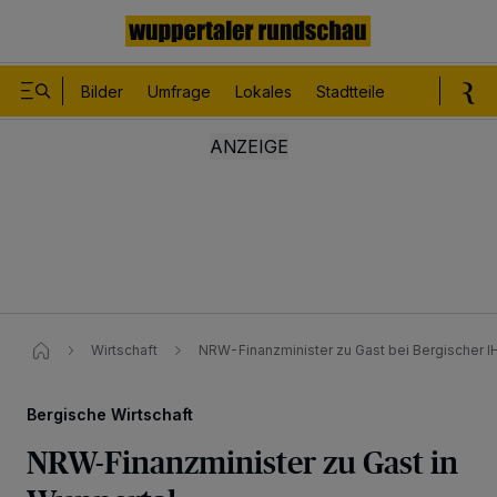
Bilder
Umfrage
Lokales
Stadtteile
Sport
Le
Wirtschaft
NRW-Finanzminister zu Gast bei Bergischer I
Bergische Wirtschaft
NRW-Finanzminister zu Gast in