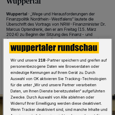
Wuppertal
Wuppertal
·
„Wege und Herausforderungen der
Finanzpolitik Nordrhein-Westfalens“ lautete die
Überschrift des Vortrags von NRW-Finanzminister Dr.
Marcus Optendrenk, den er am Freitag (15. März
2024) zu Beginn der Sitzung des Finanz- und
Steuerausschusses der Deutschen Industrie- und
Handelskammer (DIHK) bei der Bergischen IHK in
Wuppertal hielt.
Wir und unsere
218
-Partner speichern und greifen auf
personenbezogene Daten wie Browserdaten oder
15.03.2024 , 21:54 Uhr
2 Minuten Lesezeit
eindeutige Kennungen auf Ihrem Gerät zu. Durch
Auswahl von OK aktivieren Sie Tracking-Technologien
für die unter „Wir und unsere Partner verarbeiten
Daten, um Ihnen Dienste bereitzustellen“ aufgeführten
Zwecke. Durch Auswahl von Alle ablehnen oder
Widerruf Ihrer Einwilligung werden diese deaktiviert.
Wenn Tracker deaktiviert sind, sind manche Inhalte und