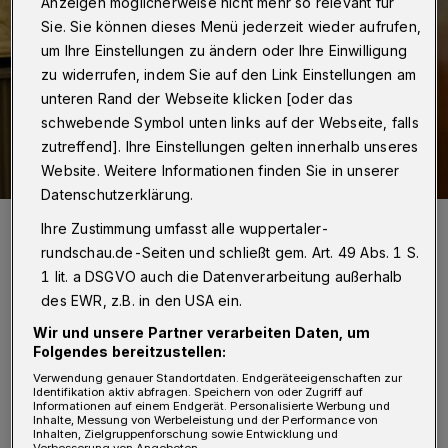
Anzeigen möglicherweise nicht mehr so relevant für
Sie. Sie können dieses Menü jederzeit wieder aufrufen,
um Ihre Einstellungen zu ändern oder Ihre Einwilligung
zu widerrufen, indem Sie auf den Link Einstellungen am
unteren Rand der Webseite klicken [oder das
schwebende Symbol unten links auf der Webseite, falls
zutreffend]. Ihre Einstellungen gelten innerhalb unseres
Website. Weitere Informationen finden Sie in unserer
Datenschutzerklärung.
NRW-Finanzminister Dr. Marcus Optendrenk sprach im Plenarsaal
Ihre Zustimmung umfasst alle wuppertaler-
der Bergischen IHK.
rundschau.de-Seiten und schließt gem. Art. 49 Abs. 1 S.
Foto: Bergische IHK / Jens Grossmann
1 lit. a DSGVO auch die Datenverarbeitung außerhalb
des EWR, z.B. in den USA ein.
Wir und unsere Partner verarbeiten Daten, um
Folgendes bereitzustellen:
D
Verwendung genauer Standortdaten. Endgeräteeigenschaften zur
r. Optendrenk betonte die Bedeutung
Identifikation aktiv abfragen. Speichern von oder Zugriff auf
Informationen auf einem Endgerät. Personalisierte Werbung und
unternehmerischer Investitionen, die
Inhalte, Messung von Werbeleistung und der Performance von
Inhalten, Zielgruppenforschung sowie Entwicklung und
entscheidend für die Entwicklung des