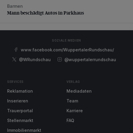
Barmen
Mann beschädigt Autos in Parkhaus
Mann beschädigt Autos in Parkhaus
SOZIALE MEDIEN
www.facebook.com/WuppertalerRundschau/
@WRundschau
@wuppertalerrundschau
SERVICES
VERLAG
Reklamation
Mediadaten
Inserieren
Team
Trauerportal
Karriere
Stellenmarkt
FAQ
Immobilienmarkt