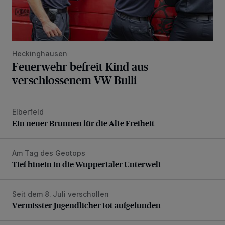
Heckinghausen
Feuerwehr befreit Kind aus
verschlossenem VW Bulli
Elberfeld
Ein neuer Brunnen für die Alte Freiheit
Ein neuer Brunnen für die Alte Freiheit
Am Tag des Geotops
Tief hinein in die Wuppertaler Unterwelt
Tief hinein in die Wuppertaler Unterwelt
Seit dem 8. Juli verschollen
Vermisster Jugendlicher tot aufgefunden
Vermisster Jugendlicher tot aufgefunden