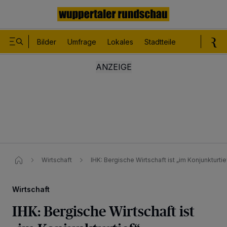
Bilder
Umfrage
Lokales
Stadtteile
Sport
Le
Wirtschaft
IHK: Bergische Wirtschaft ist „im Konjunkturtief
Wirtschaft
IHK: Bergische Wirtschaft ist