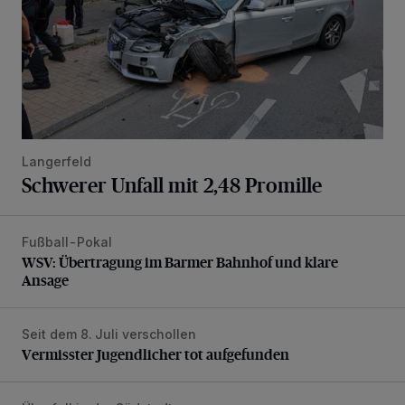
Langerfeld
Schwerer Unfall mit 2,48 Promille
Fußball-Pokal
WSV: Übertragung im Barmer Bahnhof und klare Ansage
WSV: Übertragung im Barmer Bahnhof und klare
Ansage
Seit dem 8. Juli verschollen
Vermisster Jugendlicher tot aufgefunden
Vermisster Jugendlicher tot aufgefunden