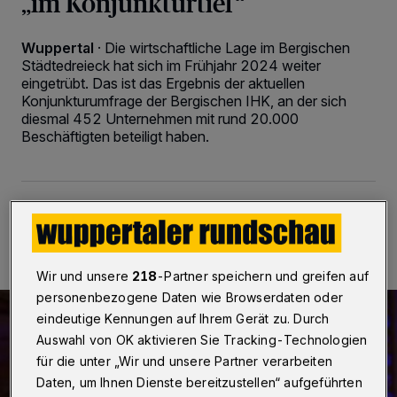
„im Konjunkturtief“
Wuppertal
·
Die wirtschaftliche Lage im Bergischen
Städtedreieck hat sich im Frühjahr 2024 weiter
eingetrübt. Das ist das Ergebnis der aktuellen
Konjunkturumfrage der Bergischen IHK, an der sich
diesmal 452 Unternehmen mit rund 20.000
Beschäftigten beteiligt haben.
13.05.2024 , 13:27 Uhr
2 Minuten Lesezeit
Wir und unsere
218
-Partner speichern und greifen auf
personenbezogene Daten wie Browserdaten oder
eindeutige Kennungen auf Ihrem Gerät zu. Durch
Auswahl von OK aktivieren Sie Tracking-Technologien
für die unter „Wir und unsere Partner verarbeiten
Daten, um Ihnen Dienste bereitzustellen“ aufgeführten