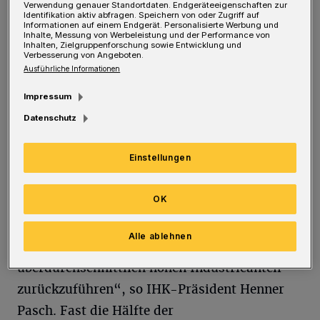
Verwendung genauer Standortdaten. Endgeräteeigenschaften zur
„schlecht“. Der Geschäftslageindex, der die
Identifikation aktiv abfragen. Speichern von oder Zugriff auf
Informationen auf einem Endgerät. Personalisierte Werbung und
Differenz der „gut“- und „schlecht“-
Inhalte, Messung von Werbeleistung und der Performance von
Inhalten, Zielgruppenforschung sowie Entwicklung und
Einschätzungen widerspiegelt, sinkt im
Verbesserung von Angeboten.
Ausführliche Informationen
Vergleich zum Jahresbeginn um acht Punkte
Impressum
auf minus 13.
Datenschutz
„Das ist der schlechteste Wert seit Herbst
Einstellungen
2020, als wir mitten in der Corona-Krise
waren. Im Vergleich der drei bergischen
OK
Großstädte schneidet die Remscheider
Wirtschaft weiter am schwächsten ab. Dies ist
Alle ablehnen
in erster Linie auf den weit
überdurchschnittlich hohen Industrieanteil
zurückzuführen“, so IHK-Präsident Henner
Pasch. Fast die Hälfte der