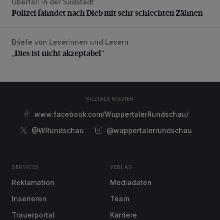
Überfall in der Südstadt
Polizei fahndet nach Dieb mit sehr schlechten Zähnen
Polizei fahndet nach Dieb mit sehr schlechten Zähnen
Briefe von Leserinnen und Lesern
„Dies ist nicht akzeptabel“
„Dies ist nicht akzeptabel“
SOZIALE MEDIEN
www.facebook.com/WuppertalerRundschau/
@WRundschau
@wuppertalerrundschau
SERVICES
VERLAG
Reklamation
Mediadaten
Inserieren
Team
Trauerportal
Karriere