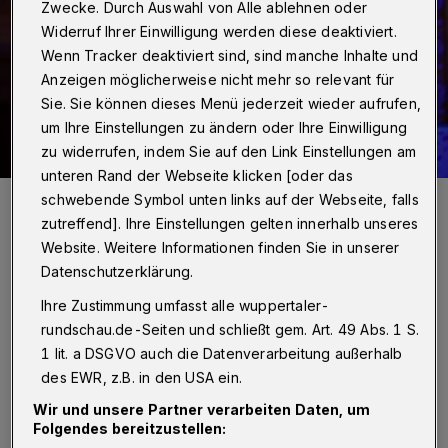
Zwecke. Durch Auswahl von Alle ablehnen oder
Widerruf Ihrer Einwilligung werden diese deaktiviert.
Wenn Tracker deaktiviert sind, sind manche Inhalte und
Anzeigen möglicherweise nicht mehr so relevant für
Sie. Sie können dieses Menü jederzeit wieder aufrufen,
um Ihre Einstellungen zu ändern oder Ihre Einwilligung
zu widerrufen, indem Sie auf den Link Einstellungen am
unteren Rand der Webseite klicken [oder das
IHK-Präsident Henner Pasch.
schwebende Symbol unten links auf der Webseite, falls
Foto: Malte Reiter
zutreffend]. Ihre Einstellungen gelten innerhalb unseres
Website. Weitere Informationen finden Sie in unserer
Datenschutzerklärung.
Ihre Zustimmung umfasst alle wuppertaler-
rundschau.de-Seiten und schließt gem. Art. 49 Abs. 1 S.
N
ur bei jedem fünften Unternehmen
1 lit. a DSGVO auch die Datenverarbeitung außerhalb
laufen demnach die Geschäfte zurzeit
des EWR, z.B. in den USA ein.
„gut“, 45 Prozent bewerten ihre gegenwärtige
Wir und unsere Partner verarbeiten Daten, um
Folgendes bereitzustellen:
Lage als „befriedigend“ und 34 Prozent als