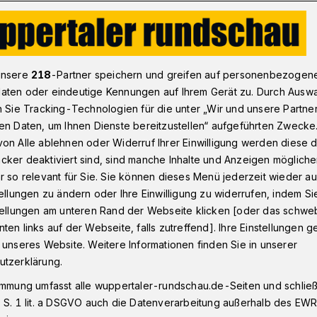
park im Bergischen startet am Dönberg
unsere
218
-Partner speichern und greifen auf personenbezogen
aten oder eindeutige Kennungen auf Ihrem Gerät zu. Durch Ausw
n Sie Tracking-Technologien für die unter „Wir und unsere Partne
en Daten, um Ihnen Dienste bereitzustellen“ aufgeführten Zwecke
rpark im
on Alle ablehnen oder Widerruf Ihrer Einwilligung werden diese de
cker deaktiviert sind, sind manche Inhalte und Anzeigen möglich
tartet am Dönberg
r so relevant für Sie. Sie können dieses Menü jederzeit wieder au
tellungen zu ändern oder Ihre Einwilligung zu widerrufen, indem Si
stellungen am unteren Rand der Webseite klicken [oder das schw
ten links auf der Webseite, falls zutreffend]. Ihre Einstellungen g
 zwei Monaten haben die Wuppertaler
 unseres Website. Weitere Informationen finden Sie in unserer
 Wiese an der Siebeneicker Straße im
utzerklärung.
 größte Freiflächen-Photovoltaikanlage im
immung umfasst alle wuppertaler-rundschau.de-Seiten und schließt
rrichtet. Sie wurde am Donnerstag (20.
 S. 1 lit. a DSGVO auch die Datenverarbeitung außerhalb des EWR, 
heit der neuen Wuppertaler