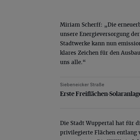
Miriam Scherff: „Die erneuerb
unsere Energieversorgung der 
Stadtwerke kann nun emissions
klares Zeichen für den Ausba
uns alle.“
Siebeneicker Straße
Erste Freiflächen-Solaranlage d
Erste Freiflächen-Solaranl
Die Stadt Wuppertal hat für 
privilegierte Flächen entlan