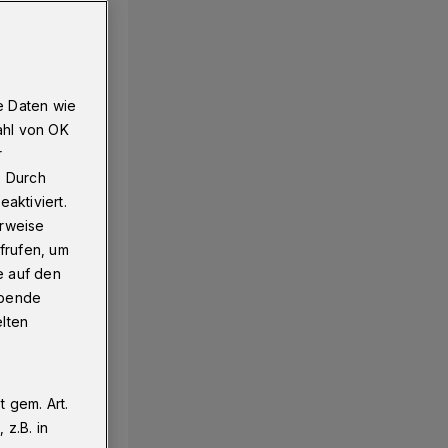
e Daten wie
ahl von OK
r
. Durch
aktiviert.
erweise
frufen, um
e auf den
ebende
elten
 gem. Art.
z.B. in