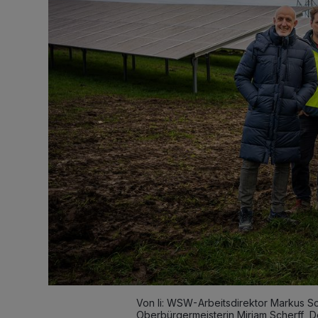
Von li: WSW-Arbeitsdirektor Markus Sc
Oberbürgermeisterin Miriam Scherff, 