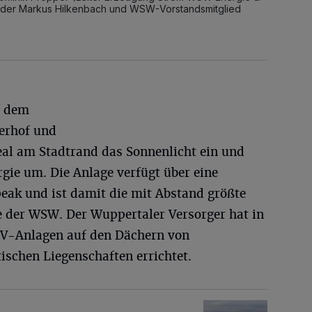
der Markus Hilkenbach und WSW-Vorstandsmitglied
f dem
terhof und
eal am Stadtrand das Sonnenlicht ein und
rgie um. Die Anlage verfügt über eine
eak und ist damit die mit Abstand größte
 der WSW. Der Wuppertaler Versorger hat in
PV-Anlagen auf den Dächern von
schen Liegenschaften errichtet.
-Photovoltaikanlage