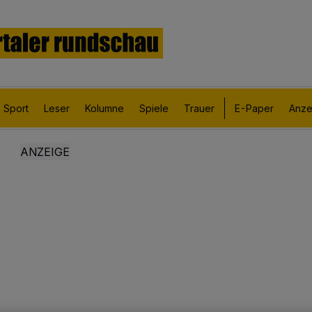
Sport
Leser
Kolumne
Spiele
Trauer
E-Paper
Anze