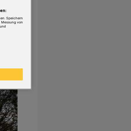
en:
gen. Speichern
e, Messung von
 und