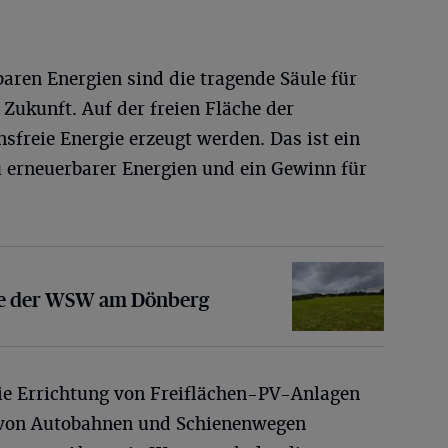
aren Energien sind die tragende Säule für
Zukunft. Auf der freien Fläche der
freie Energie erzeugt werden. Das ist ein
u erneuerbarer Energien und ein Gewinn für
er WSW am Dönberg
age der WSW am Dönberg
die Errichtung von Freiflächen-PV-Anlagen
g von Autobahnen und Schienenwegen