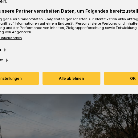
ein.
m Scherff und des WSW-
unsere Partner verarbeiten Daten, um Folgendes bereitzustell
kus Hilkenbach ans Netz angeschlossen.
den ersten Strom einspeisen.
 genauer Standortdaten. Endgeräteeigenschaften zur Identifikation aktiv abfra
griff auf Informationen auf einem Endgerät. Personalisierte Werbung und Inhalt
ung und der Performance von Inhalten, Zielgruppenforschung sowie Entwicklung
ng von Angeboten.
 Informationen
m
sezeit
tz
instellungen
Alle ablehnen
OK