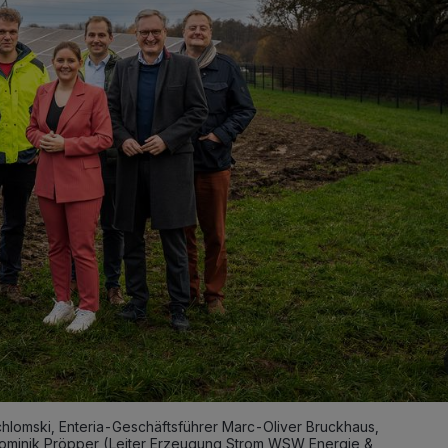
hlomski, Enteria-Geschäftsführer Marc-Oliver Bruckhaus,
Dominik Pröpper (Leiter Erzeugung Strom WSW Energie &