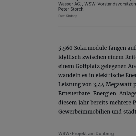
Wasser AG), WSW-Vorstandsvorsitzen
Peter Storch.
Foto: Kintopp
5.560 Solarmodule fangen au
idyllisch zwischen einem Rei
einem Golfplatz gelegenen Ar
wandeln es in elektrische Ene
Leistung von 3,44 Megawatt p
Erneuerbare-Energien-Anlage
diesem Jahr bereits mehrere 
Gewerbeimmobilien und städti
WSW-Projekt am Dönberg
Kurz vor dem Start der Freiflächen