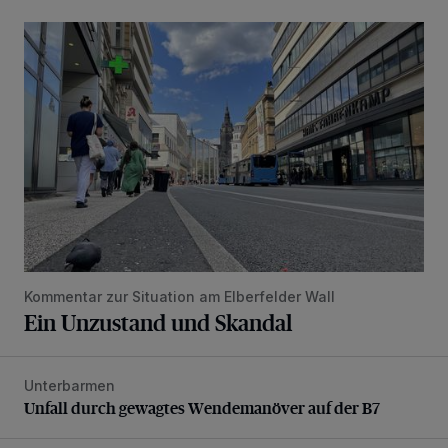
Ein Unzustand und Skandal
Kommentar zur Situation am Elberfelder Wall
Ein Unzustand und Skandal
Unterbarmen
Unfall durch gewagtes Wendemanöver auf der B7
Unfall durch gewagtes Wendemanöver auf der B7