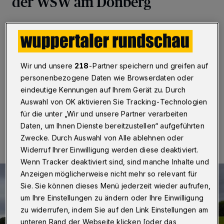
der WSW am Dönberg
Wuppertal
·
Wuppertals erste Freiflächen-Solaranlage
entsteht am Dönberg an der Siebeneicker Straße.
Gebaut wird sie von den Wuppertaler Stadtwerken
(WSW). Der Bau soll bereits im Juli beginnen. Im Herbst
Wir und unsere
218
-Partner speichern und greifen auf
wollen die WSW den ersten Solarstrom aus der Anlage
ins Netz einspeisen.
personenbezogene Daten wie Browserdaten oder
eindeutige Kennungen auf Ihrem Gerät zu. Durch
Auswahl von OK aktivieren Sie Tracking-Technologien
für die unter „Wir und unsere Partner verarbeiten
06.06.2025 , 12:17 Uhr
Eine Minute Lesezeit
Daten, um Ihnen Dienste bereitzustellen“ aufgeführten
Zwecke. Durch Auswahl von Alle ablehnen oder
Widerruf Ihrer Einwilligung werden diese deaktiviert.
Wenn Tracker deaktiviert sind, sind manche Inhalte und
Anzeigen möglicherweise nicht mehr so relevant für
Sie. Sie können dieses Menü jederzeit wieder aufrufen,
um Ihre Einstellungen zu ändern oder Ihre Einwilligung
zu widerrufen, indem Sie auf den Link Einstellungen am
unteren Rand der Webseite klicken [oder das