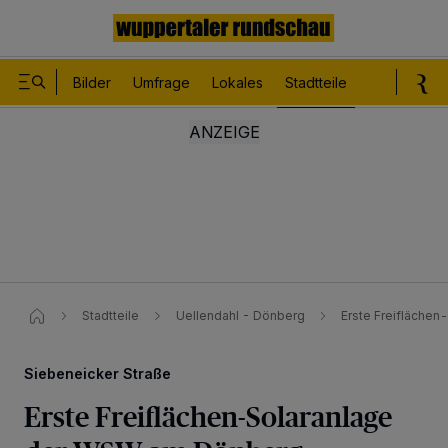
Bilder
Umfrage
Lokales
Stadtteile
Sport
Le
Stadtteile
Uellendahl - Dönberg
Erste Freifläche
Siebeneicker Straße
Erste Freiflächen-Solaranlage