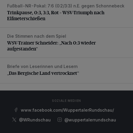
Fußball-NR-Pokal: 7:6 (0:2/3:3) n.E. gegen Schonnebeck
Trinkpause, 0:3, 3:3, Rot – WSV-Triumph nach Elfmetersc
Trinkpause, 0:3, 3:3, Rot – WSV-Triumph nach
Elfmeterschießen
Die Stimmen nach dem Spiel
WSV-Trainer Schneider: „Nach 0:3 wieder aufgestanden“
WSV-Trainer Schneider: „Nach 0:3 wieder
aufgestanden“
Briefe von Leserinnen und Lesern
„Das Bergische Land vertrocknet“
„Das Bergische Land vertrocknet“
SOZIALE MEDIEN
www.facebook.com/WuppertalerRundschau/
@WRundschau
@wuppertalerrundschau