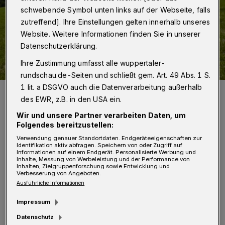
schwebende Symbol unten links auf der Webseite, falls
zutreffend]. Ihre Einstellungen gelten innerhalb unseres
Website. Weitere Informationen finden Sie in unserer
Datenschutzerklärung.
Ihre Zustimmung umfasst alle wuppertaler-
rundschau.de-Seiten und schließt gem. Art. 49 Abs. 1 S.
1 lit. a DSGVO auch die Datenverarbeitung außerhalb
Auf diesem Gelände am Dönberg errichten die WSW Wuppertals
erste Freiflächen-Solaranlage.
des EWR, z.B. in den USA ein.
Foto: WSW
Wir und unsere Partner verarbeiten Daten, um
Folgendes bereitzustellen:
Verwendung genauer Standortdaten. Endgeräteeigenschaften zur
Identifikation aktiv abfragen. Speichern von oder Zugriff auf
Informationen auf einem Endgerät. Personalisierte Werbung und
Inhalte, Messung von Werbeleistung und der Performance von
D
Inhalten, Zielgruppenforschung sowie Entwicklung und
ie Photovoltaik-Anlage Siebeneick wird
Verbesserung von Angeboten.
Ausführliche Informationen
auf einer fünf Hektar großen Fläche
errichtet, die den Stadtwerken gehört. Die
Impressum
Gesamt-Modulleistung beträgt 3,2 Megawatt
Datenschutz