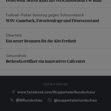
Feuerwehr befreit Kind aus verschlossenem VW Bulli
Fußball-Pokal: Sonntag gegen Schonnebeck
WSV: Comeback, Favoritenfrage und Fitnesszustand
WSV: Comeback, Favoritenfrage und Fitnesszustand
Elberfeld
Ein neuer Brunnen für die Alte Freiheit
Ein neuer Brunnen für die Alte Freiheit
Gesundheit
Bethesda eröffnet ein innovatives Callcenter
Bethesda eröffnet ein innovatives Callcenter
SOZIALE MEDIEN
www.facebook.com/WuppertalerRundschau/
@WRundschau
@wuppertalerrundschau