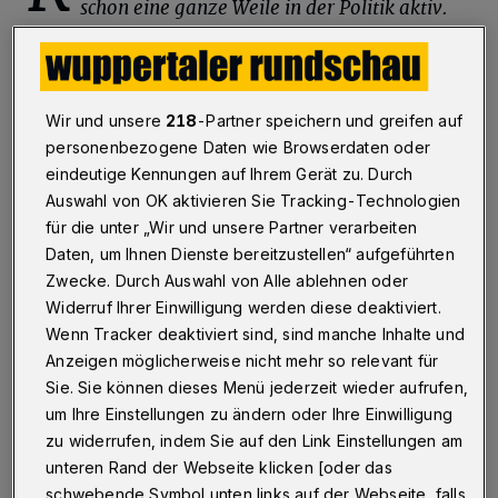
schon eine ganze Weile in der Politik aktiv.
Wie lange eigentlich?
Todtenhausen:
„
Im Wuppertaler Stadtrat war
Wir und unsere
218
-Partner speichern und greifen auf
ich von 2004 bis 2017, im Bundestag von 2012
personenbezogene Daten wie Browserdaten oder
bis 2013 und dann wieder seit 2017 bis heute.
eindeutige Kennungen auf Ihrem Gerät zu. Durch
Ich fühle mich fit, habe gute Themen und
Auswahl von OK aktivieren Sie Tracking-Technologien
für die unter „Wir und unsere Partner verarbeiten
große Lust auf weitere vier Jahre.“
Daten, um Ihnen Dienste bereitzustellen“ aufgeführten
Zwecke. Durch Auswahl von Alle ablehnen oder
Rundschau:
Und danach?
Widerruf Ihrer Einwilligung werden diese deaktiviert.
Wenn Tracker deaktiviert sind, sind manche Inhalte und
Todtenhausen:
„Dann würde ich als heute 70-
Anzeigen möglicherweise nicht mehr so relevant für
Jähriger sagen, dass dann Schluss sein sollte.
Sie. Sie können dieses Menü jederzeit wieder aufrufen,
um Ihre Einstellungen zu ändern oder Ihre Einwilligung
Außerdem bin ich ja seit 1981 als
zu widerrufen, indem Sie auf den Link Einstellungen am
Elektroinstallateur-Meister selbständig und
unteren Rand der Webseite klicken [oder das
meine Firma konnte soeben ihr 40-jähriges
schwebende Symbol unten links auf der Webseite, falls