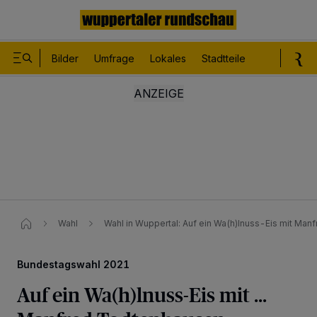
Bilder
Umfrage
Lokales
Stadtteile
Sport
Le
Wahl
Wahl in Wuppertal: Auf ein Wa(h)lnuss-Eis mit Ma
Bundestagswahl 2021
Auf ein Wa(h)lnuss-Eis mit ...