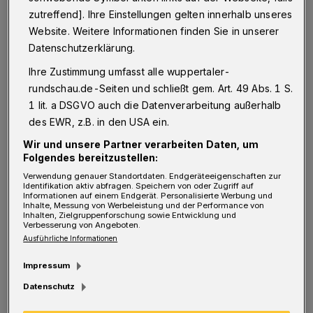
Bestehen feiern. Übrigens habe ich mit 27 die
zutreffend]. Ihre Einstellungen gelten innerhalb unseres
Website. Weitere Informationen finden Sie in unserer
Meisterschule besucht, weil ich als gelernter
Datenschutzerklärung.
Elektroin- stallateur beruflich mehr erreichen
Ihre Zustimmung umfasst alle wuppertaler-
wollte. Man kann sagen, dass der Entschluss,
rundschau.de-Seiten und schließt gem. Art. 49 Abs. 1 S.
den Meister zu machen, mein Leben verändert
1 lit. a DSGVO auch die Datenverarbeitung außerhalb
hat.“
des EWR, z.B. in den USA ein.
Wir und unsere Partner verarbeiten Daten, um
Rundschau: Ist deswegen das Thema Handwerk
Folgendes bereitzustellen:
immer einer ihrer politischen Schwerpunkte
Verwendung genauer Standortdaten. Endgeräteeigenschaften zur
Identifikation aktiv abfragen. Speichern von oder Zugriff auf
Informationen auf einem Endgerät. Personalisierte Werbung und
gewesen?
Inhalte, Messung von Werbeleistung und der Performance von
Inhalten, Zielgruppenforschung sowie Entwicklung und
Verbesserung von Angeboten.
Ausführliche Informationen
Todtenhausen:
„Natürlich. Ebenso wie der
Impressum
Handel oder der Bürokratieabbau, der gerade
Datenschutz
für Handwerk und Handel so wichtig ist. In