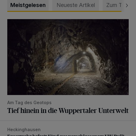
Meistgelesen
Neueste Artikel
Zum Thema
Tief hinein in die Wuppertaler Unterwelt
Am Tag des Geotops
Tief hinein in die Wuppertaler Unterwelt
Heckinghausen
Feuerwehr befreit Kind aus verschlossenem VW Bulli