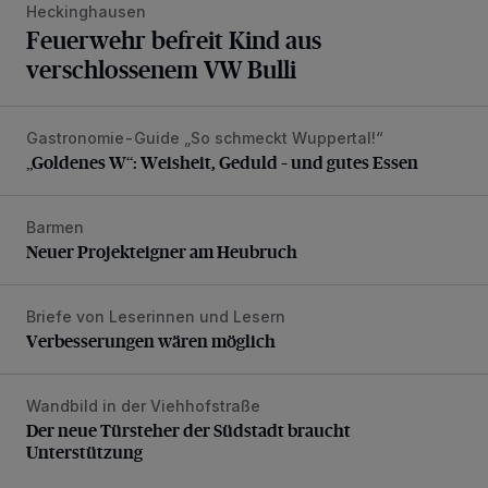
Heckinghausen
Feuerwehr befreit Kind aus
verschlossenem VW Bulli
Gastronomie-Guide „So schmeckt Wuppertal!“
„Goldenes W“: Weisheit, Geduld – und gutes Essen
„Goldenes W“: Weisheit, Geduld – und gutes Essen
Barmen
Neuer Projekteigner am Heubruch
Neuer Projekteigner am Heubruch
Briefe von Leserinnen und Lesern
Verbesserungen wären möglich
Verbesserungen wären möglich
Wandbild in der Viehhofstraße
Der neue Türsteher der Südstadt braucht Unterstützung
Der neue Türsteher der Südstadt braucht
Unterstützung