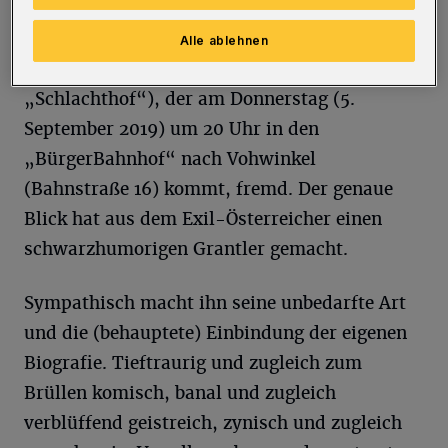
Brettern geht es in die Tiefe.
Politkabarettistische Plattitüden sind dem
Alle ablehnen
TV-bekannten Kabarettisten („Die Anstalt“,
„Schlachthof“), der am Donnerstag (5.
September 2019) um 20 Uhr in den
„BürgerBahnhof“ nach Vohwinkel
(Bahnstraße 16) kommt, fremd. Der genaue
Blick hat aus dem Exil-Österreicher einen
schwarzhumorigen Grantler gemacht.
Sympathisch macht ihn seine unbedarfte Art
und die (behauptete) Einbindung der eigenen
Biografie. Tieftraurig und zugleich zum
Brüllen komisch, banal und zugleich
verblüffend geistreich, zynisch und zugleich