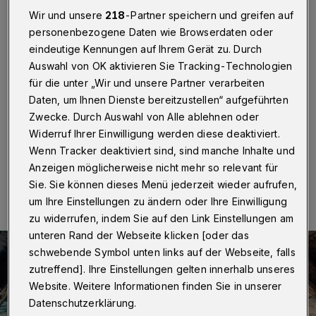
verdammt gut ...
Wir und unsere
218
-Partner speichern und greifen auf
personenbezogene Daten wie Browserdaten oder
Wuppertal
·
In seinem dritten Soloprogramm „Jetzt
eindeutige Kennungen auf Ihrem Gerät zu. Durch
hätten die guten Tage kommen können“ hat es Stefan
Waghubinger ganz nach oben geschafft. Auf dem
Auswahl von OK aktivieren Sie Tracking-Technologien
Dachboden der Garage seiner Eltern sucht er eine leere
für die unter „Wir und unsere Partner verarbeiten
Schachtel und findet den, der er mal war, den, der er
Daten, um Ihnen Dienste bereitzustellen“ aufgeführten
mal werden wollte, und den, der er ist.
Zwecke. Durch Auswahl von Alle ablehnen oder
Widerruf Ihrer Einwilligung werden diese deaktiviert.
Wenn Tracker deaktiviert sind, sind manche Inhalte und
04.09.2019 , 21:55 Uhr
Eine Minute Lesezeit
Anzeigen möglicherweise nicht mehr so relevant für
Sie. Sie können dieses Menü jederzeit wieder aufrufen,
um Ihre Einstellungen zu ändern oder Ihre Einwilligung
zu widerrufen, indem Sie auf den Link Einstellungen am
unteren Rand der Webseite klicken [oder das
schwebende Symbol unten links auf der Webseite, falls
zutreffend]. Ihre Einstellungen gelten innerhalb unseres
Website. Weitere Informationen finden Sie in unserer
Datenschutzerklärung.