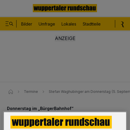
Bilder
Umfrage
Lokales
Stadtteile
Sport
Le
Termine
Stefan Waghubinger am Donnerstag (5. Septem
Donnerstag im „BürgerBahnhof“
Stefan Waghubinger: Er ist