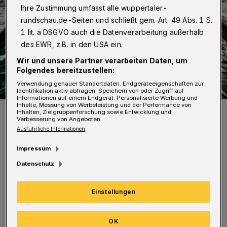
Ihre Zustimmung umfasst alle wuppertaler-
rundschau.de-Seiten und schließt gem. Art. 49 Abs. 1 S.
1 lit. a DSGVO auch die Datenverarbeitung außerhalb
des EWR, z.B. in den USA ein.
Wir und unsere Partner verarbeiten Daten, um
Folgendes bereitzustellen:
Verwendung genauer Standortdaten. Endgeräteeigenschaften zur
Identifikation aktiv abfragen. Speichern von oder Zugriff auf
Informationen auf einem Endgerät. Personalisierte Werbung und
Inhalte, Messung von Werbeleistung und der Performance von
Stefan Waghubinger.
Inhalten, Zielgruppenforschung sowie Entwicklung und
Verbesserung von Angeboten.
Foto: Josua Waghubinger
Ausführliche Informationen
Impressum
Datenschutz
Es wird also eng zwischen zerbrechlichen
Einstellungen
Wünschen und zerbrochenen Blumentöpfen.
Aber Vorsicht, zwischen den morschen
OK