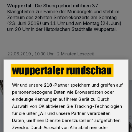
Wuppertal
·
Die Sheng gehört mit ihren 37
Klangpfeifen zur Familie der Mundorgeln und steht im
Zentrum des zehnten Sinfoniekonzerts am Sonntag
(23. Juni 2019) um 11 Uhr und am Montag (24. Juni)
um 20 Uhr in der Historischen Stadthalle Wuppertal.
22.06.2019 , 10:30 Uhr
2 Minuten Lesezeit
Wir und unsere
218
-Partner speichern und greifen auf
personenbezogene Daten wie Browserdaten oder
eindeutige Kennungen auf Ihrem Gerät zu. Durch
Auswahl von OK aktivieren Sie Tracking-Technologien
für die unter „Wir und unsere Partner verarbeiten
Daten, um Ihnen Dienste bereitzustellen“ aufgeführten
Zwecke. Durch Auswahl von Alle ablehnen oder