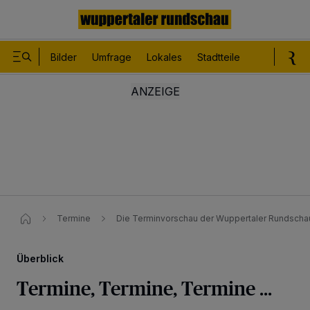
Bilder
Umfrage
Lokales
Stadtteile
Sport
Le
Termine
Die Terminvorschau der Wuppertaler Rundsch
Überblick
Termine, Termine, Termine ...