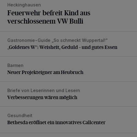
Heckinghausen
Feuerwehr befreit Kind aus
verschlossenem VW Bulli
Gastronomie-Guide „So schmeckt Wuppertal!“
„Goldenes W“: Weisheit, Geduld – und gutes Essen
„Goldenes W“: Weisheit, Geduld – und gutes Essen
Barmen
Neuer Projekteigner am Heubruch
Neuer Projekteigner am Heubruch
Briefe von Leserinnen und Lesern
Verbesserungen wären möglich
Verbesserungen wären möglich
Gesundheit
Bethesda eröffnet ein innovatives Callcenter
Bethesda eröffnet ein innovatives Callcenter