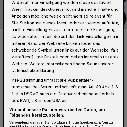
Widerruf Ihrer Einwilligung werden diese deaktiviert.
Wenn Tracker deaktiviert sind, sind manche Inhalte und
Anzeigen möglicherweise nicht mehr so relevant für
Sie. Sie können dieses Menü jederzeit wieder aufrufen,
um Ihre Einstellungen zu ändern oder Ihre Einwilligung
Wu Wei.
zu widerrufen, indem Sie auf den Link Einstellungen am
Foto: AsianArt Management
unteren Rand der Webseite klicken [oder das
schwebende Symbol unten links auf der Webseite, falls
zutreffend]. Ihre Einstellungen gelten innerhalb unseres
Website. Weitere Informationen finden Sie in unserer
Datenschutzerklärung.
D
ie Sheng ist mit 3.000 Jahren eines der
Ihre Zustimmung umfasst alle wuppertaler-
ältesten chinesischen
rundschau.de-Seiten und schließt gem. Art. 49 Abs. 1 S.
1 lit. a DSGVO auch die Datenverarbeitung außerhalb
Musikinstrumente und bedeutungsvoll für die
des EWR, z.B. in den USA ein.
traditionelle chinesische Musik. Als einer der
Wir und unsere Partner verarbeiten Daten, um
herausragenden Virtuosen an diesem
Folgendes bereitzustellen:
exotischen Instrument wird Wu Wei „Yin &
Verwendung genauer Standortdaten. Endgeräteeigenschaften zur
Identifikation aktiv abfragen. Speichern von oder Zugriff auf