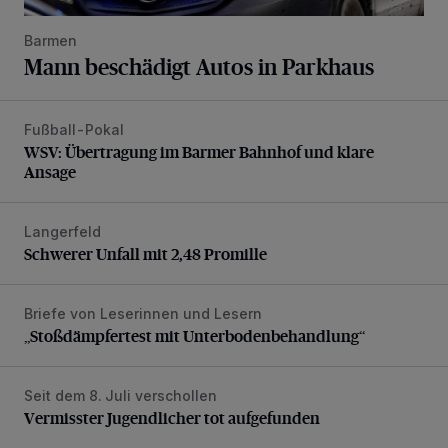
Barmen
Mann beschädigt Autos in Parkhaus
Fußball-Pokal
WSV: Übertragung im Barmer Bahnhof und klare Ansage
WSV: Übertragung im Barmer Bahnhof und klare
Ansage
Langerfeld
Schwerer Unfall mit 2,48 Promille
Schwerer Unfall mit 2,48 Promille
Briefe von Leserinnen und Lesern
„Stoßdämpfertest mit Unterbodenbehandlung“
„Stoßdämpfertest mit Unterbodenbehandlung“
Seit dem 8. Juli verschollen
Vermisster Jugendlicher tot aufgefunden
Vermisster Jugendlicher tot aufgefunden