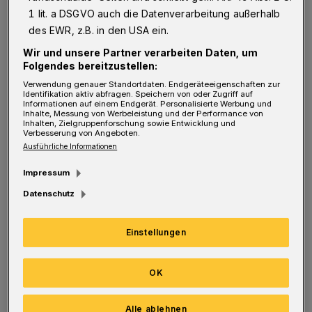
1 lit. a DSGVO auch die Datenverarbeitung außerhalb
Fantasie. Der 2016 verstorbene Wuppertaler
des EWR, z.B. in den USA ein.
Komponist Thomas Beimel kreierte 2005 eine
Wir und unsere Partner verarbeiten Daten, um
zauberhafte Musik, in der sich Themen der
Folgendes bereitzustellen:
Fabel widerspiegeln. Kinder der Grundschule
Verwendung genauer Standortdaten. Endgeräteeigenschaften zur
Identifikation aktiv abfragen. Speichern von oder Zugriff auf
Liegnitzer Straße haben das Bühnenbild
Informationen auf einem Endgerät. Personalisierte Werbung und
Inhalte, Messung von Werbeleistung und der Performance von
illustriert.
Inhalten, Zielgruppenforschung sowie Entwicklung und
Verbesserung von Angeboten.
Ausführliche Informationen
Am Sonntag (16. Juni) geht es mit Holger
Impressum
Hennern vom Förderverein des Botanischen
Datenschutz
Gartens in die Welt der Fleisch fressenden
Pflanzen. Der Experte stellt Sonnentau-Arten
Einstellungen
und Fangmechanismen vor. Start ist um 11 Uhr
neben dem Elisenturm.
OK
Die katholische Kirchengemeinde St. Antonius
Alle ablehnen