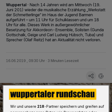
Wuppertal
·
Nach 14 Jahren wird am Mittwoch (19.
Juni 201) wieder die musikalische Erzählung „Werkstatt
der Schmetterlinge“ im Haus der Jugend Barmen
aufgeführt – um 11 Uhr für Schulklassen und um 18
Uhr für alle. Dieses Werk in außergewöhnlicher
Besetzung für Akkordeon-Ensemble, Solisten (Gunda
Gottschalk, Geige und Carl Ludwig Hübsch, Tuba) und
Sprecher (Olaf Reitz) hat an Aktualität nicht verloren.
16.06.2019 , 09:30 Uhr
3 Minuten Lesezeit
Wir und unsere
218
-Partner speichern und greifen auf