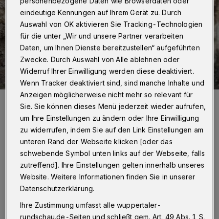
personenbezogene Daten wie Browserdaten oder
eindeutige Kennungen auf Ihrem Gerät zu. Durch
Auswahl von OK aktivieren Sie Tracking-Technologien
für die unter „Wir und unsere Partner verarbeiten
Daten, um Ihnen Dienste bereitzustellen“ aufgeführten
Zwecke. Durch Auswahl von Alle ablehnen oder
Widerruf Ihrer Einwilligung werden diese deaktiviert.
Wenn Tracker deaktiviert sind, sind manche Inhalte und
Anzeigen möglicherweise nicht mehr so relevant für
Der 2016 verstorbene Thomas Beimel.
Sie. Sie können dieses Menü jederzeit wieder aufrufen,
Foto: TalTonTheater
um Ihre Einstellungen zu ändern oder Ihre Einwilligung
zu widerrufen, indem Sie auf den Link Einstellungen am
unteren Rand der Webseite klicken [oder das
schwebende Symbol unten links auf der Webseite, falls
D
zutreffend]. Ihre Einstellungen gelten innerhalb unseres
ie nicaraguanische Schriftstellerin
Website. Weitere Informationen finden Sie in unserer
Gioconda Belli erzählt in ihrer
Datenschutzerklärung.
Schöpfungsgeschichte einen Traum von der
Ihre Zustimmung umfasst alle wuppertaler-
Schönheit und über den Umgang mit der
rundschau.de-Seiten und schließt gem. Art. 49 Abs. 1 S.