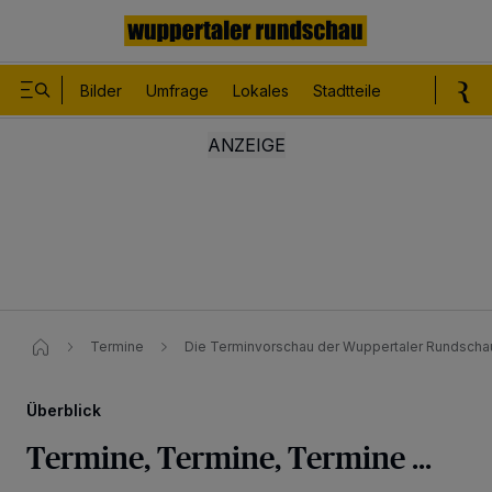
Bilder
Umfrage
Lokales
Stadtteile
Sport
Le
Termine
Die Terminvorschau der Wuppertaler Rundscha
Überblick
Termine, Termine, Termine ...