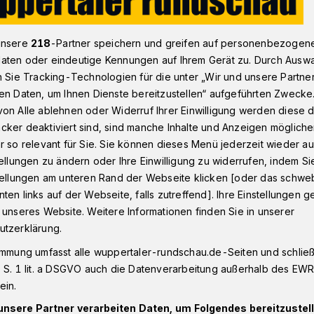
unsere
218
-Partner speichern und greifen auf personenbezogen
onnborn
Osterholz Wuppertal: Aktivisten besetzen den Wald - 
aten oder eindeutige Kennungen auf Ihrem Gerät zu. Durch Ausw
n Sie Tracking-Technologien für die unter „Wir und unsere Partne
en Daten, um Ihnen Dienste bereitzustellen“ aufgeführten Zwecke
ld
on Alle ablehnen oder Widerruf Ihrer Einwilligung werden diese de
cker deaktiviert sind, sind manche Inhalte und Anzeigen möglich
Osterholz?
r so relevant für Sie. Sie können dieses Menü jederzeit wieder au
tellungen zu ändern oder Ihre Einwilligung zu widerrufen, indem Si
stellungen am unteren Rand der Webseite klicken [oder das schw
ten links auf der Webseite, falls zutreffend]. Ihre Einstellungen g
o „Jeder Baum zählt“ haben Aktivisten
 unseres Website. Weitere Informationen finden Sie in unserer
ischen Haan und Vohwinkel besetzt. Sie
utzerklärung.
 der Bäume demonstrieren, die für eine
werke Oetelshofen weichen sollen.
immung umfasst alle wuppertaler-rundschau.de-Seiten und schließt
 S. 1 lit. a DSGVO auch die Datenverarbeitung außerhalb des EWR, 
ein.
unsere Partner verarbeiten Daten, um Folgendes bereitzustell