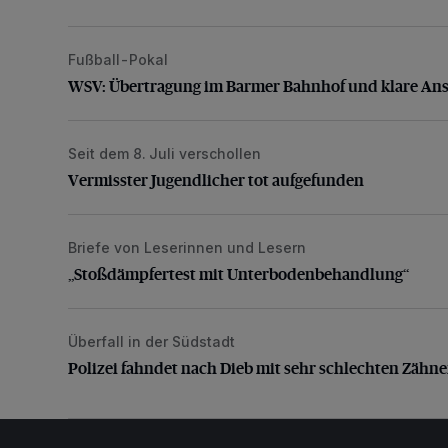
Fußball-Pokal
WSV: Übertragung im Barmer Bahnhof und klare An
WSV: Übertragung im Barmer Bahnhof und klare An
Seit dem 8. Juli verschollen
Vermisster Jugendlicher tot aufgefunden
Vermisster Jugendlicher tot aufgefunden
Briefe von Leserinnen und Lesern
„Stoßdämpfertest mit Unterbodenbehandlung“
„Stoßdämpfertest mit Unterbodenbehandlung“
Überfall in der Südstadt
Polizei fahndet nach Dieb mit sehr schlechten Zähne
Polizei fahndet nach Dieb mit sehr schlechten Zähn