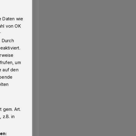
e Daten wie
"Jeder Baum zählt"
ahl von OK
r
. Durch
aktiviert.
erweise
frufen, um
e auf den
ebende
elten
 gem. Art.
z.B. in
en: