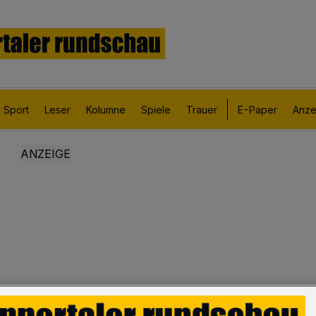
Sport
Leser
Kolumne
Spiele
Trauer
E-Paper
Anze