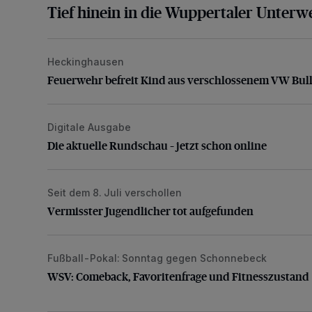
Tief hinein in die Wuppertaler Unterwe
Heckinghausen
Feuerwehr befreit Kind aus verschlossenem VW Bulli
Feuerwehr befreit Kind aus verschlossenem VW Bull
Digitale Ausgabe
Die aktuelle Rundschau – jetzt schon online
Die aktuelle Rundschau – jetzt schon online
Seit dem 8. Juli verschollen
Vermisster Jugendlicher tot aufgefunden
Vermisster Jugendlicher tot aufgefunden
Fußball-Pokal: Sonntag gegen Schonnebeck
WSV: Comeback, Favoritenfrage und Fitnesszustan
WSV: Comeback, Favoritenfrage und Fitnesszustand