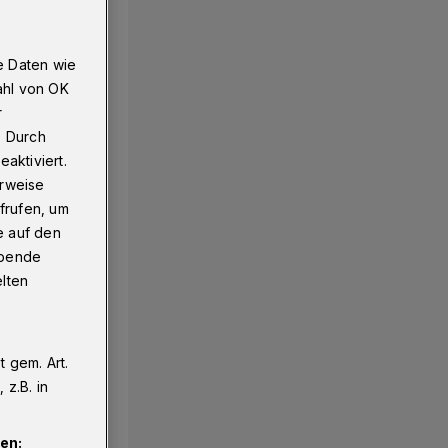
e Daten wie
ahl von OK
r
. Durch
aktiviert.
erweise
frufen, um
e auf den
ebende
elten
 gem. Art.
z.B. in
en: