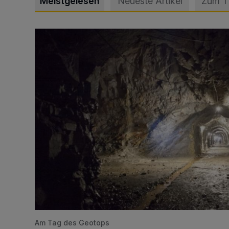
Meistgelesen
Neueste Artikel
Zum 
Tief hinein in die Wuppertaler Unterwelt
Am Tag des Geotops