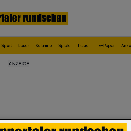
Sport
Leser
Kolumne
Spiele
Trauer
E-Paper
Anze