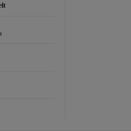
lt
i
d