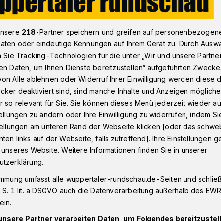
unsere
218
-Partner speichern und greifen auf personenbezogen
onnborn
Baum in Wuppertal umgestürzt – Tunnel gesperrt​
aten oder eindeutige Kennungen auf Ihrem Gerät zu. Durch Ausw
n Sie Tracking-Technologien für die unter „Wir und unsere Partne
en Daten, um Ihnen Dienste bereitzustellen“ aufgeführten Zwecke
on Alle ablehnen oder Widerruf Ihrer Einwilligung werden diese de
cker deaktiviert sind, sind manche Inhalte und Anzeigen möglich
ürzt – Tunnel
r so relevant für Sie. Sie können dieses Menü jederzeit wieder au
tellungen zu ändern oder Ihre Einwilligung zu widerrufen, indem Si
stellungen am unteren Rand der Webseite klicken [oder das schw
ten links auf der Webseite, falls zutreffend]. Ihre Einstellungen g
 unseres Website. Weitere Informationen finden Sie in unserer
utzerklärung.
r Ordnungsamt hat den kleinen Tunnel
ndustriestraße und der Lüntenbeck liegt
immung umfasst alle wuppertaler-rundschau.de-Seiten und schließt
asse führt, bis auf Weiteres gesperrt. Am
 S. 1 lit. a DSGVO auch die Datenverarbeitung außerhalb des EWR, 
pril 2024) war ein Baum auf das Bauwerk
ein.
unsere Partner verarbeiten Daten, um Folgendes bereitzustell