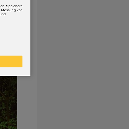
gen. Speichern
e, Messung von
 und