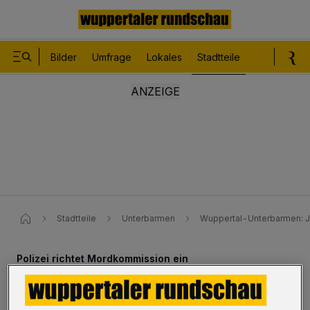
Bilder
Umfrage
Lokales
Stadtteile
Sport
Le
Stadtteile
Unterbarmen
Wuppertal-Unterbarmen: J
Polizei richtet Mordkommission ein
Messerstecherei in