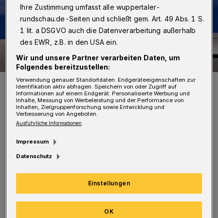
Ihre Zustimmung umfasst alle wuppertaler-
rundschau.de-Seiten und schließt gem. Art. 49 Abs. 1 S.
1 lit. a DSGVO auch die Datenverarbeitung außerhalb
des EWR, z.B. in den USA ein.
Wir und unsere Partner verarbeiten Daten, um
Folgendes bereitzustellen:
Verwendung genauer Standortdaten. Endgeräteeigenschaften zur
Symbolfoto.
Identifikation aktiv abfragen. Speichern von oder Zugriff auf
Foto: Polizei / Jochen Tack
Informationen auf einem Endgerät. Personalisierte Werbung und
Inhalte, Messung von Werbeleistung und der Performance von
Inhalten, Zielgruppenforschung sowie Entwicklung und
Verbesserung von Angeboten.
Ausführliche Informationen
Impressum
D
er 20-jährige Verletzte entzündete zuvor
Datenschutz
Böller unweit der
Schwebebahnhaltestelle in Unterbarmen, als
Einstellungen
es zur Auseinandersetzung mit einem 19-
OK
Jährigen kam.