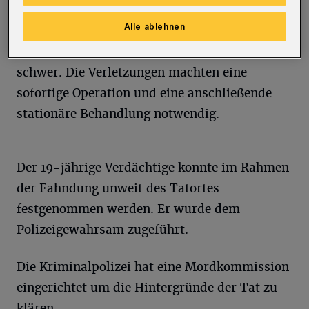
Alle ablehnen
In der Folge zog der Tatverdächtige ein Messer
und verletzte damit seinen Kontrahenten
schwer. Die Verletzungen machten eine
sofortige Operation und eine anschließende
stationäre Behandlung notwendig.
Der 19-jährige Verdächtige konnte im Rahmen
der Fahndung unweit des Tatortes
festgenommen werden. Er wurde dem
Polizeigewahrsam zugeführt.
Die Kriminalpolizei hat eine Mordkommission
eingerichtet um die Hintergründe der Tat zu
klären.