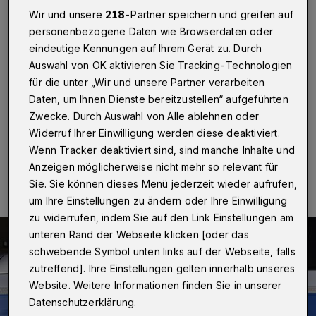
Unterbarmen
Wir und unsere
218
-Partner speichern und greifen auf
personenbezogene Daten wie Browserdaten oder
Wuppertal
·
Am zweiten Weihnachtstag (26.
eindeutige Kennungen auf Ihrem Gerät zu. Durch
Dezember 2021) erlitt ein junger Mann (20) in
Auswahl von OK aktivieren Sie Tracking-Technologien
Wuppertal-Unterbarmen gegen 16.55 Uhr schwere
Verletzungen nach einer Auseinandersetzung. Ein 19-
für die unter „Wir und unsere Partner verarbeiten
Jähriger hatte ihn mit einem Messer angegriffen.
Daten, um Ihnen Dienste bereitzustellen“ aufgeführten
Zwecke. Durch Auswahl von Alle ablehnen oder
Widerruf Ihrer Einwilligung werden diese deaktiviert.
Wenn Tracker deaktiviert sind, sind manche Inhalte und
27.12.2021 , 16:30 Uhr
Eine Minute Lesezeit
Anzeigen möglicherweise nicht mehr so relevant für
Sie. Sie können dieses Menü jederzeit wieder aufrufen,
um Ihre Einstellungen zu ändern oder Ihre Einwilligung
zu widerrufen, indem Sie auf den Link Einstellungen am
unteren Rand der Webseite klicken [oder das
schwebende Symbol unten links auf der Webseite, falls
zutreffend]. Ihre Einstellungen gelten innerhalb unseres
Website. Weitere Informationen finden Sie in unserer
Datenschutzerklärung.