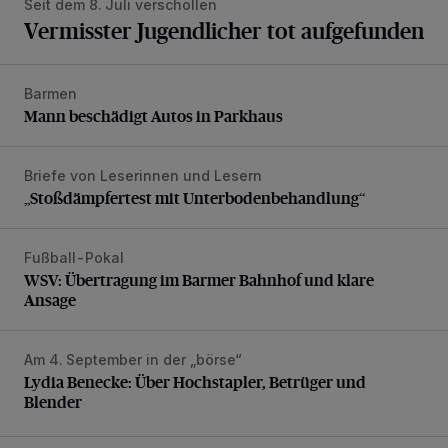
Seit dem 8. Juli verschollen
Vermisster Jugendlicher tot aufgefunden
Barmen
Mann beschädigt Autos in Parkhaus
Mann beschädigt Autos in Parkhaus
Briefe von Leserinnen und Lesern
„Stoßdämpfertest mit Unterbodenbehandlung“
„Stoßdämpfertest mit Unterbodenbehandlung“
Fußball-Pokal
WSV: Übertragung im Barmer Bahnhof und klare Ansage
WSV: Übertragung im Barmer Bahnhof und klare
Ansage
Am 4. September in der „börse“
Lydia Benecke: Über Hochstapler, Betrüger und Blender
Lydia Benecke: Über Hochstapler, Betrüger und
Blender