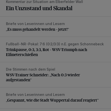
Kommentar zur Situation am Elberfelder Wall
Ein Unzustand und Skandal
Briefe von Leserinnen und Lesern
„Es muss gehandelt werden – jetzt!“
„Es muss gehandelt werden – jetzt!“
Fußball-NR-Pokal: 7:6 (0:2/3:3) n.E. gegen Schonnebeck
Trinkpause, 0:3, 3:3, Rot – WSV-Triumph nach Elfmetersc
Trinkpause, 0:3, 3:3, Rot – WSV-Triumph nach
Elfmeterschießen
Die Stimmen nach dem Spiel
WSV-Trainer Schneider: „Nach 0:3 wieder aufgestanden“
WSV-Trainer Schneider: „Nach 0:3 wieder
aufgestanden“
Briefe von Leserinnen und Lesern
„Gespannt, wie die Stadt Wuppertal darauf reagiert“
„Gespannt, wie die Stadt Wuppertal darauf reagiert“