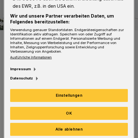
des EWR, z.B. in den USA ein.
Wir und unsere Partner verarbeiten Daten, um
Folgendes bereitzustellen:
Verwendung genauer Standortdaten. Endgeräteeigenschaften zur
Identifikation aktiv abfragen. Speichern von oder Zugriff auf
Symbolbild.
Informationen auf einem Endgerät. Personalisierte Werbung und
Inhalte, Messung von Werbeleistung und der Performance von
Foto: Achim Otto
Inhalten, Zielgruppenforschung sowie Entwicklung und
Verbesserung von Angeboten.
Ausführliche Informationen
Impressum
Datenschutz
Die letzten Straßenbauarbeiten erfolgen
voraussichtlich bis Mitte Dezember. Danach
Einstellungen
wird auf die vorhandene Asphaltschicht eine
temporäre Markierung aufgebracht, um die
OK
Verkehrsführung sicherzustellen. Der Einbau
der letzten Asphaltschicht wird ins Frühjahr
Alle ablehnen