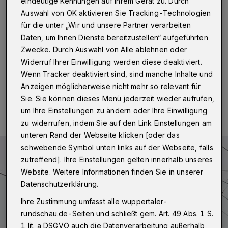
Jägerhofstraße
eindeutige Kennungen auf Ihrem Gerät zu. Durch
Auswahl von OK aktivieren Sie Tracking-Technologien
für die unter „Wir und unsere Partner verarbeiten
Wuppertal
·
In der Jägerhofstraße wird der Verkehr
zunächst wieder in beiden Richtungen freigegeben. Die
Daten, um Ihnen Dienste bereitzustellen“ aufgeführten
Sanierungsarbeiten ruhen aufgrund der Witterung.
Zwecke. Durch Auswahl von Alle ablehnen oder
Widerruf Ihrer Einwilligung werden diese deaktiviert.
Wenn Tracker deaktiviert sind, sind manche Inhalte und
Anzeigen möglicherweise nicht mehr so relevant für
28.11.2023 , 14:00 Uhr
Eine Minute Lesezeit
Sie. Sie können dieses Menü jederzeit wieder aufrufen,
um Ihre Einstellungen zu ändern oder Ihre Einwilligung
zu widerrufen, indem Sie auf den Link Einstellungen am
unteren Rand der Webseite klicken [oder das
schwebende Symbol unten links auf der Webseite, falls
zutreffend]. Ihre Einstellungen gelten innerhalb unseres
Website. Weitere Informationen finden Sie in unserer
Datenschutzerklärung.
Ihre Zustimmung umfasst alle wuppertaler-
rundschau.de-Seiten und schließt gem. Art. 49 Abs. 1 S.
1 lit. a DSGVO auch die Datenverarbeitung außerhalb