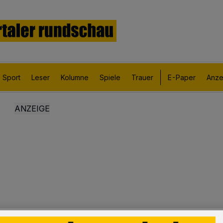
Sport
Leser
Kolumne
Spiele
Trauer
E-Paper
Anze