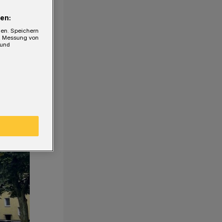
en:
gen. Speichern
e, Messung von
 und