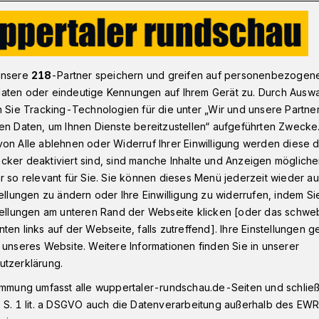
stersbaum
Sinfonieorchester, Spiel- und Sportfest plus Weltmus
unsere
218
-Partner speichern und greifen auf personenbezogen
aten oder eindeutige Kennungen auf Ihrem Gerät zu. Durch Ausw
n Sie Tracking-Technologien für die unter „Wir und unsere Partne
5. Geburtstag
en Daten, um Ihnen Dienste bereitzustellen“ aufgeführten Zwecke
ester, Spiel- und
on Alle ablehnen oder Widerruf Ihrer Einwilligung werden diese de
cker deaktiviert sind, sind manche Inhalte und Anzeigen möglich
us Weltmusik
r so relevant für Sie. Sie können dieses Menü jederzeit wieder au
tellungen zu ändern oder Ihre Einwilligung zu widerrufen, indem Si
stellungen am unteren Rand der Webseite klicken [oder das schw
ten links auf der Webseite, falls zutreffend]. Ihre Einstellungen g
r Nachbarschaftsheim wird 75 Jahre alt
 unseres Website. Weitere Informationen finden Sie in unserer
 2023 (Sonntag) auf dem Platz der
utzerklärung.
en Einrichtungen im Stadtteil Ostersbaum.
immung umfasst alle wuppertaler-rundschau.de-Seiten und schließt
 S. 1 lit. a DSGVO auch die Datenverarbeitung außerhalb des EWR, 