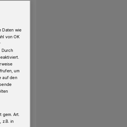
ik
e Daten wie
ahl von OK
r
. Durch
aktiviert.
erweise
frufen, um
e auf den
ebende
elten
 gem. Art.
z.B. in