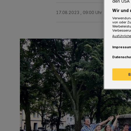
den USA 
Wir und 
17.08.2023 , 09:00 Uhr
2 Minuten Le
Verwendung
von oder Zu
Werbeleist
Verbesseru
Ausführliche
Impressu
Datenschu
E