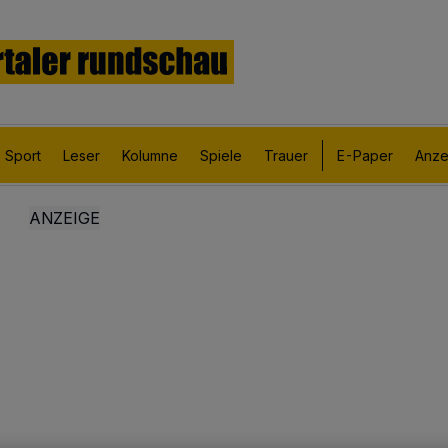
Sport
Leser
Kolumne
Spiele
Trauer
E-Paper
Anze