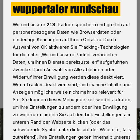
Republik wird eingeweiht
Wuppertal
·
Das Nachbarschaftsheim Wuppertal lädt
gemeinsam mit der AG Mobiler Ostersbaum und dem
Wir und unsere
218
-Partner speichern und greifen auf
Bürgerverein Zukunft Ostersbaum für den 22. Juni
personenbezogene Daten wie Browserdaten oder
2024 (Samstag) von 14 bis 16 Uhr zu einem kleinen
eindeutige Kennungen auf Ihrem Gerät zu. Durch
Mobilitätsfest auf dem Platz der Republik ein. Um 15
Auswahl von OK aktivieren Sie Tracking-Technologien
Uhr weiht Bezirksbürgermeister Thomas Kring die
Fahrradgarage ein.
für die unter „Wir und unsere Partner verarbeiten
Daten, um Ihnen Dienste bereitzustellen“ aufgeführten
Zwecke. Durch Auswahl von Alle ablehnen oder
Widerruf Ihrer Einwilligung werden diese deaktiviert.
14.06.2024 , 17:00 Uhr
Eine Minute Lesezeit
Wenn Tracker deaktiviert sind, sind manche Inhalte und
Anzeigen möglicherweise nicht mehr so relevant für
Sie. Sie können dieses Menü jederzeit wieder aufrufen,
um Ihre Einstellungen zu ändern oder Ihre Einwilligung
zu widerrufen, indem Sie auf den Link Einstellungen am
unteren Rand der Webseite klicken [oder das
schwebende Symbol unten links auf der Webseite, falls
zutreffend]. Ihre Einstellungen gelten innerhalb unseres