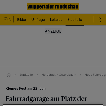
Bilder
Umfrage
Lokales
Stadtteile
Sport
Le
Stadtteile
Nordstadt - Ostersbaum
Neue Fahrradga
Kleines Fest am 22. Juni
Fahrradgarage am Platz der