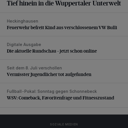
Tief hinein in die Wuppertaler Unterwelt
Heckinghausen
Feuerwehr befreit Kind aus verschlossenem VW Bulli
Feuerwehr befreit Kind aus verschlossenem VW Bulli
Digitale Ausgabe
Die aktuelle Rundschau – jetzt schon online
Die aktuelle Rundschau – jetzt schon online
Seit dem 8. Juli verschollen
Vermisster Jugendlicher tot aufgefunden
Vermisster Jugendlicher tot aufgefunden
Fußball-Pokal: Sonntag gegen Schonnebeck
WSV: Comeback, Favoritenfrage und Fitnesszustand
WSV: Comeback, Favoritenfrage und Fitnesszustand
SOZIALE MEDIEN