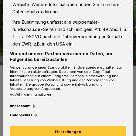
Website. Weitere Informationen finden Sie in unserer
Datenschutzerklärung.
Ihre Zustimmung umfasst alle wuppertaler-
rundschau.de-Seiten und schließt gem. Art. 49 Abs. 1 S.
1 lit. a DSGVO auch die Datenverarbeitung außerhalb
des EWR, z.B. in den USA ein.
Wir und unsere Partner verarbeiten Daten, um
Folgendes bereitzustellen:
Verwendung genauer Standortdaten. Endgeräteeigenschaften zur
Außen schön, innen praktisch – die neue Fahrradgarage.
Identifikation aktiv abfragen. Speichern von oder Zugriff auf
Informationen auf einem Endgerät. Personalisierte Werbung und
Foto: Nachbarschaftsheim Wuppertal
Inhalte, Messung von Werbeleistung und der Performance von
Inhalten, Zielgruppenforschung sowie Entwicklung und
Verbesserung von Angeboten.
Ausführliche Informationen
Impressum
Datenschutz
„Für eine nachhaltige Mobilität in den
Quartieren sind Fahrradgaragen ein wichtiger
Einstellungen
Baustein, denn die Bewohnerinnen und