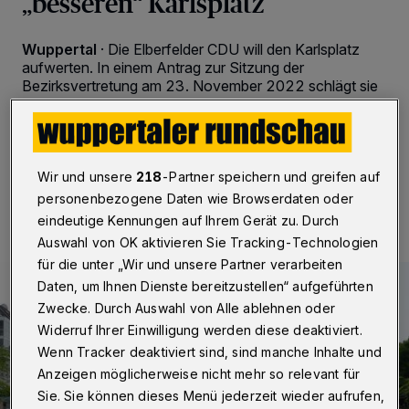
„besseren“ Karlsplatz
Wuppertal
·
Die Elberfelder CDU will den Karlsplatz
aufwerten. In einem Antrag zur Sitzung der
Bezirksvertretung am 23. November 2022 schlägt sie
dazu fünf Punkte vor. Der Wortlaut.
Wir und unsere
218
-Partner speichern und greifen auf
17.11.2022 , 08:30 Uhr
Eine Minute Lesezeit
personenbezogene Daten wie Browserdaten oder
eindeutige Kennungen auf Ihrem Gerät zu. Durch
Auswahl von OK aktivieren Sie Tracking-Technologien
für die unter „Wir und unsere Partner verarbeiten
Daten, um Ihnen Dienste bereitzustellen“ aufgeführten
Zwecke. Durch Auswahl von Alle ablehnen oder
Widerruf Ihrer Einwilligung werden diese deaktiviert.
Wenn Tracker deaktiviert sind, sind manche Inhalte und
Anzeigen möglicherweise nicht mehr so relevant für
Sie. Sie können dieses Menü jederzeit wieder aufrufen,