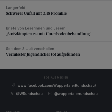
Langerfeld
Schwerer Unfall mit 2,48 Promille
Schwerer Unfall mit 2,48 Promille
Briefe von Leserinnen und Lesern
„Stoßdämpfertest mit Unterbodenbehandlung“
„Stoßdämpfertest mit Unterbodenbehandlung“
Seit dem 8. Juli verschollen
Vermisster Jugendlicher tot aufgefunden
Vermisster Jugendlicher tot aufgefunden
SOZIALE MEDIEN
www.facebook.com/WuppertalerRundschau/
@WRundschau
@wuppertalerrundschau