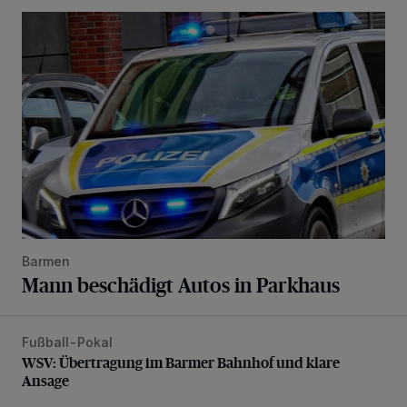
Mann beschädigt Autos in Parkhaus
Barmen
Mann beschädigt Autos in Parkhaus
Fußball-Pokal
WSV: Übertragung im Barmer Bahnhof und klare Ansage
WSV: Übertragung im Barmer Bahnhof und klare
Ansage