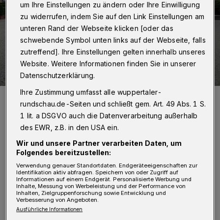
um Ihre Einstellungen zu ändern oder Ihre Einwilligung
zu widerrufen, indem Sie auf den Link Einstellungen am
unteren Rand der Webseite klicken [oder das
schwebende Symbol unten links auf der Webseite, falls
zutreffend]. Ihre Einstellungen gelten innerhalb unseres
Website. Weitere Informationen finden Sie in unserer
Datenschutzerklärung.
Ihre Zustimmung umfasst alle wuppertaler-
Der triste Karlsplatz (Archivbild).
rundschau.de-Seiten und schließt gem. Art. 49 Abs. 1 S.
Foto: Atamari CC BY-SA 3.0
1 lit. a DSGVO auch die Datenverarbeitung außerhalb
des EWR, z.B. in den USA ein.
Wir und unsere Partner verarbeiten Daten, um
Folgendes bereitzustellen:
Verwendung genauer Standortdaten. Endgeräteeigenschaften zur
„1.) Der Platz soll bis zur Umsetzbarkeit einer
Identifikation aktiv abfragen. Speichern von oder Zugriff auf
Informationen auf einem Endgerät. Personalisierte Werbung und
umfassenden Neuplanung mit „einfachen“
Inhalte, Messung von Werbeleistung und der Performance von
Inhalten, Zielgruppenforschung sowie Entwicklung und
Mitteln attraktiver gestaltet werden. Die
Verbesserung von Angeboten.
Ausführliche Informationen
Pflanzenkübel auf dem Karlsplatz sollen