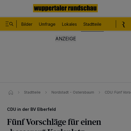
Bilder
Umfrage
Lokales
Stadtteile
Sport
Le
Stadtteile
Nordstadt - Ostersbaum
CDU: Fünf Vorsc
CDU in der BV Elberfeld
Fünf Vorschläge für einen