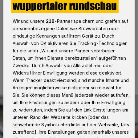
Polizeikontrolle
Wuppertal
·
Zwei Beamte wollten nach Angaben aus
Wir und unsere
218
-Partner speichern und greifen auf
dem Präsidium an der Kreuzung Friedrichstraße /
Friedrichschulstraße einen Porsche Panamera zu
personenbezogene Daten wie Browserdaten oder
kontrollieren. Als sich die Polizisten dem Auto zu Fuß
eindeutige Kennungen auf Ihrem Gerät zu. Durch
näherten, fuhr der Porsche davon.
Auswahl von OK aktivieren Sie Tracking-Technologien
für die unter „Wir und unsere Partner verarbeiten
Daten, um Ihnen Dienste bereitzustellen“ aufgeführten
Zwecke. Durch Auswahl von Alle ablehnen oder
02.11.2022 , 12:49 Uhr
Eine Minute Lesezeit
Widerruf Ihrer Einwilligung werden diese deaktiviert.
Wenn Tracker deaktiviert sind, sind manche Inhalte und
Anzeigen möglicherweise nicht mehr so relevant für
Sie. Sie können dieses Menü jederzeit wieder aufrufen,
um Ihre Einstellungen zu ändern oder Ihre Einwilligung
zu widerrufen, indem Sie auf den Link Einstellungen am
unteren Rand der Webseite klicken [oder das
schwebende Symbol unten links auf der Webseite, falls
zutreffend]. Ihre Einstellungen gelten innerhalb unseres