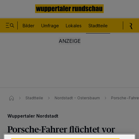
Bilder
Umfrage
Lokales
Stadtteile
Sport
Le
Stadtteile
Nordstadt - Ostersbaum
Porsche-Fahrer 
Wuppertaler Nordstadt
Porsche-Fahrer flüchtet vor