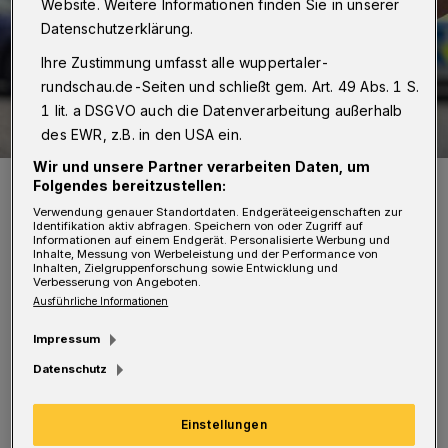
Website. Weitere Informationen finden Sie in unserer
Datenschutzerklärung.
Ihre Zustimmung umfasst alle wuppertaler-
rundschau.de-Seiten und schließt gem. Art. 49 Abs. 1 S.
1 lit. a DSGVO auch die Datenverarbeitung außerhalb
des EWR, z.B. in den USA ein.
Wir und unsere Partner verarbeiten Daten, um
Symbolbild.
Folgendes bereitzustellen:
Foto: Christoph Petersen
Verwendung genauer Standortdaten. Endgeräteeigenschaften zur
Identifikation aktiv abfragen. Speichern von oder Zugriff auf
Informationen auf einem Endgerät. Personalisierte Werbung und
Inhalte, Messung von Werbeleistung und der Performance von
Inhalten, Zielgruppenforschung sowie Entwicklung und
Verbesserung von Angeboten.
Ausführliche Informationen
D
ie Einsatzkräfte nahmen in einen
Impressum
Streifenwagen die Verfolgung auf.
Datenschutz
Ein Zeuge machte auf sich aufmerksam und
Einstellungen
erklärte, dass das flüchtige Auto die Neue