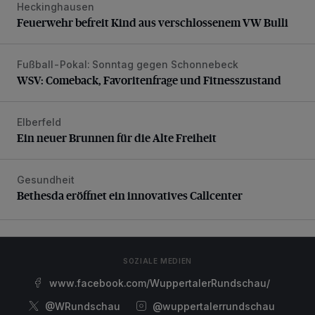
Heckinghausen
Feuerwehr befreit Kind aus verschlossenem VW Bulli
Feuerwehr befreit Kind aus verschlossenem VW Bulli
Fußball-Pokal: Sonntag gegen Schonnebeck
WSV: Comeback, Favoritenfrage und Fitnesszustand
WSV: Comeback, Favoritenfrage und Fitnesszustand
Elberfeld
Ein neuer Brunnen für die Alte Freiheit
Ein neuer Brunnen für die Alte Freiheit
Gesundheit
Bethesda eröffnet ein innovatives Callcenter
Bethesda eröffnet ein innovatives Callcenter
SOZIALE MEDIEN
www.facebook.com/WuppertalerRundschau/
@WRundschau
@wuppertalerrundschau